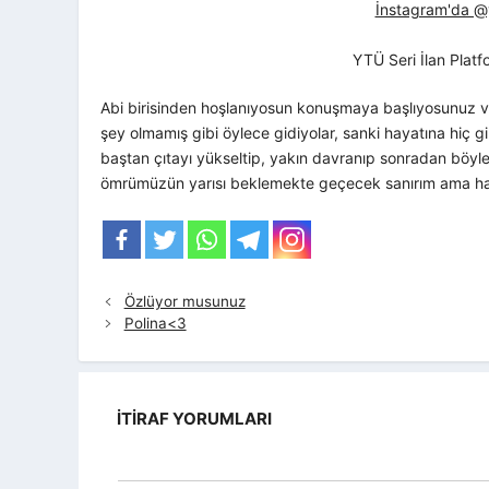
İnstagram'da @yt
YTÜ Seri İlan Plat
Abi birisinden hoşlanıyosun konuşmaya başlıyosunuz ve
şey olmamış gibi öylece gidiyolar, sanki hayatına hiç gi
baştan çıtayı yükseltip, yakın davranıp sonradan böyle
ömrümüzün yarısı beklemekte geçecek sanırım ama hay
Özlüyor musunuz
Polina<3
İTIRAF YORUMLARI