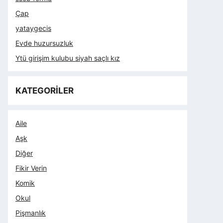
Çap
yataygecis
Evde huzursuzluk
Ytü girişim kulubu siyah saçlı kız
KATEGORİLER
Aile
Aşk
Diğer
Fikir Verin
Komik
Okul
Pişmanlık