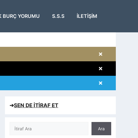
K BURÇ YORUMU
S.S.S
İLETIŞIM
×
×
×
×
➔
SEN DE İTİRAF ET
Ara
Ara