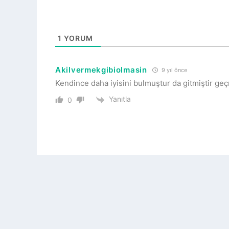
1
YORUM
Akilvermekgibiolmasin
9 yıl önce
Kendince daha iyisini bulmuştur da gitmiştir ge
Yanıtla
0