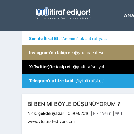
İçeriğe
atla
ANA
Sen de İtiraf Et:
"Anonim" tıkla itiraf yaz.
Instagram'da takip et:
@ytuitirafsitesi
X(Twitter)'te takip et:
@ytuitirafsosyal
Telegram'da bize katıl:
@ytuitirafsitesi
BI BEN MI BÖYLE DÜŞÜNÜYORUM ?
Kategoriler
Nick:
çokdeliyazar
|
05/09/2016
|
Fikir Verin
|
💬
1
www.ytuitirafediyor.com