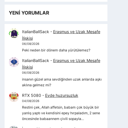
YENİ YORUMLAR
ItalianBallSack
-
Erasmus ve Uzak Mesafe
İlişkisi
06/08/2026
Peki neden bir dönem daha yürütülemez?
ItalianBallSack
-
Erasmus ve Uzak Mesafe
İlişkisi
06/08/2026
insanın güzel ama sevdiğinden uzak anlarda aşkı
aklına gelmez mi?
RTX 5080
-
Evde huzursuzluk
04/08/2026
Restini çek, Allah affetsin, babam çok büyük bir
yanlış yaptı ve kendisini epey hırpaladım, 2 sene
öncesinde babaannem çivili sopayla…