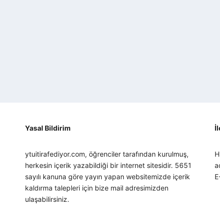
Yasal Bildirim
İ
ytuitirafediyor.com, öğrenciler tarafından kurulmuş,
H
herkesin içerik yazabildiği bir internet sitesidir. 5651
a
sayılı kanuna göre yayın yapan websitemizde içerik
E
kaldırma talepleri için bize mail adresimizden
ulaşabilirsiniz.