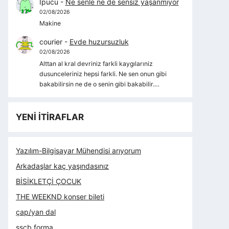
İpucu
-
Ne senle ne de sensiz yaşanmıyor
02/08/2026
Makine
courier
-
Evde huzursuzluk
02/08/2026
Alttan al kral devriniz farkli kaygılarıniz
dusunceleriniz hepsi farkli. Ne sen onun gibi
bakabilirsin ne de o senin gibi bakabilir.…
YENİ İTİRAFLAR
Yazılım-Bilgisayar Mühendisi arıyorum
Arkadaşlar kaç yaşındasınız
BİSİKLETÇİ ÇOCUK
THE WEEKND konser bileti
çap/yan dal
sscb forma