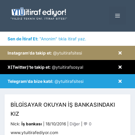
İçeriğe
atla
MENÜ
×
Sen de İtiraf Et:
"Anonim" tıkla itiraf yaz.
×
Instagram'da takip et:
@ytuitirafsitesi
×
X(Twitter)'te takip et:
@ytuitirafsosyal
×
Telegram'da bize katıl:
@ytuitirafsitesi
BILGISAYAR OKUYAN IŞ BANKASINDAKI
KIZ
Kategoriler
Nick:
İş bankası
|
18/10/2016
|
Diğer
|
💬 0
www.ytuitirafediyor.com