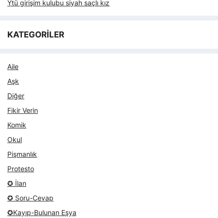
Ytü girişim kulubu siyah saçlı kız
KATEGORİLER
Aile
Aşk
Diğer
Fikir Verin
Komik
Okul
Pişmanlık
Protesto
✪ İlan
✪ Soru-Cevap
✪Kayıp-Bulunan Eşya