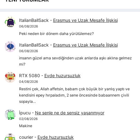
ItalianBallSack
-
Erasmus ve Uzak Mesafe İlişkisi
06/08/2026
Peki neden bir dönem daha yürütülemez?
ItalianBallSack
-
Erasmus ve Uzak Mesafe İlişkisi
06/08/2026
insanın güzel ama sevdiğinden uzak anlarda aşkı aklına gelmez
mi?
RTX 5080
-
Evde huzursuzluk
04/08/2026
Restini çek, Allah affetsin, babam çok büyük bir yanlış yaptı ve
kendisini epey hırpaladım, 2 sene öncesinde babaannem çivili
sopayla…
İpucu
-
Ne senle ne de sensiz yaşanmıyor
02/08/2026
Makine
courier
-
Evde huzursuzluk