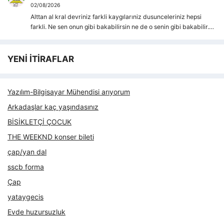
02/08/2026
Alttan al kral devriniz farkli kaygılarıniz dusunceleriniz hepsi
farkli. Ne sen onun gibi bakabilirsin ne de o senin gibi bakabilir.…
YENİ İTİRAFLAR
Yazılım-Bilgisayar Mühendisi arıyorum
Arkadaşlar kaç yaşındasınız
BİSİKLETÇİ ÇOCUK
THE WEEKND konser bileti
çap/yan dal
sscb forma
Çap
yataygecis
Evde huzursuzluk