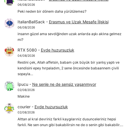
06/08/2026
Peki neden bir dönem daha yürütülemez?
ItalianBallSack
-
Erasmus ve Uzak Mesafe İlişkisi
06/08/2026
insanın güzel ama sevdiğinden uzak anlarda aşkı aklına gelmez
mi?
RTX 5080
-
Evde huzursuzluk
04/08/2026
Restini çek, Allah affetsin, babam çok büyük bir yanlış yaptı ve
kendisini epey hırpaladım, 2 sene öncesinde babaannem çivili
sopayla…
İpucu
-
Ne senle ne de sensiz yaşanmıyor
02/08/2026
Makine
courier
-
Evde huzursuzluk
02/08/2026
Alttan al kral devriniz farkli kaygılarıniz dusunceleriniz hepsi
farkli. Ne sen onun gibi bakabilirsin ne de o senin gibi bakabilir.…