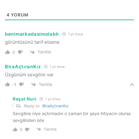
4
YORUM
benimarkadasimolablr
1 yıl önce
görüntüsünü tarif etsene
Yanıtla
0
BiraAçtıranKız
1 yıl önce
Üzgünüm sevgilim var
Yanıtla
-1
Reşat Nuri
1 yıl önce
Reply to
BiraAçtıranKız
Sevgiline niye açtırmadın o zaman bir şeye ihtiyacın olursa
sevgilinden iste
Yanıtla
0