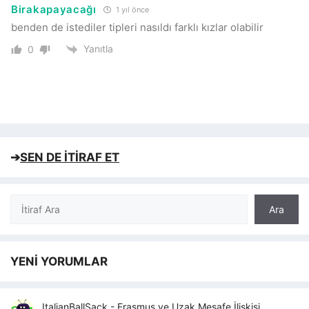
Birakapayacağı
1 yıl önce
benden de istediler tipleri nasıldı farklı kızlar olabilir
Yanıtla
0
➔
SEN DE İTİRAF ET
Ara
Ara
YENİ YORUMLAR
ItalianBallSack
-
Erasmus ve Uzak Mesafe İlişkisi