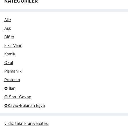
KATEGORİLER
Aile
Aşk
Diğer
Fikir Verin
Komik
Okul
Pişmanlık
Protesto
✪ İlan
✪ Soru-Cevap
✪Kayıp-Bulunan Eşya
yıldız teknik üniversitesi