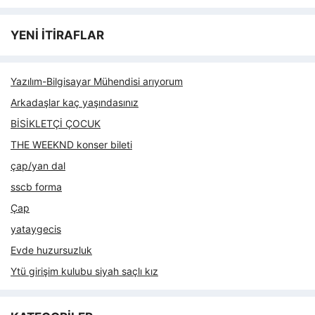
YENİ İTİRAFLAR
Yazılım-Bilgisayar Mühendisi arıyorum
Arkadaşlar kaç yaşındasınız
BİSİKLETÇİ ÇOCUK
THE WEEKND konser bileti
çap/yan dal
sscb forma
Çap
yataygecis
Evde huzursuzluk
Ytü girişim kulubu siyah saçlı kız