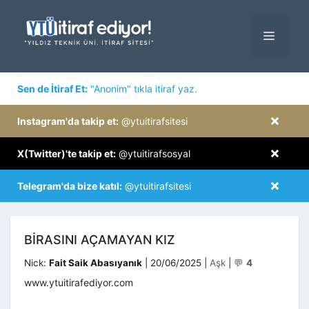
İçeriğe
atla
MENÜ
×
Sen de İtiraf Et:
"Anonim" tıkla itiraf yaz.
×
Instagram'da takip et:
@ytuitirafsitesi
×
X(Twitter)'te takip et:
@ytuitirafsosyal
×
Telegram'da bize katıl:
@ytuitirafsitesi
BIRASINI AÇAMAYAN KIZ
Kategoriler
Nick:
Fait Saik Abasıyanık
|
20/06/2025
|
Aşk
|
💬
4
www.ytuitirafediyor.com