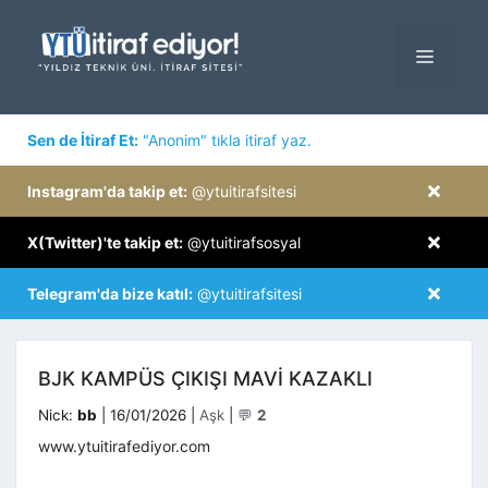
İçeriğe
atla
MENÜ
×
Sen de İtiraf Et:
"Anonim" tıkla itiraf yaz.
×
Instagram'da takip et:
@ytuitirafsitesi
×
X(Twitter)'te takip et:
@ytuitirafsosyal
×
Telegram'da bize katıl:
@ytuitirafsitesi
BJK KAMPÜS ÇIKIŞI MAVI KAZAKLI
Kategoriler
Nick:
bb
|
16/01/2026
|
Aşk
|
💬
2
www.ytuitirafediyor.com