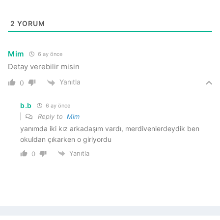
2
YORUM
Mim
6 ay önce
Detay verebilir misin
Yanıtla
0
b.b
6 ay önce
Reply to
Mim
yanımda iki kız arkadaşım vardı, merdivenlerdeydik ben
okuldan çıkarken o giriyordu
Yanıtla
0