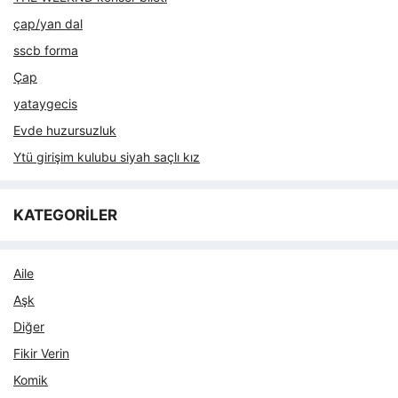
çap/yan dal
sscb forma
Çap
yataygecis
Evde huzursuzluk
Ytü girişim kulubu siyah saçlı kız
KATEGORİLER
Aile
Aşk
Diğer
Fikir Verin
Komik