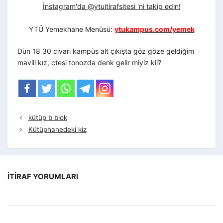
İnstagram'da @ytuitirafsitesi 'ni takip edin!
YTÜ Yemekhane Menüsü:
ytukampus.com/yemek
Dün 18 30 civari kampüs alt çıkışta göz göze geldiğim
mavili kız, ctesi tonozda denk gelir miyiz kii?
kütüp b blok
Kütüphanedeki kiz
İTIRAF YORUMLARI