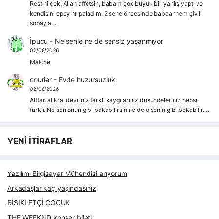
Restini çek, Allah affetsin, babam çok büyük bir yanlış yaptı ve
kendisini epey hırpaladım, 2 sene öncesinde babaannem çivili
sopayla…
İpucu
-
Ne senle ne de sensiz yaşanmıyor
02/08/2026
Makine
courier
-
Evde huzursuzluk
02/08/2026
Alttan al kral devriniz farkli kaygılarıniz dusunceleriniz hepsi
farkli. Ne sen onun gibi bakabilirsin ne de o senin gibi bakabilir.…
YENİ İTİRAFLAR
Yazılım-Bilgisayar Mühendisi arıyorum
Arkadaşlar kaç yaşındasınız
BİSİKLETÇİ ÇOCUK
THE WEEKND konser bileti