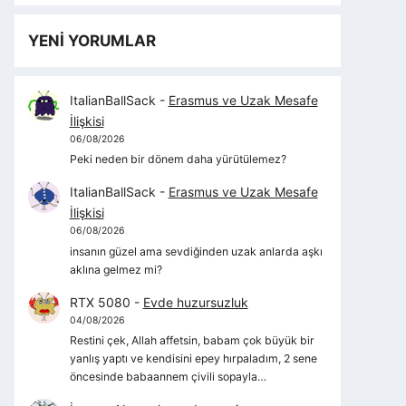
YENİ YORUMLAR
ItalianBallSack
-
Erasmus ve Uzak Mesafe
İlişkisi
06/08/2026
Peki neden bir dönem daha yürütülemez?
ItalianBallSack
-
Erasmus ve Uzak Mesafe
İlişkisi
06/08/2026
insanın güzel ama sevdiğinden uzak anlarda aşkı
aklına gelmez mi?
RTX 5080
-
Evde huzursuzluk
04/08/2026
Restini çek, Allah affetsin, babam çok büyük bir
yanlış yaptı ve kendisini epey hırpaladım, 2 sene
öncesinde babaannem çivili sopayla…