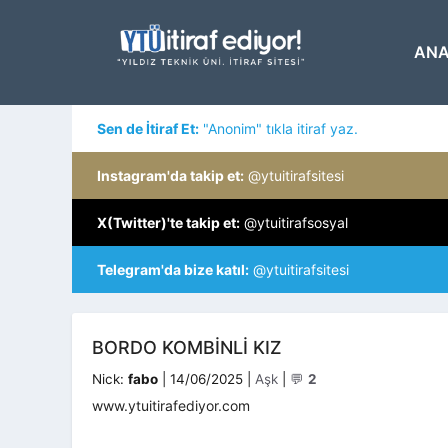
İçeriğe
atla
ANA
Sen de İtiraf Et:
"Anonim" tıkla itiraf yaz.
Instagram'da takip et:
@ytuitirafsitesi
X(Twitter)'te takip et:
@ytuitirafsosyal
Telegram'da bize katıl:
@ytuitirafsitesi
BORDO KOMBINLI KIZ
Kategoriler
Nick:
fabo
|
14/06/2025
|
Aşk
|
💬
2
www.ytuitirafediyor.com