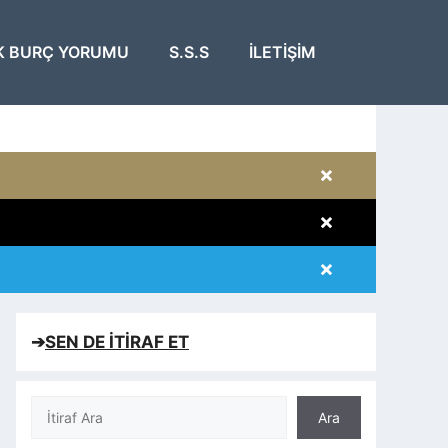
K BURÇ YORUMU
S.S.S
İLETIŞIM
×
×
×
×
➔
SEN DE İTİRAF ET
Ara
Ara