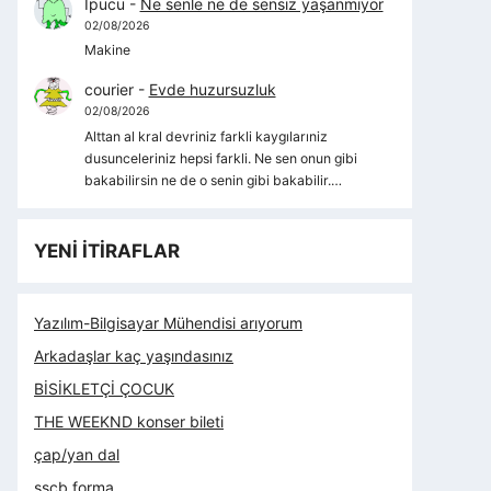
İpucu
-
Ne senle ne de sensiz yaşanmıyor
02/08/2026
Makine
courier
-
Evde huzursuzluk
02/08/2026
Alttan al kral devriniz farkli kaygılarıniz
dusunceleriniz hepsi farkli. Ne sen onun gibi
bakabilirsin ne de o senin gibi bakabilir.…
YENİ İTİRAFLAR
Yazılım-Bilgisayar Mühendisi arıyorum
Arkadaşlar kaç yaşındasınız
BİSİKLETÇİ ÇOCUK
THE WEEKND konser bileti
çap/yan dal
sscb forma