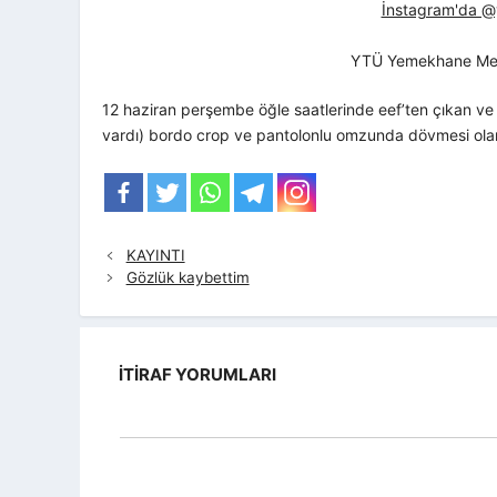
İnstagram'da @yt
YTÜ Yemekhane Me
12 haziran perşembe öğle saatlerinde eef’ten çıkan v
vardı) bordo crop ve pantolonlu omzunda dövmesi olan
KAYINTI
Gözlük kaybettim
İTIRAF YORUMLARI