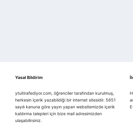
Yasal Bildirim
İ
ytuitirafediyor.com, öğrenciler tarafından kurulmuş,
H
herkesin içerik yazabildiği bir internet sitesidir. 5651
a
sayılı kanuna göre yayın yapan websitemizde içerik
E
kaldırma talepleri için bize mail adresimizden
ulaşabilirsiniz.