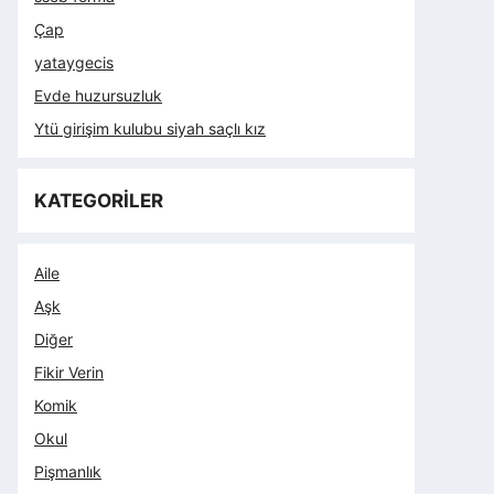
Çap
yataygecis
Evde huzursuzluk
Ytü girişim kulubu siyah saçlı kız
KATEGORİLER
Aile
Aşk
Diğer
Fikir Verin
Komik
Okul
Pişmanlık