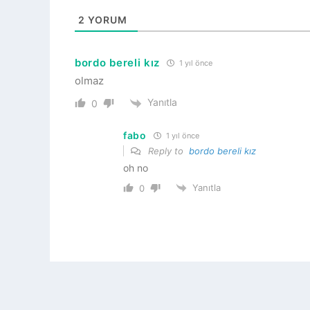
2
YORUM
bordo bereli kız
1 yıl önce
olmaz
Yanıtla
0
fabo
1 yıl önce
Reply to
bordo bereli kız
oh no
Yanıtla
0