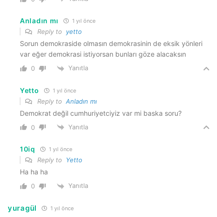
Anladın mı
1 yıl önce
Reply to
yetto
Sorun demokraside olmasın demokrasinin de eksik yönleri
var eğer demokrasi istiyorsan bunları göze alacaksın
Yanıtla
0
Yetto
1 yıl önce
Reply to
Anladın mı
Demokrat değil cumhuriyetciyiz var mi baska soru?
Yanıtla
0
10iq
1 yıl önce
Reply to
Yetto
Ha ha ha
Yanıtla
0
yuragül
1 yıl önce