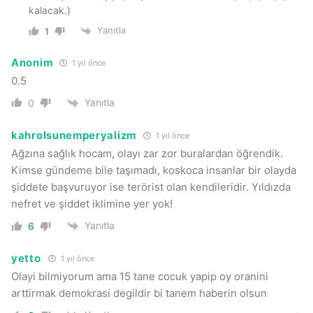
kalacak.)
Yanıtla
1
Anonim
1 yıl önce
0.5
Yanıtla
0
kahrolsunemperyalizm
1 yıl önce
Ağzına sağlık hocam, olayı zar zor buralardan öğrendik.
Kimse gündeme bile taşımadı, koskoca insanlar bir olayda
şiddete başvuruyor ise terörist olan kendileridir. Yıldızda
nefret ve şiddet iklimine yer yok!
Yanıtla
6
yetto
1 yıl önce
Olayi bilmiyorum ama 15 tane cocuk yapip oy oranini
arttirmak demokrasi degildir bi tanem haberin olsun