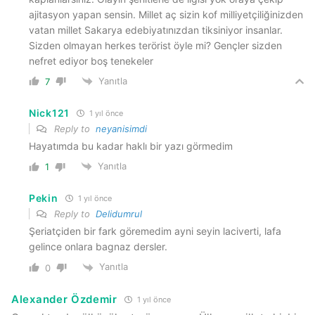
ajitasyon yapan sensin. Millet aç sizin kof milliyetçiliğinizden
vatan millet Sakarya edebiyatınızdan tiksiniyor insanlar.
Sizden olmayan herkes terörist öyle mi? Gençler sizden
nefret ediyor boş tenekeler
Yanıtla
7
Nick121
1 yıl önce
Reply to
neyanisimdi
Hayatımda bu kadar haklı bir yazı görmedim
Yanıtla
1
Pekin
1 yıl önce
Reply to
Delidumrul
Şeriatçiden bir fark göremedim ayni seyin laciverti, lafa
gelince onlara bagnaz dersler.
Yanıtla
0
Alexander Özdemir
1 yıl önce