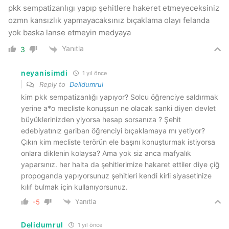
pkk sempatizanlıgı yapıp şehitlere hakeret etmeyeceksiniz
ozmn kansızlık yapmayacaksınız bıçaklama olayı felanda
yok baska lanse etmeyin medyaya
Yanıtla
3
neyanisimdi
1 yıl önce
Reply to
Delidumrul
kim pkk sempatizanlığı yapıyor? Solcu öğrenciye saldırmak
yerine a*o mecliste konuşsun ne olacak sanki diyen devlet
büyüklerinizden yiyorsa hesap sorsanıza ? Şehit
edebiyatınız gariban öğrenciyi bıçaklamaya mı yetiyor?
Çıkın kim mecliste terörün ele başını konuşturmak istiyorsa
onlara diklenin kolaysa? Ama yok siz anca mafyalık
yaparsınız. her halta da şehitlerimize hakaret ettiler diye çiğ
propoganda yapıyorsunuz şehitleri kendi kirli siyasetinize
kılıf bulmak için kullanıyorsunuz.
Yanıtla
-5
Delidumrul
1 yıl önce