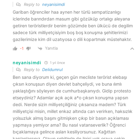
Reply to
neyanisimdi
Gariban öğrenciler haa aynen her türlü sempatizanlıgı
iclerinde barındırdan masum gibi gözüküp ortalıgı aleyana
getiren teröristlerdir benim gözümde ben ülkücü de degilim
sadece türk milliyetçisiyim boş boş konuşma şehitlerimizi
gazilerimize kim dil uzatıyosa o dili kopartmak müstehaktır.
Yanıtla
-1
neyanisimdi
1 yıl önce
Reply to
Delidumrul
Ben sana diyorum ki, geçen gün mecliste terörist elebaşı
çıksın konuşsun diyen devlet bahçeliydi, ve buna ılımlı
yaklaştığını söyleyen de cumhurbaşkanıydı. Gidip protesto
etseydiniz? Adamlar açık açık a*o çıksın konuşma yapsın
dedi. Nerde sizin milliyetçiliğiniz çıksanıza madem? Türk
milliyetçisi misin, millet enkaz altında can verirken, haksızlık
yolsuzluk almış başını gitmişken çıkıp bir basın açıklaması
yapmaya yemiyor ama? Bu nasıl vatanseverlik? Öğrenci
bıçaklamaya gelince aslan kesiliyorsunuz. Kağıttan
kaplanlarsınız. Olayın şehitlerle de ilgisi yok oraya çekip