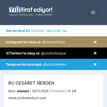
İçeriğe
atla
MENÜ
×
Sen de İtiraf Et:
"Anonim" tıkla itiraf yaz.
×
Instagram'da takip et:
@ytuitirafsitesi
×
X(Twitter)'te takip et:
@ytuitirafsosyal
×
Telegram'da bize katıl:
@ytuitirafsitesi
BU CESARET NERDEN
Kategoriler
Nick:
adaada
|
29/11/2024
|
Protesto
|
💬
24
www.ytuitirafediyor.com