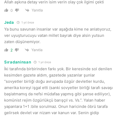
Allah aşkına detay verin isim verin olay çok ilgimi çekti
Yanıtla
0
Jeda
1 yıl önce
Ya bunu savunan insanlar var aşağıda kime ne anlatıyoruz,
ver uyuşturucuyu vatan millet bayrak diye alsin yutsun
zaten düşünemiyor.
Yanıtla
2
Sıradaninsan
1 yıl önce
İki tarafında birbirinden farkı yok. Bir keresinde sol denilen
kesimden gazete aldım, gazetede yazanlar şunlar
“sovyetler birliği doğu avrupada özgür devletler kurdu,
amerika koreyi işgal etti (sanki sovyetler birliği tarafı savaşı
başlatmamış da nefsi müdafaa yapmış gibi şanse ediliyor),
komünist rejim özgürlükçü barışçıl vs. Vs.”. Yalan haber
yapanlara 1+1 :bile sorulmaz. Onun haricinde öbrü tarafa
gelirsek devlet var nizam var kanun var. Senin gidip