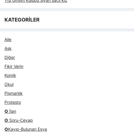
Ytü girişim kulubu siyah saçlı kız
KATEGORİLER
Aile
Aşk
Diğer
Fikir Verin
Komik
Okul
Pişmanlık
Protesto
✪ İlan
✪ Soru-Cevap
✪Kayıp-Bulunan Eşya