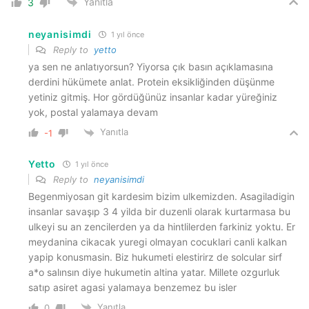
Yanıtla
3
neyanisimdi
1 yıl önce
Reply to
yetto
ya sen ne anlatıyorsun? Yiyorsa çık basın açıklamasına
derdini hükümete anlat. Protein eksikliğinden düşünme
yetiniz gitmiş. Hor gördüğünüz insanlar kadar yüreğiniz
yok, postal yalamaya devam
Yanıtla
-1
Yetto
1 yıl önce
Reply to
neyanisimdi
Begenmiyosan git kardesim bizim ulkemizden. Asagiladigin
insanlar savaşıp 3 4 yilda bir duzenli olarak kurtarmasa bu
ulkeyi su an zencilerden ya da hintlilerden farkiniz yoktu. Er
meydanina cikacak yuregi olmayan cocuklari canli kalkan
yapip konusmasin. Biz hukumeti elestirirz de solcular sirf
a*o salınsın diye hukumetin altina yatar. Millete ozgurluk
satıp asiret agasi yalamaya benzemez bu isler
Yanıtla
0