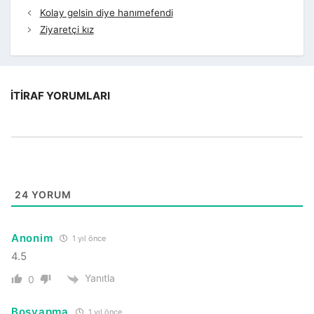
Kolay gelsin diye hanımefendi
Ziyaretçi kız
İTIRAF YORUMLARI
24
YORUM
Anonim
1 yıl önce
4.5
Yanıtla
0
Boşyapma
1 yıl önce