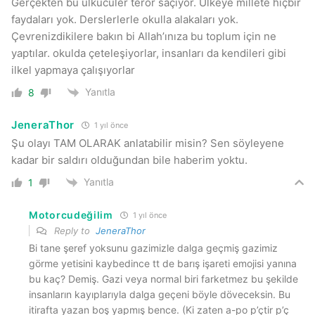
Gerçekten bu ülkücüler terör saçıyor. Ülkeye millete hiçbir
faydaları yok. Derslerlerle okulla alakaları yok.
Çevrenizdikilere bakın bi Allah’ınıza bu toplum için ne
yaptılar. okulda
çeteleşiyorlar, insanları da kendileri gibi
ilkel yapmaya çalışıyorlar
Yanıtla
8
JeneraThor
1 yıl önce
Şu olayı TAM OLARAK anlatabilir misin? Sen söyleyene
kadar bir saldırı olduğundan bile haberim yoktu.
Yanıtla
1
Motorcudeğilim
1 yıl önce
Reply to
JeneraThor
Bi tane şeref yoksunu gazimizle dalga geçmiş gazimiz
görme yetisini kaybedince tt de barış işareti emojisi yanına
bu kaç? Demiş. Gazi veya normal biri farketmez bu şekilde
insanların kayıplarıyla dalga geçeni böyle döveceksin. Bu
itirafta yazan boş yapmış bence. (Ki zaten a-po p’çtir p’ç