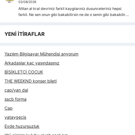
02/08/2026
Alttan al kral devriniz farkli kaygılarıniz dusunceleriniz hepsi
farkli. Ne sen onun gibi bakabilirsin ne de o senin gibi bakabilir.…
YENİ İTİRAFLAR
Yazılım-Bilgisayar Mühendisi arıyorum
Arkadaşlar kaç yaşındasınız
BİSİKLETÇİ ÇOCUK
THE WEEKND konser bileti
çap/yan dal
sscb forma
Çap
yataygecis
Evde huzursuzluk