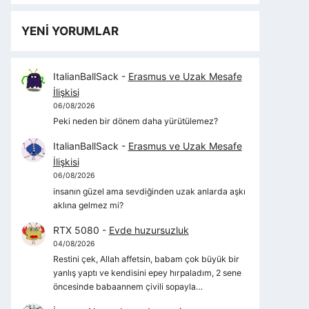
YENİ YORUMLAR
ItalianBallSack
-
Erasmus ve Uzak Mesafe
İlişkisi
06/08/2026
Peki neden bir dönem daha yürütülemez?
ItalianBallSack
-
Erasmus ve Uzak Mesafe
İlişkisi
06/08/2026
insanın güzel ama sevdiğinden uzak anlarda aşkı
aklına gelmez mi?
RTX 5080
-
Evde huzursuzluk
04/08/2026
Restini çek, Allah affetsin, babam çok büyük bir
yanlış yaptı ve kendisini epey hırpaladım, 2 sene
öncesinde babaannem çivili sopayla…