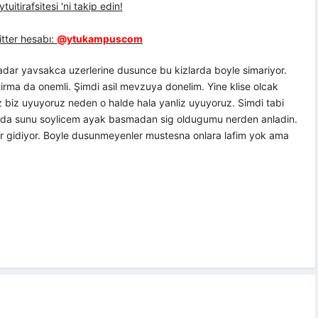
uitirafsitesi 'ni takip edin!
tter hesabı:
@ytukampuscom
kadar yavsakca uzerlerine dusunce bu kizlarda boyle simariyor.
irma da onemli. Şimdi asil mevzuya donelim. Yine klise olcak
 biz uyuyoruz neden o halde hala yanliz uyuyoruz. Simdi tabi
a da sunu soylicem ayak basmadan sig oldugumu nerden anladin.
r gidiyor. Boyle dusunmeyenler mustesna onlara lafim yok ama