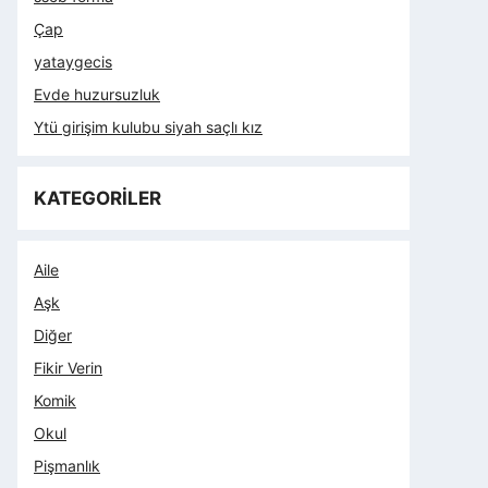
Çap
yataygecis
Evde huzursuzluk
Ytü girişim kulubu siyah saçlı kız
KATEGORİLER
Aile
Aşk
Diğer
Fikir Verin
Komik
Okul
Pişmanlık