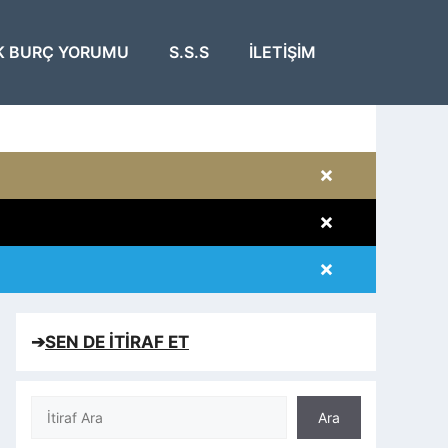
K BURÇ YORUMU
S.S.S
İLETIŞIM
×
×
×
×
➔
SEN DE İTİRAF ET
Ara
Ara