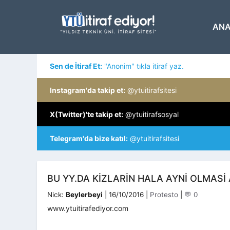
İçeriğe
atla
ANA
Sen de İtiraf Et:
"Anonim" tıkla itiraf yaz.
Instagram'da takip et:
@ytuitirafsitesi
X(Twitter)'te takip et:
@ytuitirafsosyal
Telegram'da bize katıl:
@ytuitirafsitesi
BU YY.DA KIZLARIN HALA AYNI OLMASI 
Kategoriler
Nick:
Beylerbeyi
|
16/10/2016
|
Protesto
|
💬 0
www.ytuitirafediyor.com