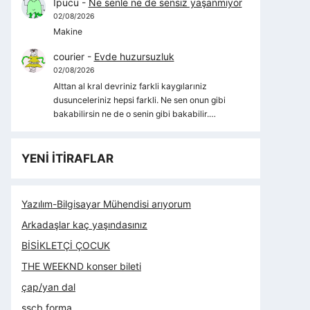
İpucu
-
Ne senle ne de sensiz yaşanmıyor
02/08/2026
Makine
courier
-
Evde huzursuzluk
02/08/2026
Alttan al kral devriniz farkli kaygılarıniz
dusunceleriniz hepsi farkli. Ne sen onun gibi
bakabilirsin ne de o senin gibi bakabilir.…
YENİ İTİRAFLAR
Yazılım-Bilgisayar Mühendisi arıyorum
Arkadaşlar kaç yaşındasınız
BİSİKLETÇİ ÇOCUK
THE WEEKND konser bileti
çap/yan dal
sscb forma