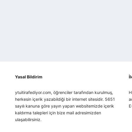
Yasal Bildirim
İ
ytuitirafediyor.com, öğrenciler tarafından kurulmuş,
H
herkesin içerik yazabildiği bir internet sitesidir. 5651
a
sayılı kanuna göre yayın yapan websitemizde içerik
E
kaldırma talepleri için bize mail adresimizden
ulaşabilirsiniz.