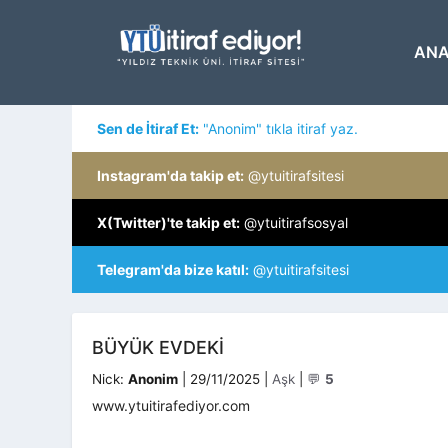
İçeriğe
atla
ANA
Sen de İtiraf Et:
"Anonim" tıkla itiraf yaz.
Instagram'da takip et:
@ytuitirafsitesi
X(Twitter)'te takip et:
@ytuitirafsosyal
Telegram'da bize katıl:
@ytuitirafsitesi
BÜYÜK EVDEKI
Kategoriler
Nick:
Anonim
|
29/11/2025
|
Aşk
|
💬
5
www.ytuitirafediyor.com