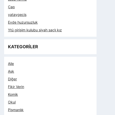
Çap
yataygecis
Evde huzursuzluk
Ytü girişim kulubu siyah saçlı kız
KATEGORİLER
Aile
Aşk
Diğer
Fikir Verin
Komik
Okul
Pişmanlık