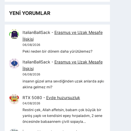
YENİ YORUMLAR
ItalianBallSack
-
Erasmus ve Uzak Mesafe
İlişkisi
06/08/2026
Peki neden bir dönem daha yürütülemez?
ItalianBallSack
-
Erasmus ve Uzak Mesafe
İlişkisi
06/08/2026
insanın güzel ama sevdiğinden uzak anlarda aşkı
aklına gelmez mi?
RTX 5080
-
Evde huzursuzluk
04/08/2026
Restini çek, Allah affetsin, babam çok büyük bir
yanlış yaptı ve kendisini epey hırpaladım, 2 sene
öncesinde babaannem çivili sopayla…