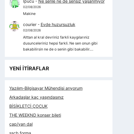
İpucu
-
Ne senle ne de sensiz yaşanmıyor
02/08/2026
Makine
courier
-
Evde huzursuzluk
02/08/2026
Alttan al kral devriniz farkli kaygılarıniz
dusunceleriniz hepsi farkli. Ne sen onun gibi
bakabilirsin ne de o senin gibi bakabilir.…
YENİ İTİRAFLAR
Yazılım-Bilgisayar Mühendisi arıyorum
Arkadaşlar kaç yaşındasınız
BİSİKLETÇİ ÇOCUK
THE WEEKND konser bileti
çap/yan dal
sscb forma