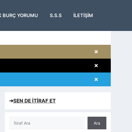
K BURÇ YORUMU
S.S.S
İLETIŞIM
×
×
×
×
➔
SEN DE İTİRAF ET
Ara
Ara