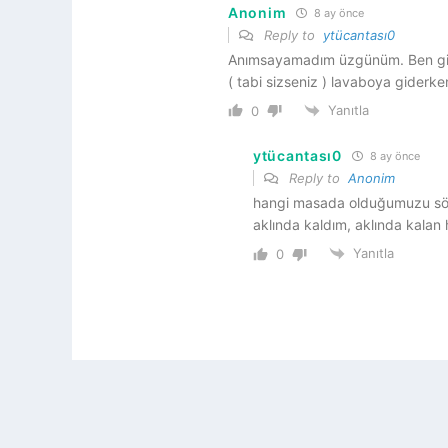
Anonim
8 ay önce
Reply to
ytücantası0
Anımsayamadım üzgünüm. Ben giri
( tabi sizseniz ) lavaboya giderke
Yanıtla
0
ytücantası0
8 ay önce
Reply to
Anonim
hangi masada olduğumuzu söyle
aklında kaldım, aklında kalan
Yanıtla
0