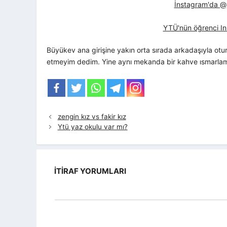
İnstagram'da @yt
YTÜ'nün öğrenci In
Büyükev ana girişine yakın orta sırada arkadaşıyla otur
etmeyim dedim. Yine aynı mekanda bir kahve ısmarlam
zengin kız vs fakir kız
Ytü yaz okulu var mı?
İTIRAF YORUMLARI