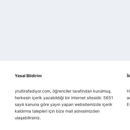
Yasal Bildirim
İ
ytuitirafediyor.com, öğrenciler tarafından kurulmuş,
H
herkesin içerik yazabildiği bir internet sitesidir. 5651
a
sayılı kanuna göre yayın yapan websitemizde içerik
E
kaldırma talepleri için bize mail adresimizden
ulaşabilirsiniz.