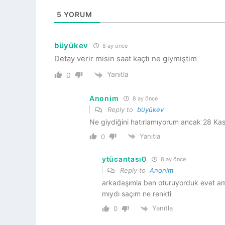
5
YORUM
büyükev
8 ay önce
Detay verir misin saat kaçtı ne giymiştim
Yanıtla
0
Anonim
8 ay önce
Reply to
büyükev
Ne giydiğini hatırlamıyorum ancak 28 Ka
Yanıtla
0
ytücantası0
8 ay önce
Reply to
Anonim
arkadaşımla ben oturuyorduk evet a
mıydı saçım ne renkti
Yanıtla
0