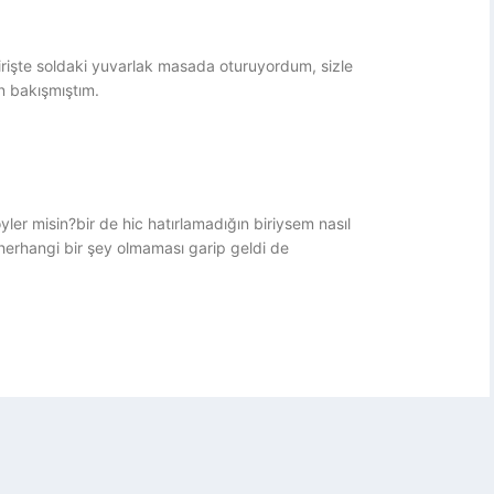
şte soldaki yuvarlak masada oturuyordum, sizle
n bakışmıştım.
r misin?bir de hic hatırlamadığın biriysem nasıl
 herhangi bir şey olmaması garip geldi de