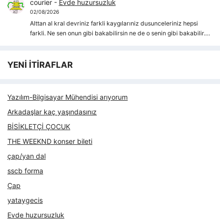
courier
-
Evde huzursuzluk
02/08/2026
Alttan al kral devriniz farkli kaygılarıniz dusunceleriniz hepsi
farkli. Ne sen onun gibi bakabilirsin ne de o senin gibi bakabilir.…
YENİ İTİRAFLAR
Yazılım-Bilgisayar Mühendisi arıyorum
Arkadaşlar kaç yaşındasınız
BİSİKLETÇİ ÇOCUK
THE WEEKND konser bileti
çap/yan dal
sscb forma
Çap
yataygecis
Evde huzursuzluk