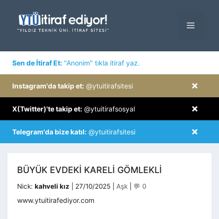
İçeriğe
atla
MENÜ
×
Sen de İtiraf Et:
"Anonim" tıkla itiraf yaz.
×
Instagram'da takip et:
@ytuitirafsitesi
×
X(Twitter)'te takip et:
@ytuitirafsosyal
×
Telegram'da bize katıl:
@ytuitirafsitesi
BÜYÜK EVDEKI KARELI GÖMLEKLI
Kategoriler
Nick:
kahveli kız
|
27/10/2025
|
Aşk
|
💬 0
www.ytuitirafediyor.com