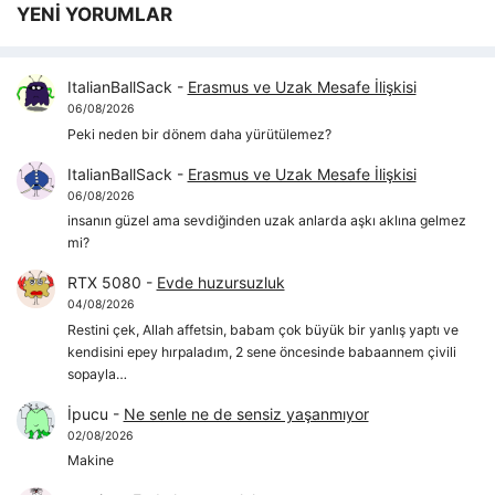
YENİ YORUMLAR
ItalianBallSack
-
Erasmus ve Uzak Mesafe İlişkisi
06/08/2026
Peki neden bir dönem daha yürütülemez?
ItalianBallSack
-
Erasmus ve Uzak Mesafe İlişkisi
06/08/2026
insanın güzel ama sevdiğinden uzak anlarda aşkı aklına gelmez
mi?
RTX 5080
-
Evde huzursuzluk
04/08/2026
Restini çek, Allah affetsin, babam çok büyük bir yanlış yaptı ve
kendisini epey hırpaladım, 2 sene öncesinde babaannem çivili
sopayla…
İpucu
-
Ne senle ne de sensiz yaşanmıyor
02/08/2026
Makine