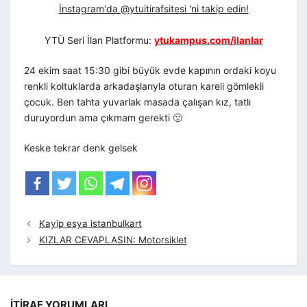
İnstagram'da @ytuitirafsitesi 'ni takip edin!
YTÜ Seri İlan Platformu:
ytukampus.com/ilanlar
24 ekim saat 15:30 gibi büyük evde kapının ordaki koyu
renkli koltuklarda arkadaşlarıyla oturan kareli gömlekli
çocuk. Ben tahta yuvarlak masada çalışan kız, tatlı
duruyordun ama çıkmam gerekti 🙁
Keske tekrar denk gelsek
Kayip esya istanbulkart
KIZLAR CEVAPLASIN: Motorsiklet
İTIRAF YORUMLARI