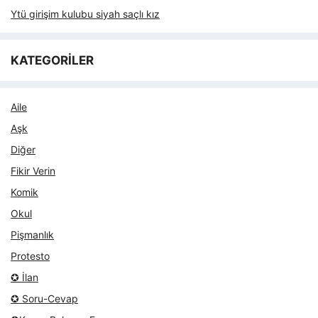
Ytü girişim kulubu siyah saçlı kız
KATEGORİLER
Aile
Aşk
Diğer
Fikir Verin
Komik
Okul
Pişmanlık
Protesto
✪ İlan
✪ Soru-Cevap