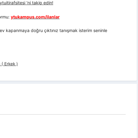
uitirafsitesi 'ni takip edin!
formu:
ytukampus.com/ilanlar
ev kapanmaya doğru çıktınız tanışmak isterim seninle
( Erkek )