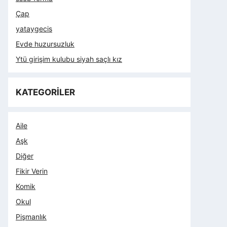
Çap
yataygecis
Evde huzursuzluk
Ytü girişim kulubu siyah saçlı kız
KATEGORİLER
Aile
Aşk
Diğer
Fikir Verin
Komik
Okul
Pişmanlık