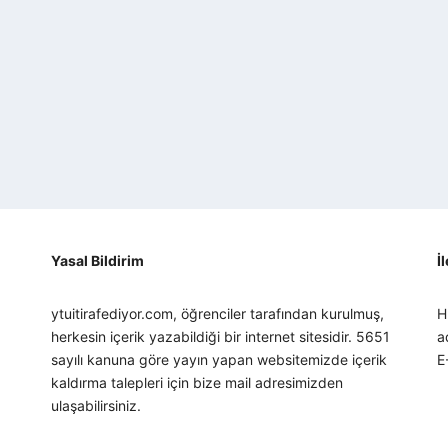
Yasal Bildirim
İ
ytuitirafediyor.com, öğrenciler tarafından kurulmuş,
H
herkesin içerik yazabildiği bir internet sitesidir. 5651
a
sayılı kanuna göre yayın yapan websitemizde içerik
E
kaldırma talepleri için bize mail adresimizden
ulaşabilirsiniz.