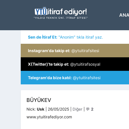
İçeriğe
atla
ANA
Sen de İtiraf Et:
"Anonim" tıkla itiraf yaz.
Instagram'da takip et:
@ytuitirafsitesi
X(Twitter)'te takip et:
@ytuitirafsosyal
Telegram'da bize katıl:
@ytuitirafsitesi
BÜYÜKEV
Kategoriler
Nick:
Usk
|
26/05/2025
|
Diğer
|
💬
2
www.ytuitirafediyor.com