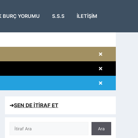
K BURÇ YORUMU
S.S.S
İLETIŞIM
×
×
×
×
➔
SEN DE İTİRAF ET
Ara
Ara