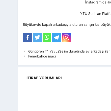
İnstagram'da @yt
YTÜ Seri İlan Plat
Büyükevde kapalı arkadaşıyla oturan sarışın kız büyük
Güngören T1 YavuzSelim durağında ev arkadaşı ilanı 
Fenerbahçe maçı
İTIRAF YORUMLARI