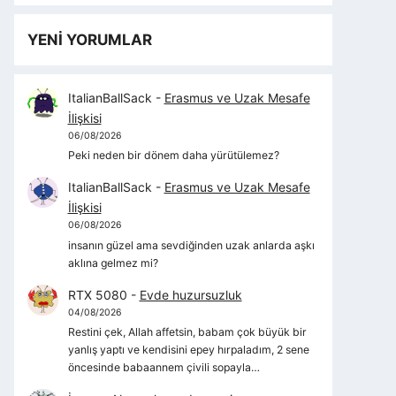
YENİ YORUMLAR
ItalianBallSack
-
Erasmus ve Uzak Mesafe
İlişkisi
06/08/2026
Peki neden bir dönem daha yürütülemez?
ItalianBallSack
-
Erasmus ve Uzak Mesafe
İlişkisi
06/08/2026
insanın güzel ama sevdiğinden uzak anlarda aşkı
aklına gelmez mi?
RTX 5080
-
Evde huzursuzluk
04/08/2026
Restini çek, Allah affetsin, babam çok büyük bir
yanlış yaptı ve kendisini epey hırpaladım, 2 sene
öncesinde babaannem çivili sopayla…