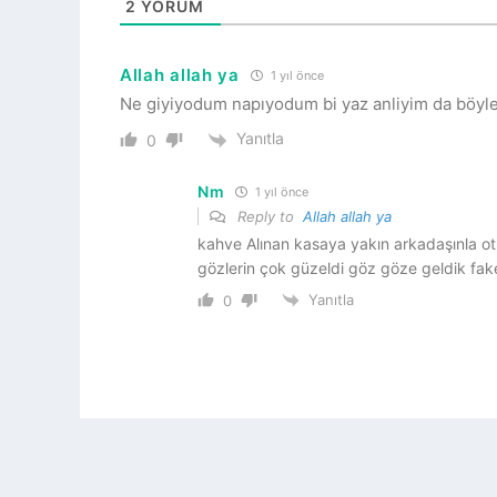
2
YORUM
Allah allah ya
1 yıl önce
Ne giyiyodum napıyodum bi yaz anliyim da böyle mi
Yanıtla
0
Nm
1 yıl önce
Reply to
Allah allah ya
kahve Alınan kasaya yakın arkadaşınla o
gözlerin çok güzeldi göz göze geldik fake
Yanıtla
0