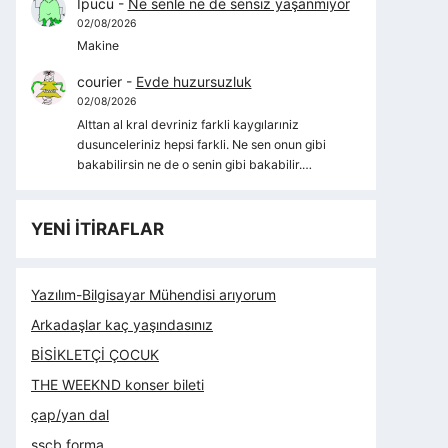
İpucu
-
Ne senle ne de sensiz yaşanmıyor
02/08/2026
Makine
courier
-
Evde huzursuzluk
02/08/2026
Alttan al kral devriniz farkli kaygılarıniz
dusunceleriniz hepsi farkli. Ne sen onun gibi
bakabilirsin ne de o senin gibi bakabilir.…
YENİ İTİRAFLAR
Yazılım-Bilgisayar Mühendisi arıyorum
Arkadaşlar kaç yaşındasınız
BİSİKLETÇİ ÇOCUK
THE WEEKND konser bileti
çap/yan dal
sscb forma