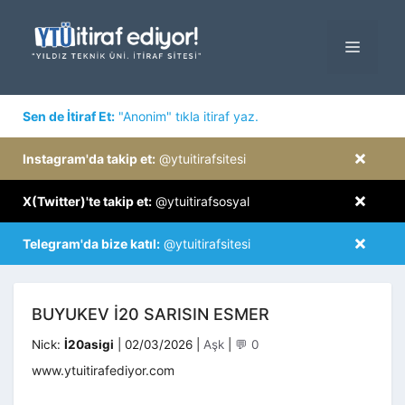
İçeriğe
atla
MENÜ
×
Sen de İtiraf Et:
"Anonim" tıkla itiraf yaz.
×
Instagram'da takip et:
@ytuitirafsitesi
×
X(Twitter)'te takip et:
@ytuitirafsosyal
×
Telegram'da bize katıl:
@ytuitirafsitesi
BUYUKEV I20 SARISIN ESMER
Kategoriler
Nick:
İ20asigi
|
02/03/2026
|
Aşk
|
💬 0
www.ytuitirafediyor.com