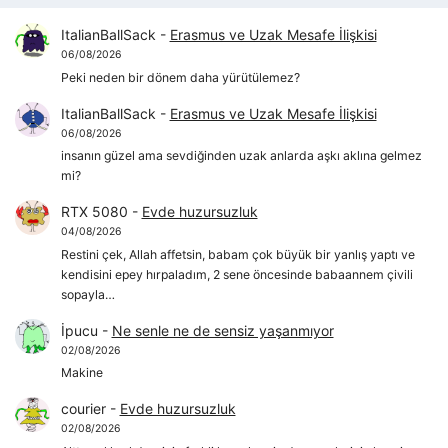
ItalianBallSack
-
Erasmus ve Uzak Mesafe İlişkisi
06/08/2026
Peki neden bir dönem daha yürütülemez?
ItalianBallSack
-
Erasmus ve Uzak Mesafe İlişkisi
06/08/2026
insanın güzel ama sevdiğinden uzak anlarda aşkı aklına gelmez
mi?
RTX 5080
-
Evde huzursuzluk
04/08/2026
Restini çek, Allah affetsin, babam çok büyük bir yanlış yaptı ve
kendisini epey hırpaladım, 2 sene öncesinde babaannem çivili
sopayla…
İpucu
-
Ne senle ne de sensiz yaşanmıyor
02/08/2026
Makine
courier
-
Evde huzursuzluk
02/08/2026