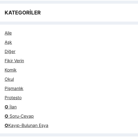
KATEGORİLER
Aile
Aşk
Diğer
Fikir Verin
Komik
Okul
Pişmanlık
Protesto
✪ İlan
✪ Soru-Cevap
✪Kayıp-Bulunan Eşya