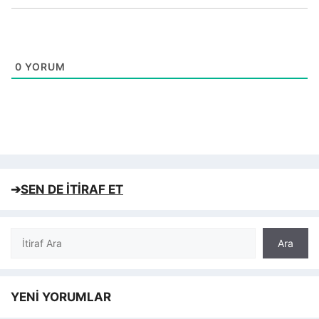
0
YORUM
➔
SEN DE İTİRAF ET
Ara
Ara
YENİ YORUMLAR