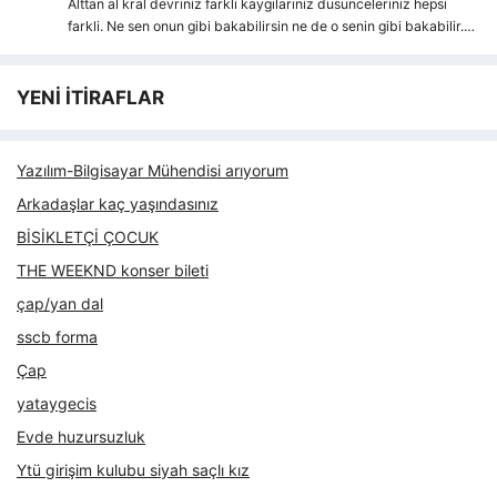
Alttan al kral devriniz farkli kaygılarıniz dusunceleriniz hepsi
farkli. Ne sen onun gibi bakabilirsin ne de o senin gibi bakabilir.…
YENİ İTİRAFLAR
Yazılım-Bilgisayar Mühendisi arıyorum
Arkadaşlar kaç yaşındasınız
BİSİKLETÇİ ÇOCUK
THE WEEKND konser bileti
çap/yan dal
sscb forma
Çap
yataygecis
Evde huzursuzluk
Ytü girişim kulubu siyah saçlı kız