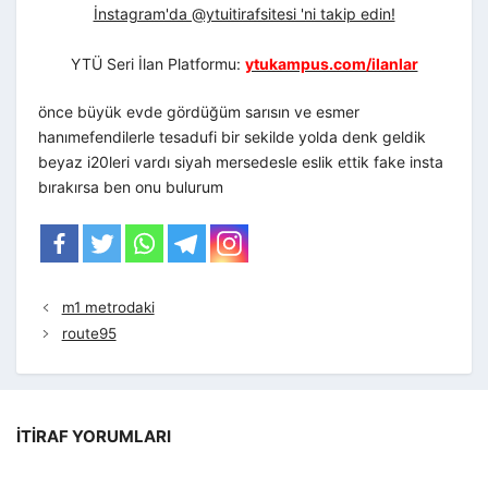
İnstagram'da @ytuitirafsitesi 'ni takip edin!
YTÜ Seri İlan Platformu:
ytukampus.com/ilanlar
önce büyük evde gördüğüm sarısın ve esmer
hanımefendilerle tesadufi bir sekilde yolda denk geldik
beyaz i20leri vardı siyah mersedesle eslik ettik fake insta
bırakırsa ben onu bulurum
m1 metrodaki
route95
İTIRAF YORUMLARI