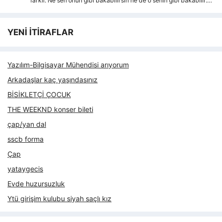
farkli. Ne sen onun gibi bakabilirsin ne de o senin gibi bakabilir.…
YENİ İTİRAFLAR
Yazılım-Bilgisayar Mühendisi arıyorum
Arkadaşlar kaç yaşındasınız
BİSİKLETÇİ ÇOCUK
THE WEEKND konser bileti
çap/yan dal
sscb forma
Çap
yataygecis
Evde huzursuzluk
Ytü girişim kulubu siyah saçlı kız