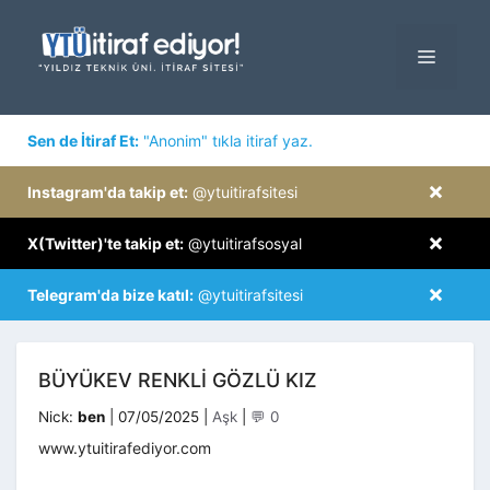
İçeriğe
atla
MENÜ
×
Sen de İtiraf Et:
"Anonim" tıkla itiraf yaz.
×
Instagram'da takip et:
@ytuitirafsitesi
×
X(Twitter)'te takip et:
@ytuitirafsosyal
×
Telegram'da bize katıl:
@ytuitirafsitesi
BÜYÜKEV RENKLI GÖZLÜ KIZ
Kategoriler
Nick:
ben
|
07/05/2025
|
Aşk
|
💬 0
www.ytuitirafediyor.com