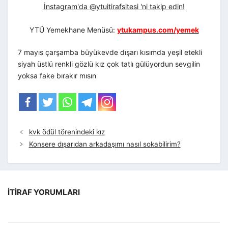
İnstagram'da @ytuitirafsitesi 'ni takip edin!
YTÜ Yemekhane Menüsü:
ytukampus.com/yemek
7 mayıs çarşamba büyükevde dışarı kısımda yeşil etekli
siyah üstlü renkli gözlü kız çok tatlı gülüyordun sevgilin
yoksa fake bırakır mısın
kvk ödül törenindeki kız
Konsere dışarıdan arkadaşımı nasıl sokabilirim?
İTIRAF YORUMLARI