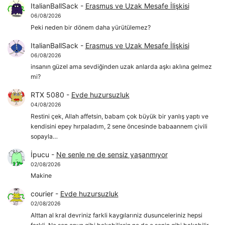
ItalianBallSack
-
Erasmus ve Uzak Mesafe İlişkisi
06/08/2026
Peki neden bir dönem daha yürütülemez?
ItalianBallSack
-
Erasmus ve Uzak Mesafe İlişkisi
06/08/2026
insanın güzel ama sevdiğinden uzak anlarda aşkı aklına gelmez
mi?
RTX 5080
-
Evde huzursuzluk
04/08/2026
Restini çek, Allah affetsin, babam çok büyük bir yanlış yaptı ve
kendisini epey hırpaladım, 2 sene öncesinde babaannem çivili
sopayla…
İpucu
-
Ne senle ne de sensiz yaşanmıyor
02/08/2026
Makine
courier
-
Evde huzursuzluk
02/08/2026
Alttan al kral devriniz farkli kaygılarıniz dusunceleriniz hepsi