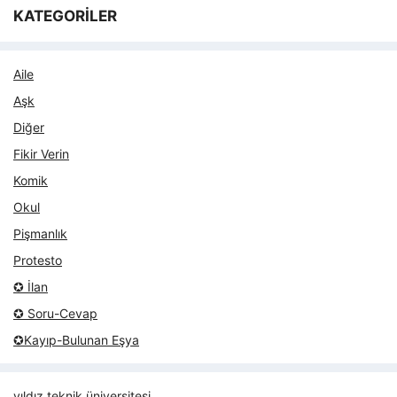
KATEGORİLER
Aile
Aşk
Diğer
Fikir Verin
Komik
Okul
Pişmanlık
Protesto
✪ İlan
✪ Soru-Cevap
✪Kayıp-Bulunan Eşya
yıldız teknik üniversitesi