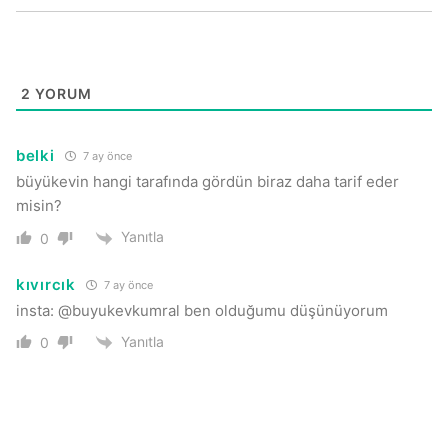
2
YORUM
belki
7 ay önce
büyükevin hangi tarafında gördün biraz daha tarif eder
misin?
Yanıtla
0
kıvırcık
7 ay önce
insta: @buyukevkumral ben olduğumu düşünüyorum
Yanıtla
0