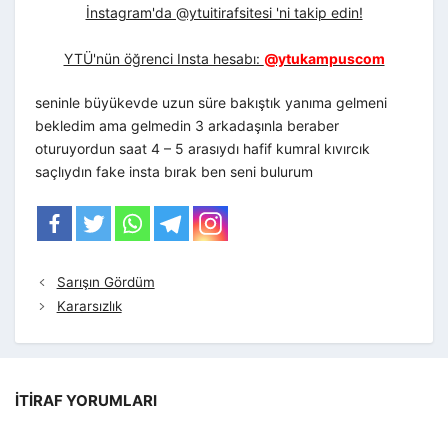
İnstagram'da @ytuitirafsitesi 'ni takip edin!
YTÜ'nün öğrenci Insta hesabı:
@ytukampuscom
seninle büyükevde uzun süre bakıştık yanıma gelmeni
bekledim ama gelmedin 3 arkadaşınla beraber
oturuyordun saat 4 – 5 arasıydı hafif kumral kıvırcık
saçlıydın fake insta bırak ben seni bulurum
Sarışın Gördüm
Kararsızlık
İTIRAF YORUMLARI