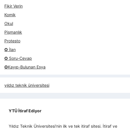
Fikir Verin
Komik
Okul
Pişmanlık
Protesto
✪ İlan
✪ Soru-Cevap
✪Kayıp-Bulunan Eşya
yıldız teknik üniversitesi
YTÜ İtiraf Ediyor
Yıldız Teknik Üniversitesi'nin ilk ve tek itiraf sitesi. İtiraf ve