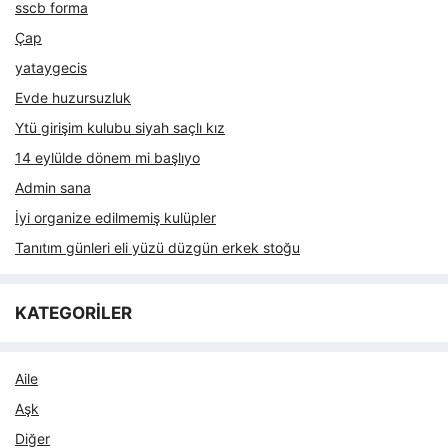
sscb forma
Çap
yataygecis
Evde huzursuzluk
Ytü girişim kulubu siyah saçlı kız
14 eylülde dönem mi başlıyo
Admin sana
İyi organize edilmemiş kulüpler
Tanıtım günleri eli yüzü düzgün erkek stoğu
KATEGORİLER
Aile
Aşk
Diğer