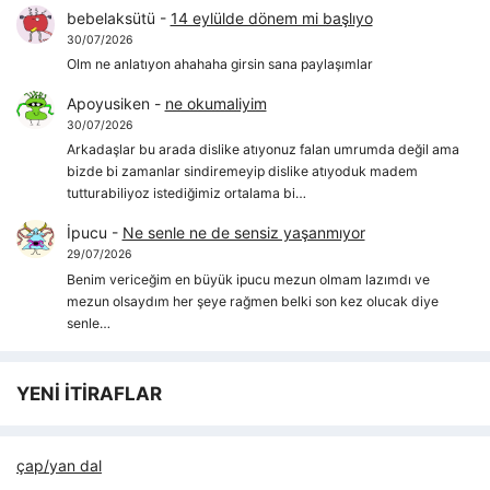
bebelaksütü
-
14 eylülde dönem mi başlıyo
30/07/2026
Olm ne anlatıyon ahahaha girsin sana paylaşımlar
Apoyusiken
-
ne okumaliyim
30/07/2026
Arkadaşlar bu arada dislike atıyonuz falan umrumda değil ama
bizde bi zamanlar sindiremeyip dislike atıyoduk madem
tutturabiliyoz istediğimiz ortalama bi…
İpucu
-
Ne senle ne de sensiz yaşanmıyor
29/07/2026
Benim vericeğim en büyük ipucu mezun olmam lazımdı ve
mezun olsaydım her şeye rağmen belki son kez olucak diye
senle…
YENİ İTİRAFLAR
çap/yan dal