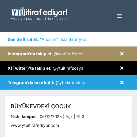
İçeriğe
atla
MENÜ
×
Sen de İtiraf Et:
"Anonim" tıkla itiraf yaz.
×
Instagram'da takip et:
@ytuitirafsitesi
×
X(Twitter)'te takip et:
@ytuitirafsosyal
×
Telegram'da bize katıl:
@ytuitirafsitesi
BÜYÜKEVDEKI ÇOCUK
Kategoriler
Nick:
keeper
|
06/12/2025
|
Aşk
|
💬
2
www.ytuitirafediyor.com