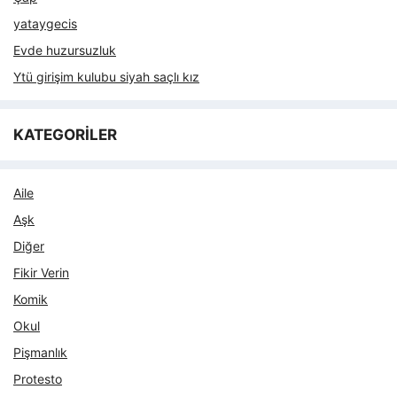
yataygecis
Evde huzursuzluk
Ytü girişim kulubu siyah saçlı kız
KATEGORİLER
Aile
Aşk
Diğer
Fikir Verin
Komik
Okul
Pişmanlık
Protesto