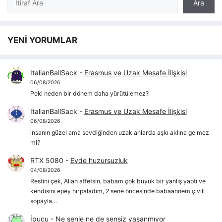
Ara
YENİ YORUMLAR
ItalianBallSack
-
Erasmus ve Uzak Mesafe İlişkisi
06/08/2026
Peki neden bir dönem daha yürütülemez?
ItalianBallSack
-
Erasmus ve Uzak Mesafe İlişkisi
06/08/2026
insanın güzel ama sevdiğinden uzak anlarda aşkı aklına gelmez
mi?
RTX 5080
-
Evde huzursuzluk
04/08/2026
Restini çek, Allah affetsin, babam çok büyük bir yanlış yaptı ve
kendisini epey hırpaladım, 2 sene öncesinde babaannem çivili
sopayla…
İpucu
-
Ne senle ne de sensiz yaşanmıyor