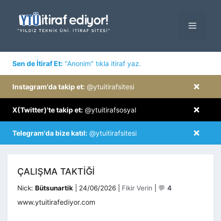
İçeriğe
atla
MENÜ
×
Sen de İtiraf Et:
"Anonim" tıkla itiraf yaz.
×
Instagram'da takip et:
@ytuitirafsitesi
×
X(Twitter)'te takip et:
@ytuitirafsosyal
×
Telegram'da bize katıl:
@ytuitirafsitesi
ÇALIŞMA TAKTIĞI
Kategoriler
Nick:
Bütsunartik
|
24/06/2026
|
Fikir Verin
|
💬
4
www.ytuitirafediyor.com