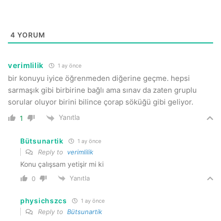
4
YORUM
verimlilik
1 ay önce
bir konuyu iyice öğrenmeden diğerine geçme. hepsi
sarmaşık gibi birbirine bağlı ama sınav da zaten gruplu
sorular oluyor birini bilince çorap söküğü gibi geliyor.
Yanıtla
1
Bütsunartik
1 ay önce
Reply to
verimlilik
Konu çalışsam yetişir mi ki
Yanıtla
0
physichszcs
1 ay önce
Reply to
Bütsunartik