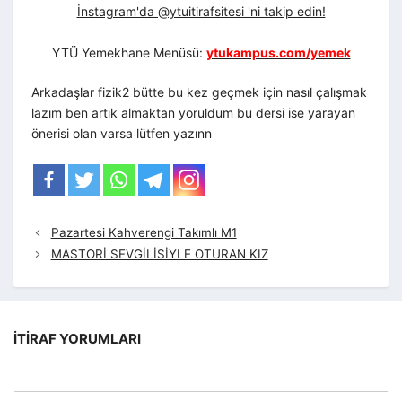
İnstagram'da @ytuitirafsitesi 'ni takip edin!
YTÜ Yemekhane Menüsü:
ytukampus.com/yemek
Arkadaşlar fizik2 bütte bu kez geçmek için nasıl çalışmak
lazım ben artık almaktan yoruldum bu dersi ise yarayan
önerisi olan varsa lütfen yazınn
Pazartesi Kahverengi Takımlı M1
MASTORİ SEVGİLİSİYLE OTURAN KIZ
İTIRAF YORUMLARI