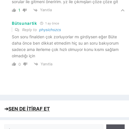
sorular ile gitmeni öneririm. yz ile çıkmışları çöze çöze git
Yanıtla
1
Bütsunartik
1 ay önce
Reply to
physichszcs
Son soru finalden çok zorluyorlar mı girdiysen eğer Büte
daha önce ben dikkat etmedim hiç su an soru bakıyorum
sadece ama ilerleme çok hızlı olmuyor konu kısmı sağlam
olmadığı için
Yanıtla
0
➔
SEN DE İTİRAF ET
Ara