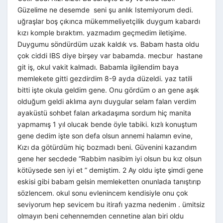
Güzelime ne desemde seni şu anlık Istemiyorum dedi.
uğraşlar boş çıkınca mükemmeliyetçilik duygum kabardı
kızı komple bıraktım. yazmadım geçmedim iletişime.
Duygumu söndürdüm uzak kaldık vs. Babam hasta oldu
çok ciddi IBS diye birşey var babamda. mecbur hastane
git iş, okul vakit kalmadı. Babamla ilgilendim baya
memlekete gitti gezdirdim 8-9 ayda düzeldi. yaz tatili
bitti işte okula geldim gene. Onu gördüm o an gene aşık
olduğum geldi aklıma aynı duygular selam falan verdim
ayaküstü sohbet falan arkadaşıma sordum hiç manita
yapmamış 1 yıl olucak bende öyle tabiki. kızlı konuştum
gene dedim işte son defa olsun annemi halamın evine,
Kızı da götürdüm hiç bozmadı beni. Güvenini kazandım
gene her secdede “Rabbim nasibim iyi olsun bu kız olsun
kötüysede sen iyi et ” demiştim. 2 Ay oldu işte şimdi gene
eskisi gibi babam gelsin memleketten onunlada tanıştırıp
sözlencem. okul sonu evlenincem kendisiyle onu çok
seviyorum hep sevicem bu itirafı yazma nedenim . ümitsiz
olmayın beni cehennemden cennetine alan biri oldu