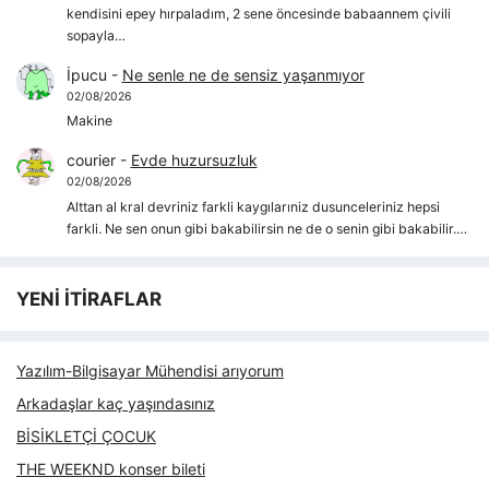
kendisini epey hırpaladım, 2 sene öncesinde babaannem çivili
sopayla…
İpucu
-
Ne senle ne de sensiz yaşanmıyor
02/08/2026
Makine
courier
-
Evde huzursuzluk
02/08/2026
Alttan al kral devriniz farkli kaygılarıniz dusunceleriniz hepsi
farkli. Ne sen onun gibi bakabilirsin ne de o senin gibi bakabilir.…
YENİ İTİRAFLAR
Yazılım-Bilgisayar Mühendisi arıyorum
Arkadaşlar kaç yaşındasınız
BİSİKLETÇİ ÇOCUK
THE WEEKND konser bileti