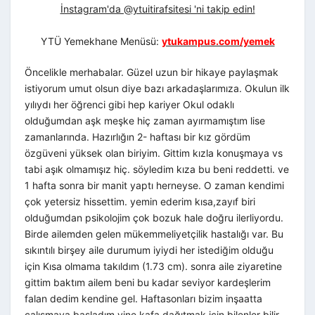
İnstagram'da @ytuitirafsitesi 'ni takip edin!
YTÜ Yemekhane Menüsü:
ytukampus.com/yemek
Öncelikle merhabalar. Güzel uzun bir hikaye paylaşmak
istiyorum umut olsun diye bazı arkadaşlarımıza. Okulun ilk
yılıydı her öğrenci gibi hep kariyer Okul odaklı
olduğumdan aşk meşke hiç zaman ayırmamıştım lise
zamanlarında. Hazırlığın 2- haftası bir kız gördüm
özgüveni yüksek olan biriyim. Gittim kızla konuşmaya vs
tabi aşık olmamışız hiç. söyledim kıza bu beni reddetti. ve
1 hafta sonra bir manit yaptı herneyse. O zaman kendimi
çok yetersiz hissettim. yemin ederim kısa,zayıf biri
olduğumdan psikolojim çok bozuk hale doğru ilerliyordu.
Birde ailemden gelen mükemmeliyetçilik hastalığı var. Bu
sıkıntılı birşey aile durumum iyiydi her istediğim olduğu
için Kısa olmama takıldım (1.73 cm). sonra aile ziyaretine
gittim baktım ailem beni bu kadar seviyor kardeşlerim
falan dedim kendine gel. Haftasonları bizim inşaatta
çalışmaya başladım yine kafa dağıtmak için bilenler bilir