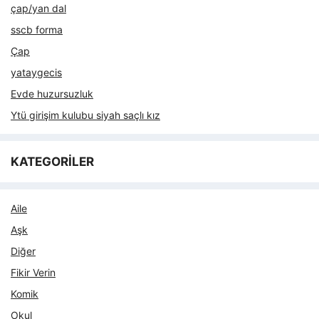
çap/yan dal
sscb forma
Çap
yataygecis
Evde huzursuzluk
Ytü girişim kulubu siyah saçlı kız
KATEGORİLER
Aile
Aşk
Diğer
Fikir Verin
Komik
Okul