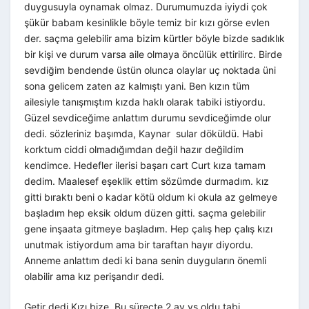
duygusuyla oynamak olmaz. Durumumuzda iyiydi çok
şükür babam kesinlikle böyle temiz bir kızı görse evlen
der. saçma gelebilir ama bizim kürtler böyle bizde sadıklık
bir kişi ve durum varsa aile olmaya öncülük ettirilirc. Birde
sevdiğim bendende üstün olunca olaylar uç noktada üni
sona gelicem zaten az kalmıştı yani. Ben kızın tüm
ailesiyle tanışmıştım kızda haklı olarak tabiki istiyordu.
Güzel sevdiceğime anlattım durumu sevdiceğimde olur
dedi. sözleriniz başımda, Kaynar sular döküldü. Habi
korktum ciddi olmadığımdan değil hazır değildim
kendimce. Hedefler ilerisi başarı cart Curt kıza tamam
dedim. Maalesef eşeklik ettim sözümde durmadım. kız
gitti bıraktı beni o kadar kötü oldum ki okula az gelmeye
başladım hep eksik oldum düzen gitti. saçma gelebilir
gene inşaata gitmeye başladım. Hep çalış hep çalış kızı
unutmak istiyordum ama bir taraftan hayır diyordu.
Anneme anlattım dedi ki bana senin duyguların önemli
olabilir ama kız perişandır dedi.
Getir dedi Kızı bize. Bu süreçte 2 ay vs oldu tabi.