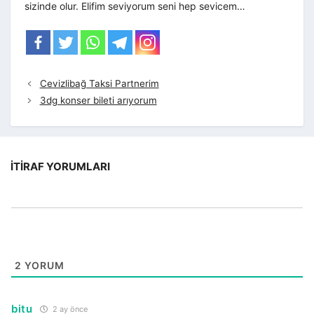
sizinde olur. Elifim seviyorum seni hep sevicem…
Cevizlibağ Taksi Partnerim
3dg konser bileti arıyorum
İTIRAF YORUMLARI
2
YORUM
bitu
2 ay önce