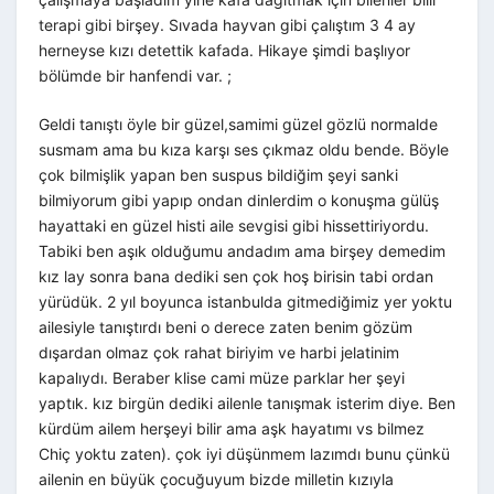
terapi gibi birşey. Sıvada hayvan gibi çalıştım 3 4 ay
herneyse kızı detettik kafada. Hikaye şimdi başlıyor
bölümde bir hanfendi var. ;
Geldi tanıştı öyle bir güzel,samimi güzel gözlü normalde
susmam ama bu kıza karşı ses çıkmaz oldu bende. Böyle
çok bilmişlik yapan ben suspus bildiğim şeyi sanki
bilmiyorum gibi yapıp ondan dinlerdim o konuşma gülüş
hayattaki en güzel histi aile sevgisi gibi hissettiriyordu.
Tabiki ben aşık olduğumu andadım ama birşey demedim
kız lay sonra bana dediki sen çok hoş birisin tabi ordan
yürüdük. 2 yıl boyunca istanbulda gitmediğimiz yer yoktu
ailesiyle tanıştırdı beni o derece zaten benim gözüm
dışardan olmaz çok rahat biriyim ve harbi jelatinim
kapalıydı. Beraber klise cami müze parklar her şeyi
yaptık. kız birgün dediki ailenle tanışmak isterim diye. Ben
kürdüm ailem herşeyi bilir ama aşk hayatımı vs bilmez
Chiç yoktu zaten). çok iyi düşünmem lazımdı bunu çünkü
ailenin en büyük çocuğuyum bizde milletin kızıyla