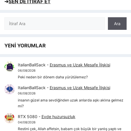
➔
SEN DE İTİRAF ET
Ara
Ara
YENİ YORUMLAR
ItalianBallSack
-
Erasmus ve Uzak Mesafe İlişkisi
06/08/2026
Peki neden bir dönem daha yürütülemez?
ItalianBallSack
-
Erasmus ve Uzak Mesafe İlişkisi
06/08/2026
insanın güzel ama sevdiğinden uzak anlarda aşkı aklına gelmez
mi?
RTX 5080
-
Evde huzursuzluk
04/08/2026
Restini çek, Allah affetsin, babam çok büyük bir yanlış yaptı ve