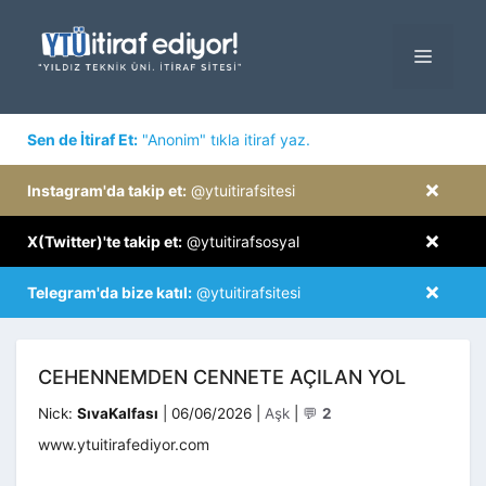
İçeriğe
atla
MENÜ
×
Sen de İtiraf Et:
"Anonim" tıkla itiraf yaz.
×
Instagram'da takip et:
@ytuitirafsitesi
×
X(Twitter)'te takip et:
@ytuitirafsosyal
×
Telegram'da bize katıl:
@ytuitirafsitesi
CEHENNEMDEN CENNETE AÇILAN YOL
Kategoriler
Nick:
SıvaKalfası
|
06/06/2026
|
Aşk
|
💬
2
www.ytuitirafediyor.com