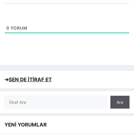
0
YORUM
➔
SEN DE İTİRAF ET
Ara
Ara
YENİ YORUMLAR