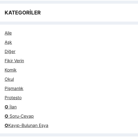
KATEGORİLER
Aile
Aşk
Diğer
Fikir Verin
Komik
Okul
Pişmanlık
Protesto
✪ İlan
✪ Soru-Cevap
✪Kayıp-Bulunan Eşya