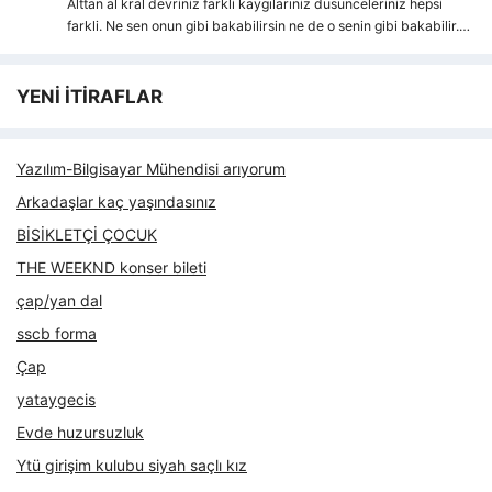
Alttan al kral devriniz farkli kaygılarıniz dusunceleriniz hepsi
farkli. Ne sen onun gibi bakabilirsin ne de o senin gibi bakabilir.…
YENİ İTİRAFLAR
Yazılım-Bilgisayar Mühendisi arıyorum
Arkadaşlar kaç yaşındasınız
BİSİKLETÇİ ÇOCUK
THE WEEKND konser bileti
çap/yan dal
sscb forma
Çap
yataygecis
Evde huzursuzluk
Ytü girişim kulubu siyah saçlı kız