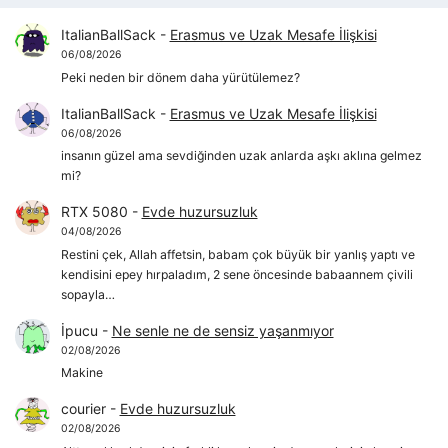
ItalianBallSack
-
Erasmus ve Uzak Mesafe İlişkisi
06/08/2026
Peki neden bir dönem daha yürütülemez?
ItalianBallSack
-
Erasmus ve Uzak Mesafe İlişkisi
06/08/2026
insanın güzel ama sevdiğinden uzak anlarda aşkı aklına gelmez
mi?
RTX 5080
-
Evde huzursuzluk
04/08/2026
Restini çek, Allah affetsin, babam çok büyük bir yanlış yaptı ve
kendisini epey hırpaladım, 2 sene öncesinde babaannem çivili
sopayla…
İpucu
-
Ne senle ne de sensiz yaşanmıyor
02/08/2026
Makine
courier
-
Evde huzursuzluk
02/08/2026