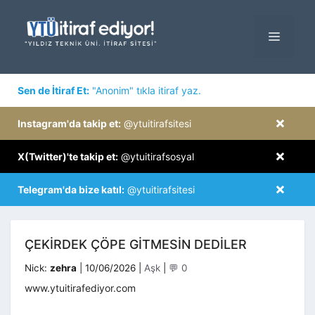
İçeriğe
atla
MENÜ
×
Sen de İtiraf Et:
"Anonim" tıkla itiraf yaz.
×
Instagram'da takip et:
@ytuitirafsitesi
×
X(Twitter)'te takip et:
@ytuitirafsosyal
×
Telegram'da bize katıl:
@ytuitirafsitesi
ÇEKIRDEK ÇÖPE GITMESIN DEDILER
Kategoriler
Nick:
zehra
|
10/06/2026
|
Aşk
|
💬 0
www.ytuitirafediyor.com