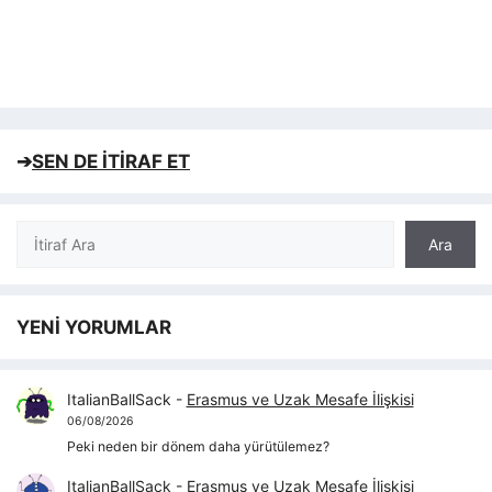
➔
SEN DE İTİRAF ET
Ara
Ara
YENİ YORUMLAR
ItalianBallSack
-
Erasmus ve Uzak Mesafe İlişkisi
06/08/2026
Peki neden bir dönem daha yürütülemez?
ItalianBallSack
-
Erasmus ve Uzak Mesafe İlişkisi