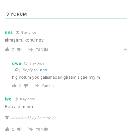
3
YORUM
nns
8 ay önce
almıştım. konu ney
Yanıtla
0
qwe
8 ay önce
Reply to
nns
hiç notum yok çalışmadan girsem sıçae mıyım
Yanıtla
0
leo
8 ay önce
Ben aldımmm
Last edited 8 ay önce by leo
Yanıtla
0