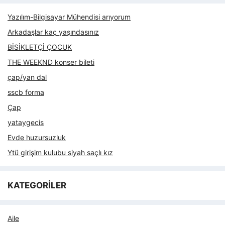
Yazılım-Bilgisayar Mühendisi arıyorum
Arkadaşlar kaç yaşındasınız
BİSİKLETÇİ ÇOCUK
THE WEEKND konser bileti
çap/yan dal
sscb forma
Çap
yataygecis
Evde huzursuzluk
Ytü girişim kulubu siyah saçlı kız
KATEGORİLER
Aile