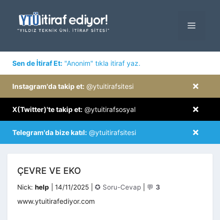
İçeriğe
atla
MENÜ
×
Sen de İtiraf Et:
"Anonim" tıkla itiraf yaz.
×
Instagram'da takip et:
@ytuitirafsitesi
×
X(Twitter)'te takip et:
@ytuitirafsosyal
×
Telegram'da bize katıl:
@ytuitirafsitesi
ÇEVRE VE EKO
Kategoriler
Nick:
help
|
14/11/2025
|
✪ Soru-Cevap
|
💬
3
www.ytuitirafediyor.com