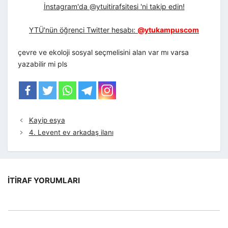
İnstagram'da @ytuitirafsitesi 'ni takip edin!
YTÜ'nün öğrenci Twitter hesabı:
@ytukampuscom
çevre ve ekoloji sosyal seçmelisini alan var mı varsa
yazabilir mi pls
Kayip esya
4. Levent ev arkadaş ilanı
İTIRAF YORUMLARI