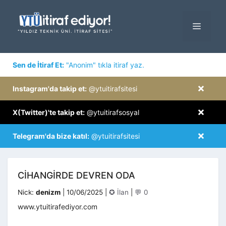
İçeriğe
atla
MENÜ
×
Sen de İtiraf Et:
"Anonim" tıkla itiraf yaz.
×
Instagram'da takip et:
@ytuitirafsitesi
×
X(Twitter)'te takip et:
@ytuitirafsosyal
×
Telegram'da bize katıl:
@ytuitirafsitesi
CİHANGİRDE DEVREN ODA
Kategoriler
Nick:
denizm
|
10/06/2025
|
✪ İlan
|
💬 0
www.ytuitirafediyor.com