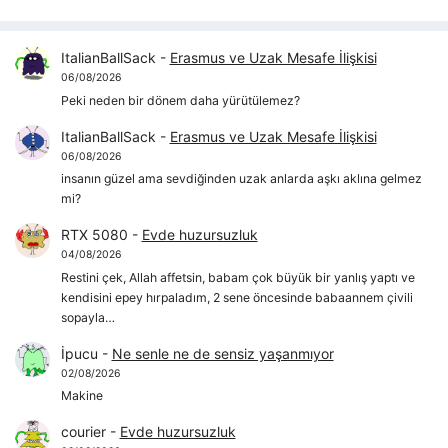
ItalianBallSack
-
Erasmus ve Uzak Mesafe İlişkisi
06/08/2026
Peki neden bir dönem daha yürütülemez?
ItalianBallSack
-
Erasmus ve Uzak Mesafe İlişkisi
06/08/2026
insanın güzel ama sevdiğinden uzak anlarda aşkı aklına gelmez
mi?
RTX 5080
-
Evde huzursuzluk
04/08/2026
Restini çek, Allah affetsin, babam çok büyük bir yanlış yaptı ve
kendisini epey hırpaladım, 2 sene öncesinde babaannem çivili
sopayla…
İpucu
-
Ne senle ne de sensiz yaşanmıyor
02/08/2026
Makine
courier
-
Evde huzursuzluk