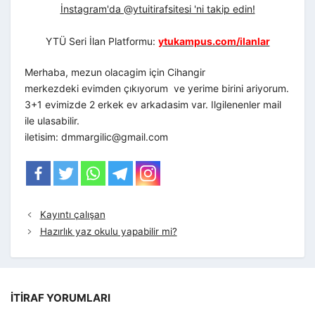
İnstagram'da @ytuitirafsitesi 'ni takip edin!
YTÜ Seri İlan Platformu:
ytukampus.com/ilanlar
Merhaba, mezun olacagim için Cihangir
merkezdeki evimden çıkıyorum ve yerime birini ariyorum.
3+1 evimizde 2 erkek ev arkadasim var. Ilgilenenler mail
ile ulasabilir.
iletisim:
dmmargilic@gmail.com
Kayıntı çalışan
Hazırlık yaz okulu yapabilir mi?
İTIRAF YORUMLARI