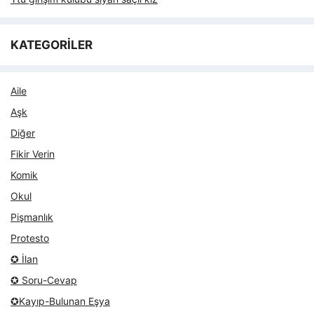
KATEGORİLER
Aile
Aşk
Diğer
Fikir Verin
Komik
Okul
Pişmanlık
Protesto
✪ İlan
✪ Soru-Cevap
✪Kayıp-Bulunan Eşya