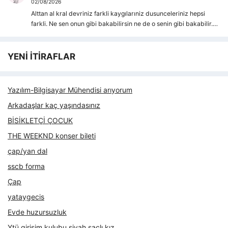
02/08/2026
Alttan al kral devriniz farkli kaygılarıniz dusunceleriniz hepsi
farkli. Ne sen onun gibi bakabilirsin ne de o senin gibi bakabilir.…
YENİ İTİRAFLAR
Yazılım-Bilgisayar Mühendisi arıyorum
Arkadaşlar kaç yaşındasınız
BİSİKLETÇİ ÇOCUK
THE WEEKND konser bileti
çap/yan dal
sscb forma
Çap
yataygecis
Evde huzursuzluk
Ytü girişim kulubu siyah saçlı kız