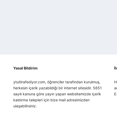
Yasal Bildirim
İ
ytuitirafediyor.com, öğrenciler tarafından kurulmuş,
H
herkesin içerik yazabildiği bir internet sitesidir. 5651
a
sayılı kanuna göre yayın yapan websitemizde içerik
E
kaldırma talepleri için bize mail adresimizden
ulaşabilirsiniz.