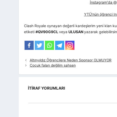
İnstagram'da @yt
YTÜ'nün öğrenci In
Clash Royale oynayan değerli kardeşlerim yeni klan kur
etiketi
#QV90G9CL
veya
ULUSAN
yazarak gelebilirsin
Altınyıldız Öğrencilere Neden Sponsor OLMUYOR
Çocuk falan değilim şahsen
İTIRAF YORUMLARI