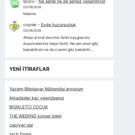
İpucu
-
Ne senle ne de sensiz yaşanmıyor
02/08/2026
Makine
courier
-
Evde huzursuzluk
02/08/2026
Alttan al kral devriniz farkli kaygılarıniz
dusunceleriniz hepsi farkli. Ne sen onun gibi
bakabilirsin ne de o senin gibi bakabilir.…
YENİ İTİRAFLAR
Yazılım-Bilgisayar Mühendisi arıyorum
Arkadaşlar kaç yaşındasınız
BİSİKLETÇİ ÇOCUK
THE WEEKND konser bileti
çap/yan dal
sscb forma