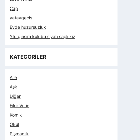
Çap
yataygecis
Evde huzursuzluk
Ytü girişim kulubu siyah saçlı kız
KATEGORİLER
Aile
Aşk
Diğer
Fikir Verin
Komik
Okul
Pişmanlık