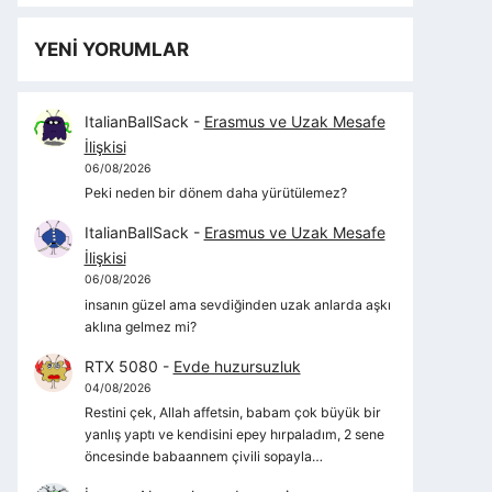
YENİ YORUMLAR
ItalianBallSack
-
Erasmus ve Uzak Mesafe
İlişkisi
06/08/2026
Peki neden bir dönem daha yürütülemez?
ItalianBallSack
-
Erasmus ve Uzak Mesafe
İlişkisi
06/08/2026
insanın güzel ama sevdiğinden uzak anlarda aşkı
aklına gelmez mi?
RTX 5080
-
Evde huzursuzluk
04/08/2026
Restini çek, Allah affetsin, babam çok büyük bir
yanlış yaptı ve kendisini epey hırpaladım, 2 sene
öncesinde babaannem çivili sopayla…