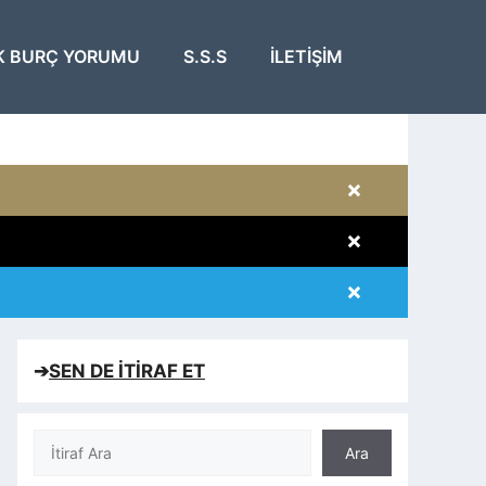
K BURÇ YORUMU
S.S.S
İLETIŞIM
×
×
×
×
➔
SEN DE İTİRAF ET
Ara
Ara