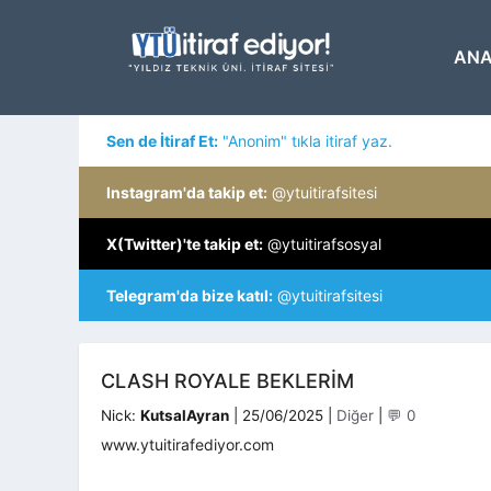
İçeriğe
atla
ANA
Sen de İtiraf Et:
"Anonim" tıkla itiraf yaz.
Instagram'da takip et:
@ytuitirafsitesi
X(Twitter)'te takip et:
@ytuitirafsosyal
Telegram'da bize katıl:
@ytuitirafsitesi
CLASH ROYALE BEKLERIM
Kategoriler
Nick:
KutsalAyran
|
25/06/2025
|
Diğer
|
💬 0
www.ytuitirafediyor.com