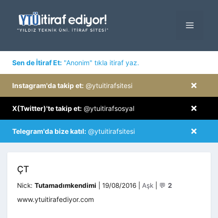
İçeriğe
atla
MENÜ
×
Sen de İtiraf Et:
"Anonim" tıkla itiraf yaz.
×
Instagram'da takip et:
@ytuitirafsitesi
×
X(Twitter)'te takip et:
@ytuitirafsosyal
×
Telegram'da bize katıl:
@ytuitirafsitesi
ÇT
Kategoriler
Nick:
Tutamadımkendimi
|
19/08/2016
|
Aşk
|
💬
2
www.ytuitirafediyor.com