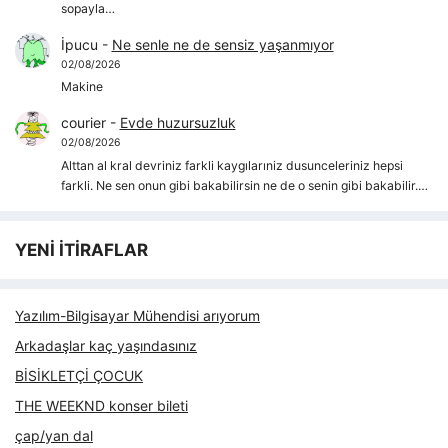
sopayla…
İpucu
-
Ne senle ne de sensiz yaşanmıyor
02/08/2026
Makine
courier
-
Evde huzursuzluk
02/08/2026
Alttan al kral devriniz farkli kaygılarıniz dusunceleriniz hepsi
farkli. Ne sen onun gibi bakabilirsin ne de o senin gibi bakabilir.…
YENİ İTİRAFLAR
Yazılım-Bilgisayar Mühendisi arıyorum
Arkadaşlar kaç yaşındasınız
BİSİKLETÇİ ÇOCUK
THE WEEKND konser bileti
çap/yan dal