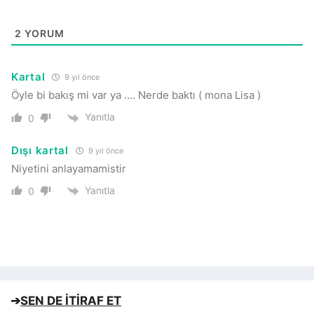
2
YORUM
Kartal
9 yıl önce
Öyle bi bakış mi var ya …. Nerde baktı ( mona Lisa )
Yanıtla
0
Dışı kartal
9 yıl önce
Niyetini anlayamamistir
Yanıtla
0
➔
SEN DE İTİRAF ET