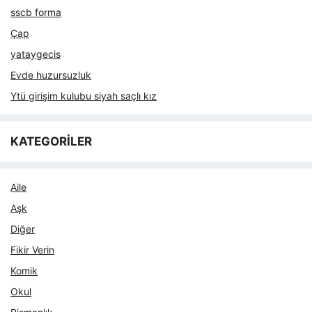
sscb forma
Çap
yataygecis
Evde huzursuzluk
Ytü girişim kulubu siyah saçlı kız
KATEGORİLER
Aile
Aşk
Diğer
Fikir Verin
Komik
Okul