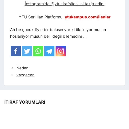
İnstagram'da @ytuitirafsitesi 'ni takip edin!
YTÜ Seri İlan Platformu:
ytukampus.com/ilanlar
Ah be çocuk öyle bir bakışın var ki tiksiniyor musun
hoslaniyor musun belli değil bilemedim …
Neden
vazgeçen
İTIRAF YORUMLARI