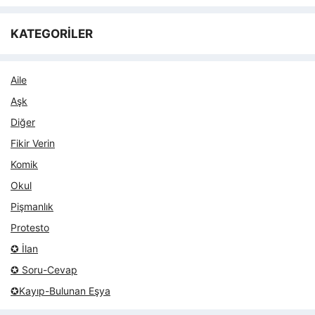
KATEGORİLER
Aile
Aşk
Diğer
Fikir Verin
Komik
Okul
Pişmanlık
Protesto
✪ İlan
✪ Soru-Cevap
✪Kayıp-Bulunan Eşya