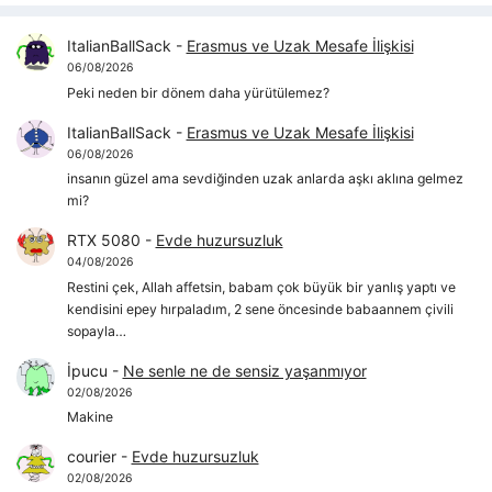
ItalianBallSack
-
Erasmus ve Uzak Mesafe İlişkisi
06/08/2026
Peki neden bir dönem daha yürütülemez?
ItalianBallSack
-
Erasmus ve Uzak Mesafe İlişkisi
06/08/2026
insanın güzel ama sevdiğinden uzak anlarda aşkı aklına gelmez
mi?
RTX 5080
-
Evde huzursuzluk
04/08/2026
Restini çek, Allah affetsin, babam çok büyük bir yanlış yaptı ve
kendisini epey hırpaladım, 2 sene öncesinde babaannem çivili
sopayla…
İpucu
-
Ne senle ne de sensiz yaşanmıyor
02/08/2026
Makine
courier
-
Evde huzursuzluk
02/08/2026