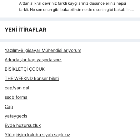
Alttan al kral devriniz farkli kaygılarıniz dusunceleriniz hepsi
farkli. Ne sen onun gibi bakabilirsin ne de o senin gibi bakabilir.…
YENİ İTİRAFLAR
Yazılım-Bilgisayar Mühendisi arıyorum
Arkadaşlar kaç yaşındasınız
BİSİKLETÇİ ÇOCUK
THE WEEKND konser bileti
çap/yan dal
sscb forma
Çap
yataygecis
Evde huzursuzluk
Ytü girişim kulubu siyah saçlı kız