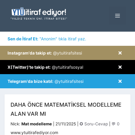
İçeriğe
atla
MENÜ
×
Sen de İtiraf Et:
"Anonim" tıkla itiraf yaz.
×
Instagram'da takip et:
@ytuitirafsitesi
×
X(Twitter)'te takip et:
@ytuitirafsosyal
×
Telegram'da bize katıl:
@ytuitirafsitesi
DAHA ÖNCE MATEMATİKSEL MODELLEME
ALAN VAR MI
Kategoriler
Nick:
Mat modelleme
|
21/11/2025
|
✪ Soru-Cevap
|
💬 0
www.ytuitirafediyor.com