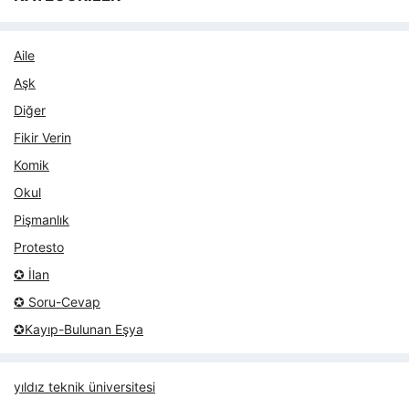
Aile
Aşk
Diğer
Fikir Verin
Komik
Okul
Pişmanlık
Protesto
✪ İlan
✪ Soru-Cevap
✪Kayıp-Bulunan Eşya
yıldız teknik üniversitesi