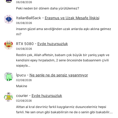
06/08/2026
Peki neden bir dönem daha yürütülemez?
ItalianBallSack
-
Erasmus ve Uzak Mesafe İlişkisi
06/08/2026
insanın güzel ama sevdiğinden uzak anlarda aşkı aklına gelmez
mi?
RTX 5080
-
Evde huzursuzluk
04/08/2026
Restini çek, Allah affetsin, babam çok büyük bir yanlış yaptı ve
kendisini epey hırpaladım, 2 sene öncesinde babaannem çivili
sopayla…
İpucu
-
Ne senle ne de sensiz yaşanmıyor
02/08/2026
Makine
courier
-
Evde huzursuzluk
02/08/2026
Alttan al kral devriniz farkli kaygılarıniz dusunceleriniz hepsi
farkli. Ne sen onun gibi bakabilirsin ne de o senin gibi bakabilir.…