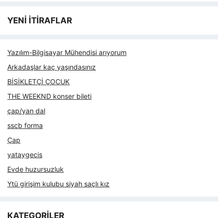
YENİ İTİRAFLAR
Yazılım-Bilgisayar Mühendisi arıyorum
Arkadaşlar kaç yaşındasınız
BİSİKLETÇİ ÇOCUK
THE WEEKND konser bileti
çap/yan dal
sscb forma
Çap
yataygecis
Evde huzursuzluk
Ytü girişim kulubu siyah saçlı kız
KATEGORİLER