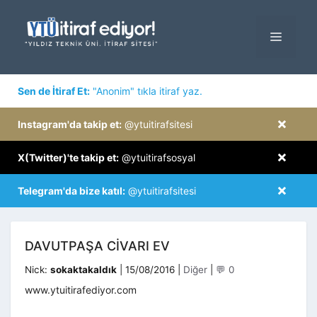
İçeriğe
atla
MENÜ
×
Sen de İtiraf Et:
"Anonim" tıkla itiraf yaz.
×
Instagram'da takip et:
@ytuitirafsitesi
×
X(Twitter)'te takip et:
@ytuitirafsosyal
×
Telegram'da bize katıl:
@ytuitirafsitesi
DAVUTPAŞA CIVARI EV
Kategoriler
Nick:
sokaktakaldık
|
15/08/2016
|
Diğer
|
💬 0
www.ytuitirafediyor.com