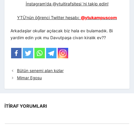
İnstagram'da @ytuitirafsitesi 'ni takip edin!
YTÜ'nün öğrenci Twitter hesabı:
@ytukampuscom
Arkadaşlar okullar açılacak biz hala ev bulamadık. Bi
yardim edin yok mu Davutpaşa civarı kiralık ev??
Bütün senemi alan kızlar
Mimar Egosu
İTIRAF YORUMLARI