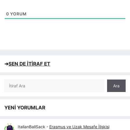
0
YORUM
➔
SEN DE İTİRAF ET
Ara
Ara
YENİ YORUMLAR
ItalianBallSack
-
Erasmus ve Uzak Mesafe İlişkisi