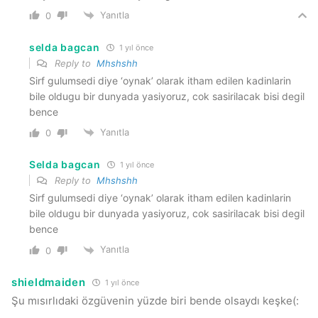
Yanıtla
0
selda bagcan
1 yıl önce
Reply to
Mhshshh
Sirf gulumsedi diye ‘oynak’ olarak itham edilen kadinlarin
bile oldugu bir dunyada yasiyoruz, cok sasirilacak bisi degil
bence
Yanıtla
0
Selda bagcan
1 yıl önce
Reply to
Mhshshh
Sirf gulumsedi diye ‘oynak’ olarak itham edilen kadinlarin
bile oldugu bir dunyada yasiyoruz, cok sasirilacak bisi degil
bence
Yanıtla
0
shieldmaiden
1 yıl önce
Şu mısırlıdaki özgüvenin yüzde biri bende olsaydı keşke(: