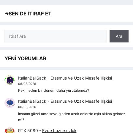
➔
SEN DE İTİRAF ET
Ara
Ara
YENİ YORUMLAR
ItalianBallSack
-
Erasmus ve Uzak Mesafe İlişkisi
06/08/2026
Peki neden bir dönem daha yürütülemez?
ItalianBallSack
-
Erasmus ve Uzak Mesafe İlişkisi
06/08/2026
insanın güzel ama sevdiğinden uzak anlarda aşkı aklına gelmez
mi?
RTX 5080
-
Evde huzursuzluk