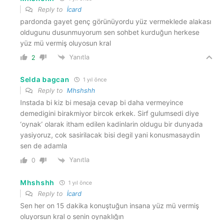
Reply to
İcard
pardonda gayet genç görünüyordu yüz vermeklede alakası
oldugunu dusunmuyorum sen sohbet kurduğun herkese
yüz mü vermiş oluyosun kral
Yanıtla
2
Selda bagcan
1 yıl önce
Reply to
Mhshshh
Instada bi kiz bi mesaja cevap bi daha vermeyince
demedigini birakmiyor bircok erkek. Sirf gulumsedi diye
‘oynak’ olarak itham edilen kadinlarin oldugu bir dunyada
yasiyoruz, cok sasirilacak bisi degil yani konusmasaydin
sen de adamla
Yanıtla
0
Mhshshh
1 yıl önce
Reply to
İcard
Sen her on 15 dakika konuştuğun insana yüz mü vermiş
oluyorsun kral o senin oynaklığın