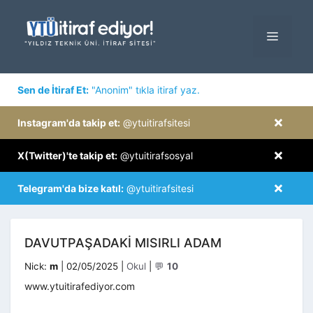
İçeriğe
atla
MENÜ
×
Sen de İtiraf Et:
"Anonim" tıkla itiraf yaz.
×
Instagram'da takip et:
@ytuitirafsitesi
×
X(Twitter)'te takip et:
@ytuitirafsosyal
×
Telegram'da bize katıl:
@ytuitirafsitesi
DAVUTPAŞADAKİ MISIRLI ADAM
Kategoriler
Nick:
m
|
02/05/2025
|
Okul
|
💬
10
www.ytuitirafediyor.com