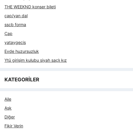
THE WEEKND konser bileti
çap/yan dal
sscb forma
Çap
yataygecis
Evde huzursuzluk
Ytü girişim kulubu siyah saçlı kız
KATEGORİLER
Aile
Aşk
Diğer
Fikir Verin