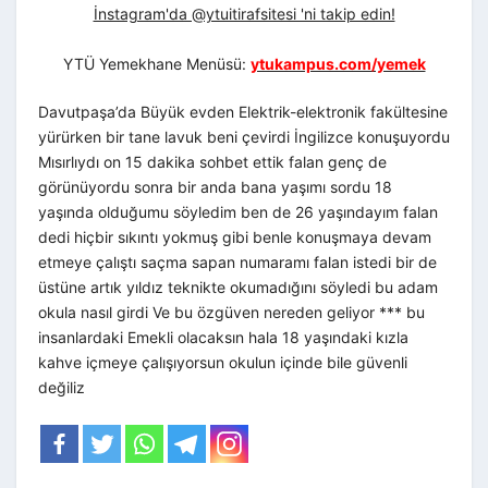
İnstagram'da @ytuitirafsitesi 'ni takip edin!
YTÜ Yemekhane Menüsü:
ytukampus.com/yemek
Davutpaşa’da Büyük evden Elektrik-elektronik fakültesine
yürürken bir tane lavuk beni çevirdi İngilizce konuşuyordu
Mısırlıydı on 15 dakika sohbet ettik falan genç de
görünüyordu sonra bir anda bana yaşımı sordu 18
yaşında olduğumu söyledim ben de 26 yaşındayım falan
dedi hiçbir sıkıntı yokmuş gibi benle konuşmaya devam
etmeye çalıştı saçma sapan numaramı falan istedi bir de
üstüne artık yıldız teknikte okumadığını söyledi bu adam
okula nasıl girdi Ve bu özgüven nereden geliyor *** bu
insanlardaki Emekli olacaksın hala 18 yaşındaki kızla
kahve içmeye çalışıyorsun okulun içinde bile güvenli
değiliz