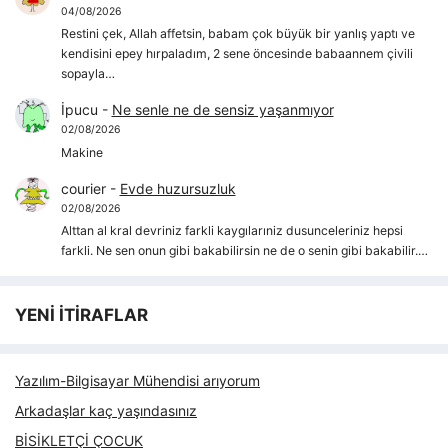
04/08/2026
Restini çek, Allah affetsin, babam çok büyük bir yanlış yaptı ve
kendisini epey hırpaladım, 2 sene öncesinde babaannem çivili
sopayla…
İpucu
-
Ne senle ne de sensiz yaşanmıyor
02/08/2026
Makine
courier
-
Evde huzursuzluk
02/08/2026
Alttan al kral devriniz farkli kaygılarıniz dusunceleriniz hepsi
farkli. Ne sen onun gibi bakabilirsin ne de o senin gibi bakabilir.…
YENİ İTİRAFLAR
Yazılım-Bilgisayar Mühendisi arıyorum
Arkadaşlar kaç yaşındasınız
BİSİKLETÇİ ÇOCUK