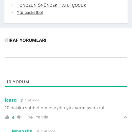
TONOZUN ÖNÜNDEKİ TATLI ÇOCUK
Ytü basketbol
İTIRAF YORUMLARI
10
YORUM
İcard
1 yıl önce
10 dakika sohbet etmeseydin yüz vermişsin kral
Yanıtla
4
Mhshshh
1 yıl önce