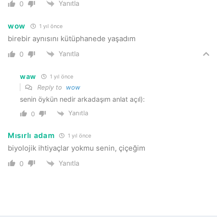
Yanıtla
0
wow
1 yıl önce
birebir aynısını kütüphanede yaşadım
Yanıtla
0
waw
1 yıl önce
Reply to
wow
senin öykün nedir arkadaşım anlat açıl):
Yanıtla
0
Mısırlı adam
1 yıl önce
biyolojik ihtiyaçlar yokmu senin, çiçeğim
Yanıtla
0