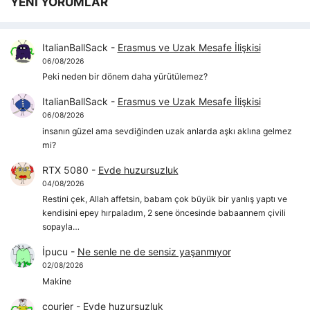
YENİ YORUMLAR
ItalianBallSack
-
Erasmus ve Uzak Mesafe İlişkisi
06/08/2026
Peki neden bir dönem daha yürütülemez?
ItalianBallSack
-
Erasmus ve Uzak Mesafe İlişkisi
06/08/2026
insanın güzel ama sevdiğinden uzak anlarda aşkı aklına gelmez
mi?
RTX 5080
-
Evde huzursuzluk
04/08/2026
Restini çek, Allah affetsin, babam çok büyük bir yanlış yaptı ve
kendisini epey hırpaladım, 2 sene öncesinde babaannem çivili
sopayla…
İpucu
-
Ne senle ne de sensiz yaşanmıyor
02/08/2026
Makine
courier
-
Evde huzursuzluk