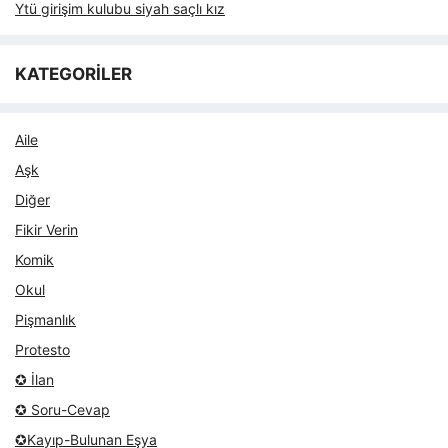
Ytü girişim kulubu siyah saçlı kız
KATEGORİLER
Aile
Aşk
Diğer
Fikir Verin
Komik
Okul
Pişmanlık
Protesto
✪ İlan
✪ Soru-Cevap
✪Kayıp-Bulunan Eşya