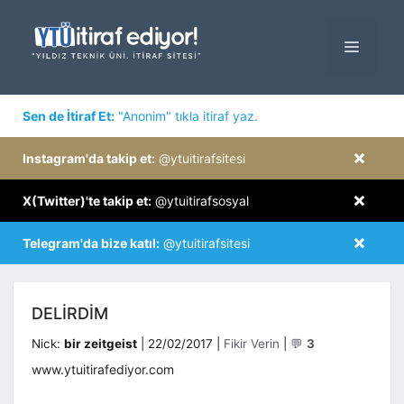
İçeriğe
atla
MENÜ
×
Sen de İtiraf Et:
"Anonim" tıkla itiraf yaz.
×
Instagram'da takip et:
@ytuitirafsitesi
×
X(Twitter)'te takip et:
@ytuitirafsosyal
×
Telegram'da bize katıl:
@ytuitirafsitesi
DELIRDIM
Kategoriler
Nick:
bir zeitgeist
|
22/02/2017
|
Fikir Verin
|
💬
3
www.ytuitirafediyor.com