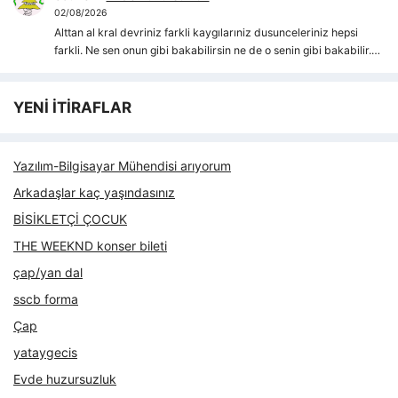
02/08/2026
Alttan al kral devriniz farkli kaygılarıniz dusunceleriniz hepsi
farkli. Ne sen onun gibi bakabilirsin ne de o senin gibi bakabilir.…
YENİ İTİRAFLAR
Yazılım-Bilgisayar Mühendisi arıyorum
Arkadaşlar kaç yaşındasınız
BİSİKLETÇİ ÇOCUK
THE WEEKND konser bileti
çap/yan dal
sscb forma
Çap
yataygecis
Evde huzursuzluk