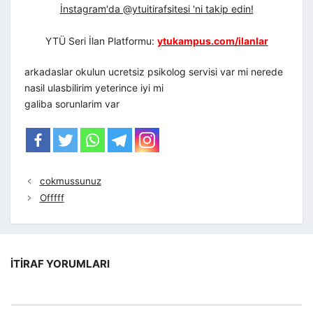
İnstagram'da @ytuitirafsitesi 'ni takip edin!
YTÜ Seri İlan Platformu:
ytukampus.com/ilanlar
arkadaslar okulun ucretsiz psikolog servisi var mi nerede
nasil ulasbilirim yeterince iyi mi
galiba sorunlarim var
cokmussunuz
Offfff
İTIRAF YORUMLARI