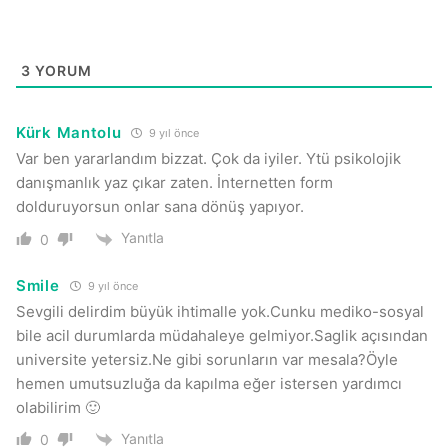
3
YORUM
Kürk Mantolu
9 yıl önce
Var ben yararlandım bizzat. Çok da iyiler. Ytü psikolojik
danışmanlık yaz çıkar zaten. İnternetten form
dolduruyorsun onlar sana dönüş yapıyor.
Yanıtla
0
Smile
9 yıl önce
Sevgili delirdim büyük ihtimalle yok.Cunku mediko-sosyal
bile acil durumlarda müdahaleye gelmiyor.Saglik açısından
universite yetersiz.Ne gibi sorunların var mesala?Öyle
hemen umutsuzluğa da kapılma eğer istersen yardımcı
olabilirim 🙂
Yanıtla
0