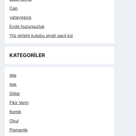
Çap
yataygecis
Evde huzursuzluk
Ytü girişim kulubu siyah saçlı kız
KATEGORİLER
Aile
Aşk
Diğer
Fikir Verin
Komik
Okul
Pişmanlık