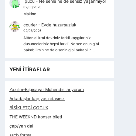
İpucu
-
Ne senle ne de sensiz yaşanmıyor
02/08/2026
Makine
courier
-
Evde huzursuzluk
02/08/2026
Alttan al kral devriniz farkli kaygılarıniz
dusunceleriniz hepsi farkli. Ne sen onun gibi
bakabilirsin ne de o senin gibi bakabilir.…
YENİ İTİRAFLAR
Yazılım-Bilgisayar Mühendisi arıyorum
Arkadaşlar kaç yaşındasınız
BİSİKLETÇİ ÇOCUK
THE WEEKND konser bileti
çap/yan dal
sscb forma