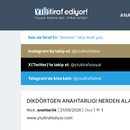
İçeriğe
atla
ANA
Sen de İtiraf Et:
"Anonim" tıkla itiraf yaz.
Instagram'da takip et:
@ytuitirafsitesi
X(Twitter)'te takip et:
@ytuitirafsosyal
Telegram'da bize katıl:
@ytuitirafsitesi
DIKDÖRTGEN ANAHTARLIGI NERDEN ALA
Kategoriler
Nick:
anahtarlik
|
21/05/2026
|
Okul
|
💬
1
www.ytuitirafediyor.com