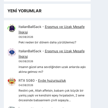
YENİ YORUMLAR
ItalianBallSack
-
Erasmus ve Uzak Mesafe
İlişkisi
06/08/2026
Peki neden bir dönem daha yürütülemez?
ItalianBallSack
-
Erasmus ve Uzak Mesafe
İlişkisi
06/08/2026
insanın güzel ama sevdiğinden uzak anlarda aşkı
aklına gelmez mi?
RTX 5080
-
Evde huzursuzluk
04/08/2026
Restini çek, Allah affetsin, babam çok büyük bir
yanlış yaptı ve kendisini epey hırpaladım, 2 sene
öncesinde babaannem çivili sopayla…