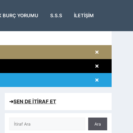
K BURÇ YORUMU
S.S.S
İLETIŞIM
×
×
×
×
➔
SEN DE İTİRAF ET
Ara
Ara