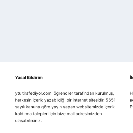
Yasal Bildirim
İ
ytuitirafediyor.com, öğrenciler tarafından kurulmuş,
H
herkesin içerik yazabildiği bir internet sitesidir. 5651
a
sayılı kanuna göre yayın yapan websitemizde içerik
E
kaldırma talepleri için bize mail adresimizden
ulaşabilirsiniz.