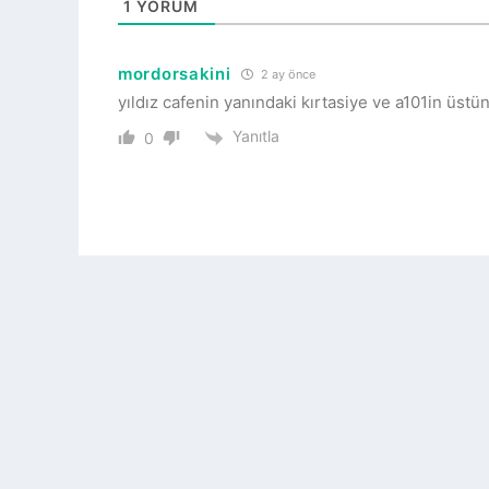
1
YORUM
mordorsakini
2 ay önce
yıldız cafenin yanındaki kırtasiye ve a101in üstü
Yanıtla
0