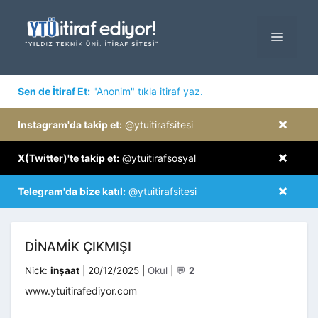
İçeriğe
atla
MENÜ
×
Sen de İtiraf Et:
"Anonim" tıkla itiraf yaz.
×
Instagram'da takip et:
@ytuitirafsitesi
×
X(Twitter)'te takip et:
@ytuitirafsosyal
×
Telegram'da bize katıl:
@ytuitirafsitesi
DINAMIK ÇIKMIŞI
Kategoriler
Nick:
inşaat
|
20/12/2025
|
Okul
|
💬
2
www.ytuitirafediyor.com