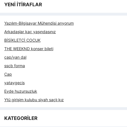
YENİ İTİRAFLAR
Yazılım-Bilgisayar Mühendisi arıyorum
Arkadaşlar kaç yaşındasınız
BİSİKLETÇİ ÇOCUK
THE WEEKND konser bileti
çap/yan dal
sscb forma
Çap
yataygecis
Evde huzursuzluk
Ytü girişim kulubu siyah saçlı kız
KATEGORİLER