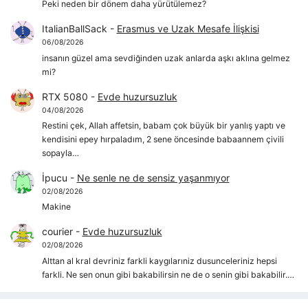
Peki neden bir dönem daha yürütülemez?
ItalianBallSack
-
Erasmus ve Uzak Mesafe İlişkisi
06/08/2026
insanın güzel ama sevdiğinden uzak anlarda aşkı aklına gelmez
mi?
RTX 5080
-
Evde huzursuzluk
04/08/2026
Restini çek, Allah affetsin, babam çok büyük bir yanlış yaptı ve
kendisini epey hırpaladım, 2 sene öncesinde babaannem çivili
sopayla…
İpucu
-
Ne senle ne de sensiz yaşanmıyor
02/08/2026
Makine
courier
-
Evde huzursuzluk
02/08/2026
Alttan al kral devriniz farkli kaygılarıniz dusunceleriniz hepsi
farkli. Ne sen onun gibi bakabilirsin ne de o senin gibi bakabilir.…