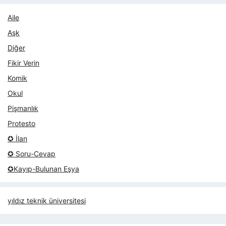
Aile
Aşk
Diğer
Fikir Verin
Komik
Okul
Pişmanlık
Protesto
✪ İlan
✪ Soru-Cevap
✪Kayıp-Bulunan Eşya
yıldız teknik üniversitesi