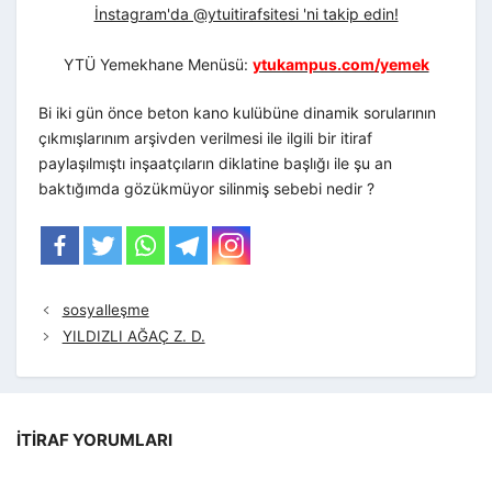
İnstagram'da @ytuitirafsitesi 'ni takip edin!
YTÜ Yemekhane Menüsü:
ytukampus.com/yemek
Bi iki gün önce beton kano kulübüne dinamik sorularının
çıkmışlarınım arşivden verilmesi ile ilgili bir itiraf
paylaşılmıştı inşaatçıların diklatine başlığı ile şu an
baktığımda gözükmüyor silinmiş sebebi nedir ?
sosyalleşme
YILDIZLI AĞAÇ Z. D.
İTIRAF YORUMLARI