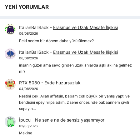
YENİ YORUMLAR
ItalianBallSack
-
Erasmus ve Uzak Mesafe İlişkisi
06/08/2026
Peki neden bir dönem daha yürütülemez?
ItalianBallSack
-
Erasmus ve Uzak Mesafe İlişkisi
06/08/2026
insanın güzel ama sevdiğinden uzak anlarda aşkı aklına gelmez
mi?
RTX 5080
-
Evde huzursuzluk
04/08/2026
Restini çek, Allah affetsin, babam çok büyük bir yanlış yaptı ve
kendisini epey hırpaladım, 2 sene öncesinde babaannem çivili
sopayla…
İpucu
-
Ne senle ne de sensiz yaşanmıyor
02/08/2026
Makine