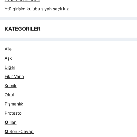
Ytü girişim kulubu siyah saçlı kız
KATEGORİLER
Aile
Aşk
Diğer
Fikir Verin
Komik
Okul
Pişmanlık
Protesto
✪ İlan
✪ Soru-Cevap