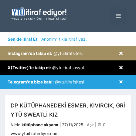
İçeriğe
atla
MENÜ
×
Sen de İtiraf Et:
"Anonim" tıkla itiraf yaz.
×
Instagram'da takip et:
@ytuitirafsitesi
×
X(Twitter)'te takip et:
@ytuitirafsosyal
×
Telegram'da bize katıl:
@ytuitirafsitesi
DP KÜTÜPHANEDEKI ESMER, KIVIRCIK, GRI
YTÜ SWEATLI KIZ
Kategoriler
Nick:
kütüphane akşamı
|
27/11/2025
|
Aşk
|
💬 0
www.ytuitirafediyor.com