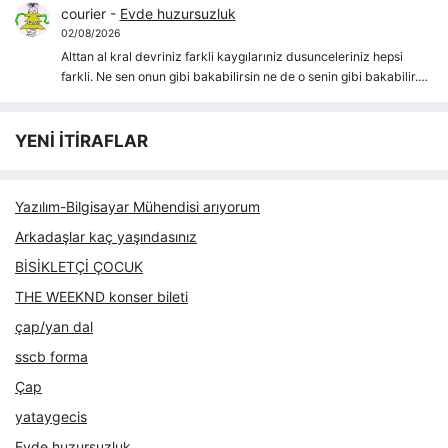
courier
-
Evde huzursuzluk
02/08/2026
Alttan al kral devriniz farkli kaygılarıniz dusunceleriniz hepsi
farkli. Ne sen onun gibi bakabilirsin ne de o senin gibi bakabilir.…
YENİ İTİRAFLAR
Yazılım-Bilgisayar Mühendisi arıyorum
Arkadaşlar kaç yaşındasınız
BİSİKLETÇİ ÇOCUK
THE WEEKND konser bileti
çap/yan dal
sscb forma
Çap
yataygecis
Evde huzursuzluk