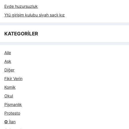
Evde huzursuzluk
Ytü girişim kulubu siyah saçlı kız
KATEGORİLER
Aile
Aşk
Diğer
Fikir Verin
Komik
Okul
Pişmanlık
Protesto
✪ İlan