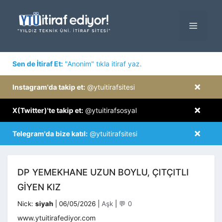
İçeriğe
atla
MENÜ
×
Sen de İtiraf Et:
"Anonim" tıkla itiraf yaz.
×
Instagram'da takip et:
@ytuitirafsitesi
×
X(Twitter)'te takip et:
@ytuitirafsosyal
×
Telegram'da bize katıl:
@ytuitirafsitesi
DP YEMEKHANE UZUN BOYLU, ÇITÇITLI
GIYEN KIZ
Kategoriler
Nick:
siyah
|
06/05/2026
|
Aşk
|
💬 0
www.ytuitirafediyor.com