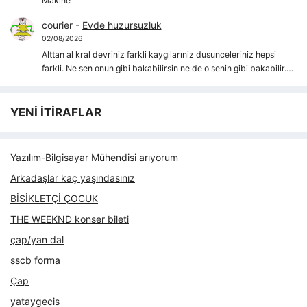
Makine
courier
-
Evde huzursuzluk
02/08/2026
Alttan al kral devriniz farkli kaygılarıniz dusunceleriniz hepsi
farkli. Ne sen onun gibi bakabilirsin ne de o senin gibi bakabilir.…
YENİ İTİRAFLAR
Yazılım-Bilgisayar Mühendisi arıyorum
Arkadaşlar kaç yaşındasınız
BİSİKLETÇİ ÇOCUK
THE WEEKND konser bileti
çap/yan dal
sscb forma
Çap
yataygecis