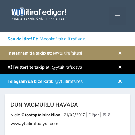
İçeriğe
atla
MENÜ
×
Sen de İtiraf Et:
"Anonim" tıkla itiraf yaz.
×
Instagram'da takip et:
@ytuitirafsitesi
×
X(Twitter)'te takip et:
@ytuitirafsosyal
×
Telegram'da bize katıl:
@ytuitirafsitesi
DUN YAGMURLU HAVADA
Kategoriler
Nick:
Otostopta birakilan
|
21/02/2017
|
Diğer
|
💬
2
www.ytuitirafediyor.com