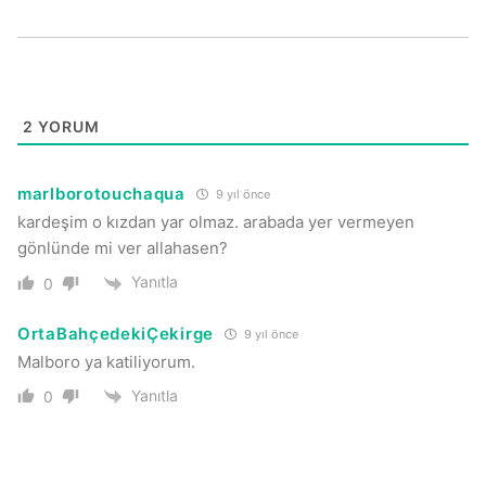
2
YORUM
marlborotouchaqua
9 yıl önce
kardeşim o kızdan yar olmaz. arabada yer vermeyen
gönlünde mi ver allahasen?
Yanıtla
0
OrtaBahçedekiÇekirge
9 yıl önce
Malboro ya katiliyorum.
Yanıtla
0