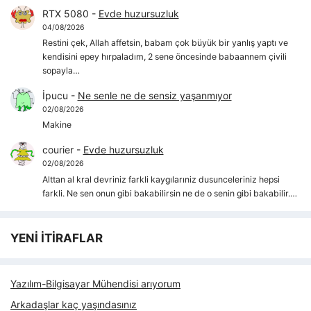
RTX 5080
-
Evde huzursuzluk
04/08/2026
Restini çek, Allah affetsin, babam çok büyük bir yanlış yaptı ve
kendisini epey hırpaladım, 2 sene öncesinde babaannem çivili
sopayla…
İpucu
-
Ne senle ne de sensiz yaşanmıyor
02/08/2026
Makine
courier
-
Evde huzursuzluk
02/08/2026
Alttan al kral devriniz farkli kaygılarıniz dusunceleriniz hepsi
farkli. Ne sen onun gibi bakabilirsin ne de o senin gibi bakabilir.…
YENİ İTİRAFLAR
Yazılım-Bilgisayar Mühendisi arıyorum
Arkadaşlar kaç yaşındasınız