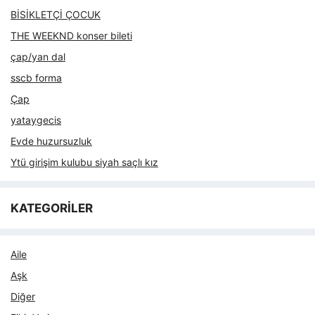
BİSİKLETÇİ ÇOCUK
THE WEEKND konser bileti
çap/yan dal
sscb forma
Çap
yataygecis
Evde huzursuzluk
Ytü girişim kulubu siyah saçlı kız
KATEGORİLER
Aile
Aşk
Diğer