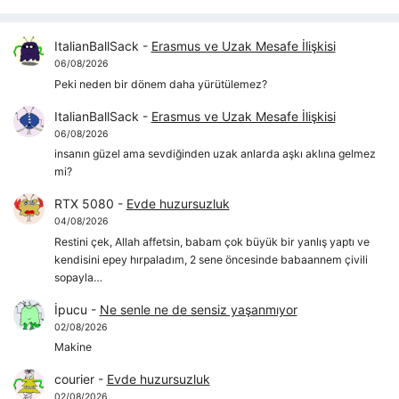
ItalianBallSack
-
Erasmus ve Uzak Mesafe İlişkisi
06/08/2026
Peki neden bir dönem daha yürütülemez?
ItalianBallSack
-
Erasmus ve Uzak Mesafe İlişkisi
06/08/2026
insanın güzel ama sevdiğinden uzak anlarda aşkı aklına gelmez
mi?
RTX 5080
-
Evde huzursuzluk
04/08/2026
Restini çek, Allah affetsin, babam çok büyük bir yanlış yaptı ve
kendisini epey hırpaladım, 2 sene öncesinde babaannem çivili
sopayla…
İpucu
-
Ne senle ne de sensiz yaşanmıyor
02/08/2026
Makine
courier
-
Evde huzursuzluk
02/08/2026