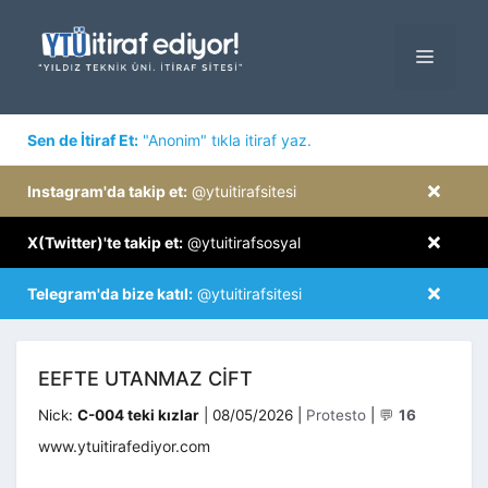
İçeriğe
atla
MENÜ
×
Sen de İtiraf Et:
"Anonim" tıkla itiraf yaz.
×
Instagram'da takip et:
@ytuitirafsitesi
×
X(Twitter)'te takip et:
@ytuitirafsosyal
×
Telegram'da bize katıl:
@ytuitirafsitesi
EEFTE UTANMAZ CIFT
Kategoriler
Nick:
C-004 teki kızlar
|
08/05/2026
|
Protesto
|
💬
16
www.ytuitirafediyor.com