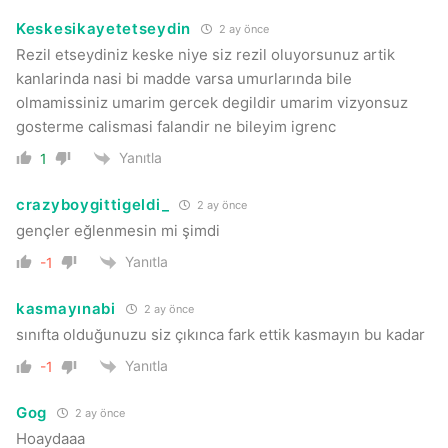
Keskesikayetetseydin
2 ay önce
Rezil etseydiniz keske niye siz rezil oluyorsunuz artik
kanlarinda nasi bi madde varsa umurlarında bile
olmamissiniz umarim gercek degildir umarim vizyonsuz
gosterme calismasi falandir ne bileyim igrenc
Yanıtla
1
crazyboygittigeldi_
2 ay önce
gençler eğlenmesin mi şimdi
Yanıtla
-1
kasmayınabi
2 ay önce
sınıfta olduğunuzu siz çıkınca fark ettik kasmayın bu kadar
Yanıtla
-1
Gog
2 ay önce
Hoaydaaa