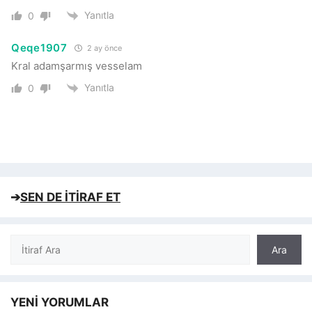
Yanıtla
0
Qeqe1907
2 ay önce
Kral adamşarmış vesselam
Yanıtla
0
➔
SEN DE İTİRAF ET
Ara
Ara
YENİ YORUMLAR