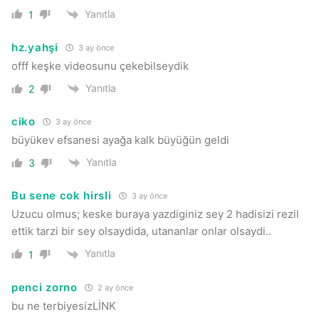
Yanıtla
1
hz.yahşi
3 ay önce
offf keşke videosunu çekebilseydik
Yanıtla
2
ciko
3 ay önce
büyükev efsanesi ayağa kalk büyüğün geldi
Yanıtla
3
Bu sene cok hirsli
3 ay önce
Uzucu olmus; keske buraya yazdiginiz sey 2 hadisizi rezil
ettik tarzi bir sey olsaydida, utananlar onlar olsaydi..
Yanıtla
1
penci zorno
2 ay önce
bu ne terbiyesizLİNK