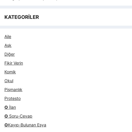
KATEGORİLER
Aile
Aşk
Diğer
Fikir Verin
Komik
Okul
Pişmanlık
Protesto
✪ İlan
✪ Soru-Cevap
✪Kayıp-Bulunan Eşya