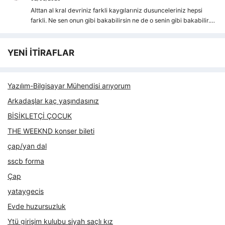
Alttan al kral devriniz farkli kaygılarıniz dusunceleriniz hepsi
farkli. Ne sen onun gibi bakabilirsin ne de o senin gibi bakabilir.…
YENİ İTİRAFLAR
Yazılım-Bilgisayar Mühendisi arıyorum
Arkadaşlar kaç yaşındasınız
BİSİKLETÇİ ÇOCUK
THE WEEKND konser bileti
çap/yan dal
sscb forma
Çap
yataygecis
Evde huzursuzluk
Ytü girişim kulubu siyah saçlı kız