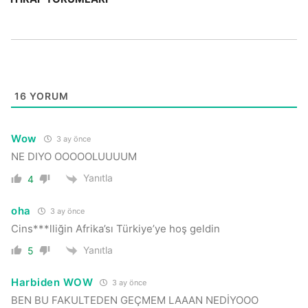
16
YORUM
Wow
3 ay önce
NE DIYO OOOOOLUUUUM
Yanıtla
4
oha
3 ay önce
Cins***lliğin Afrika’sı Türkiye’ye hoş geldin
Yanıtla
5
Harbiden WOW
3 ay önce
BEN BU FAKULTEDEN GEÇMEM LAAAN NEDİYOOO