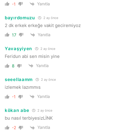
Yanıtla
-1
bayırdomuzu
2 ay önce
2 dk erkek erkeğe vakit geciremiyoz
Yanıtla
17
Yavaşyiyen
2 ay önce
Feridun abi sen misin yine
Yanıtla
8
seeellaamm
2 ay önce
izlemek lazımmıs
Yanıtla
-1
kökan abe
2 ay önce
bu nasıl terbiyesizLİNK
Yanıtla
-2