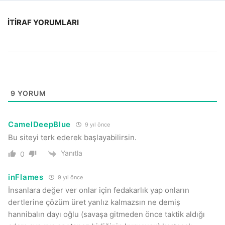
İTIRAF YORUMLARI
9
YORUM
CamelDeepBlue
9 yıl önce
Bu siteyi terk ederek başlayabilirsin.
Yanıtla
0
inFlames
9 yıl önce
İnsanlara değer ver onlar için fedakarlık yap onların
dertlerine çözüm üret yanlız kalmazsın ne demiș
hannibalın dayı oğlu (savaşa gitmeden önce taktik aldığı