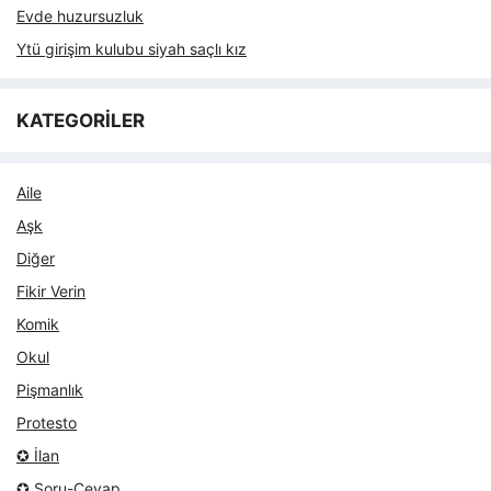
Evde huzursuzluk
Ytü girişim kulubu siyah saçlı kız
KATEGORİLER
Aile
Aşk
Diğer
Fikir Verin
Komik
Okul
Pişmanlık
Protesto
✪ İlan
✪ Soru-Cevap