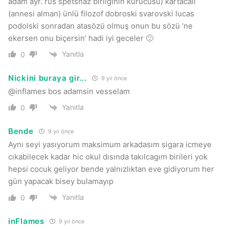
adam ayr. rus spetsnaz birliğinin kurucusu) kartacalı
(annesi alman) ünlü filozof dobroski svarovski lucas
podolski sonradan atasözü olmuş onun bu sözü ‘ne
ekersen onu biçersin’ hadi iyi geceler 🙂
Yanıtla
0
Nickini buraya gir...
9 yıl önce
@inflames bos adamsin vesselam
Yanıtla
0
Bende
9 yıl önce
Aynı seyi yasıyorum maksimum arkadasım sigara icmeye
cıkabilecek kadar hic okul dısında takılcagım birileri yok
hepsi cocuk geliyor bende yalnızlıktan eve gidiyorum her
gün yapacak bisey bulamayıp
Yanıtla
0
inFlames
9 yıl önce