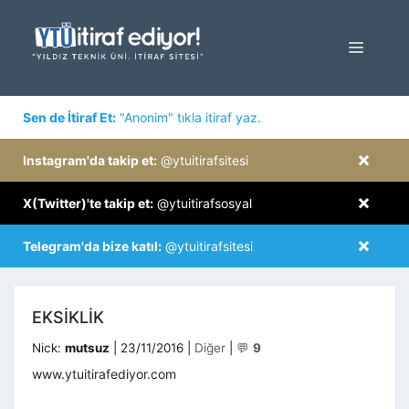
İçeriğe
atla
MENÜ
×
Sen de İtiraf Et:
"Anonim" tıkla itiraf yaz.
×
Instagram'da takip et:
@ytuitirafsitesi
×
X(Twitter)'te takip et:
@ytuitirafsosyal
×
Telegram'da bize katıl:
@ytuitirafsitesi
EKSIKLIK
Kategoriler
Nick:
mutsuz
|
23/11/2016
|
Diğer
|
💬
9
www.ytuitirafediyor.com