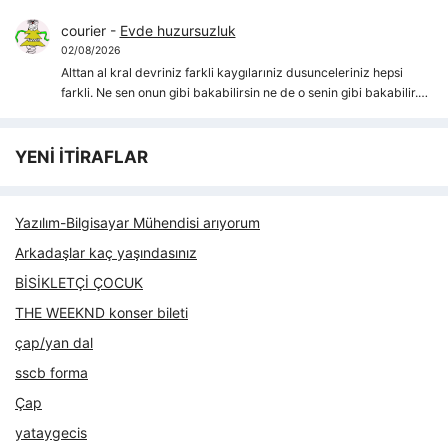
courier
-
Evde huzursuzluk
02/08/2026
Alttan al kral devriniz farkli kaygılarıniz dusunceleriniz hepsi
farkli. Ne sen onun gibi bakabilirsin ne de o senin gibi bakabilir.…
YENİ İTİRAFLAR
Yazılım-Bilgisayar Mühendisi arıyorum
Arkadaşlar kaç yaşındasınız
BİSİKLETÇİ ÇOCUK
THE WEEKND konser bileti
çap/yan dal
sscb forma
Çap
yataygecis