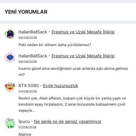
YENİ YORUMLAR
ItalianBallSack
-
Erasmus ve Uzak Mesafe İlişkisi
06/08/2026
Peki neden bir dönem daha yürütülemez?
ItalianBallSack
-
Erasmus ve Uzak Mesafe İlişkisi
06/08/2026
insanın güzel ama sevdiğinden uzak anlarda aşkı aklına gelmez
mi?
RTX 5080
-
Evde huzursuzluk
04/08/2026
Restini çek, Allah affetsin, babam çok büyük bir yanlış yaptı ve
kendisini epey hırpaladım, 2 sene öncesinde babaannem çivili
sopayla…
İpucu
-
Ne senle ne de sensiz yaşanmıyor
02/08/2026
Makine