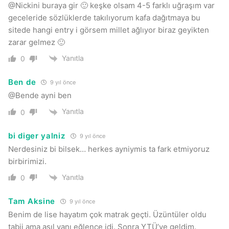
@Nickini buraya gir 🙂 keşke olsam 4-5 farklı uğraşım var
geceleride sözlüklerde takılıyorum kafa dağıtmaya bu
sitede hangi entry i görsem millet ağlıyor biraz geyikten
zarar gelmez 🙂
Yanıtla
0
Ben de
9 yıl önce
@Bende ayni ben
Yanıtla
0
bi diger yalniz
9 yıl önce
Nerdesiniz bi bilsek… herkes ayniymis ta fark etmiyoruz
birbirimizi.
Yanıtla
0
Tam Aksine
9 yıl önce
Benim de lise hayatım çok matrak geçti. Üzüntüler oldu
tabii ama asıl yanı eğlence idi. Sonra YTÜ’ye geldim.