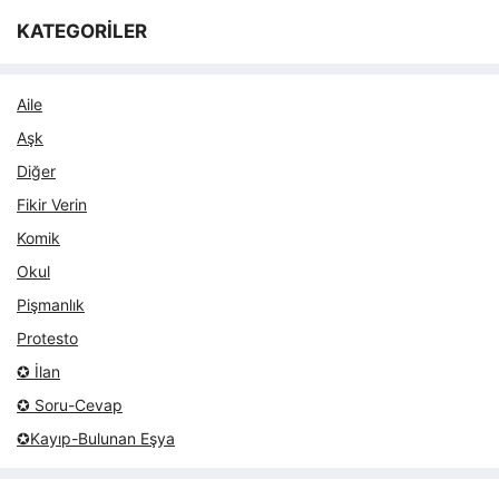
KATEGORİLER
Aile
Aşk
Diğer
Fikir Verin
Komik
Okul
Pişmanlık
Protesto
✪ İlan
✪ Soru-Cevap
✪Kayıp-Bulunan Eşya