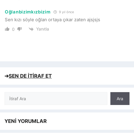
Oğlanbizimkızbizim
9 yıl önce
Sen kızı söyle oğlan ortaya çıkar zaten ajsjsjs
Yanıtla
0
➔
SEN DE İTİRAF ET
Ara
Ara
YENİ YORUMLAR