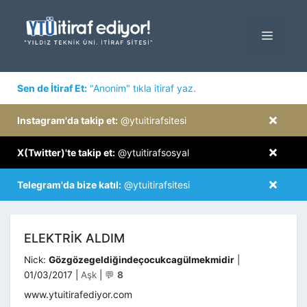
İçeriğe
atla
MENÜ
×
Sen de İtiraf Et:
"Anonim" tıkla itiraf yaz.
×
Instagram'da takip et:
@ytuitirafsitesi
×
X(Twitter)'te takip et:
@ytuitirafsosyal
×
Telegram'da bize katıl:
@ytuitirafsitesi
ELEKTRIK ALDIM
Nick:
Gözgözegeldiğindeçocukcagülmekmidir
|
Kategoriler
01/03/2017
|
Aşk
|
💬
8
www.ytuitirafediyor.com