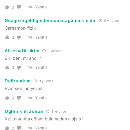
Yanıtla
0
Gözgözegeldiğindecocukcagülmekmidir
9 yıl önce
Çarşamba-fizik
Yanıtla
0
Alternatif akim
9 yıl önce
Biri beni mi andi ?
Yanıtla
0
Doğru akım
9 yıl önce
Evet seni anıyoruz
Yanıtla
0
Oğlan kim acaba
9 yıl önce
Kız tanıdıkta oğlanı bulamadım ajsjsjs t
Yanıtla
0