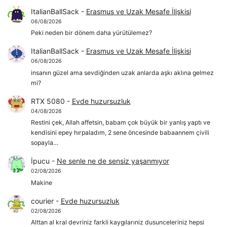
ItalianBallSack
-
Erasmus ve Uzak Mesafe İlişkisi
06/08/2026
Peki neden bir dönem daha yürütülemez?
ItalianBallSack
-
Erasmus ve Uzak Mesafe İlişkisi
06/08/2026
insanın güzel ama sevdiğinden uzak anlarda aşkı aklına gelmez
mi?
RTX 5080
-
Evde huzursuzluk
04/08/2026
Restini çek, Allah affetsin, babam çok büyük bir yanlış yaptı ve
kendisini epey hırpaladım, 2 sene öncesinde babaannem çivili
sopayla…
İpucu
-
Ne senle ne de sensiz yaşanmıyor
02/08/2026
Makine
courier
-
Evde huzursuzluk
02/08/2026
Alttan al kral devriniz farkli kaygılarıniz dusunceleriniz hepsi