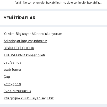
farkli. Ne sen onun gibi bakabilirsin ne de o senin gibi bakabilir.…
YENİ İTİRAFLAR
Yazılım-Bilgisayar Mühendisi arıyorum
Arkadaşlar kaç yaşındasınız
BİSİKLETÇİ ÇOCUK
THE WEEKND konser bileti
çap/yan dal
sscb forma
Çap
yataygecis
Evde huzursuzluk
Ytü girişim kulubu siyah saçlı kız