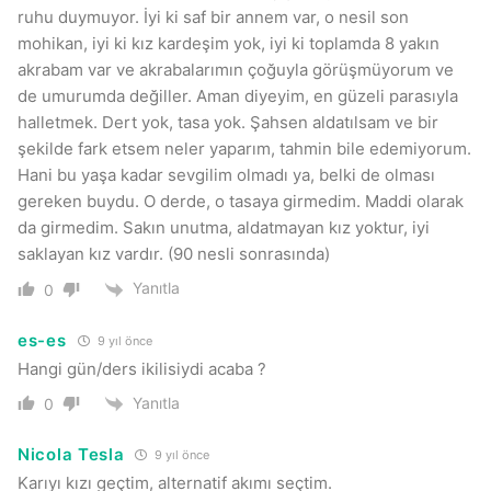
ruhu duymuyor. İyi ki saf bir annem var, o nesil son
mohikan, iyi ki kız kardeşim yok, iyi ki toplamda 8 yakın
akrabam var ve akrabalarımın çoğuyla görüşmüyorum ve
de umurumda değiller. Aman diyeyim, en güzeli parasıyla
halletmek. Dert yok, tasa yok. Şahsen aldatılsam ve bir
şekilde fark etsem neler yaparım, tahmin bile edemiyorum.
Hani bu yaşa kadar sevgilim olmadı ya, belki de olması
gereken buydu. O derde, o tasaya girmedim. Maddi olarak
da girmedim. Sakın unutma, aldatmayan kız yoktur, iyi
saklayan kız vardır. (90 nesli sonrasında)
Yanıtla
0
es-es
9 yıl önce
Hangi gün/ders ikilisiydi acaba ?
Yanıtla
0
Nicola Tesla
9 yıl önce
Karıyı kızı geçtim, alternatif akımı seçtim.