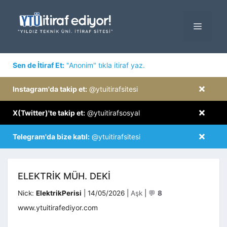
İçeriğe
atla
MENÜ
×
Sen de İtiraf Et:
"Anonim" tıkla itiraf yaz.
×
Instagram'da takip et:
@ytuitirafsitesi
×
X(Twitter)'te takip et:
@ytuitirafsosyal
×
Telegram'da bize katıl:
@ytuitirafsitesi
ELEKTRIK MÜH. DEKI
Kategoriler
Nick:
ElektrikPerisi
|
14/05/2026
|
Aşk
|
💬
8
www.ytuitirafediyor.com