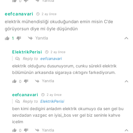
Yanıtla
0
eefcanavari
2 ay önce
elektrik mühendisliği okuduğundan emin misin C’de
görüyorsun diye mi öyle düşündün
Yanıtla
1
ElektrikPerisi
2 ay önce
Reply to
eefcanavari
elektrik olduğunu dusunuyorum, cunku sürekli elektrik
bölümünün arkasında sigaraya cıktıgını farkediyorum.
Yanıtla
0
eefcanavari
2 ay önce
Reply to
ElektrikPerisi
ben kimi dedigini anladım elektrik okumuyo da sen gel bu
sevdadan vazgec en iyisi,,bos ver gel biz seninle kahve
icelim
Yanıtla
0