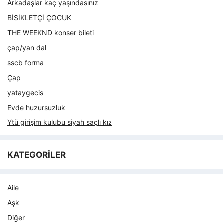
Arkadaşlar kaç yaşındasınız
BİSİKLETÇİ ÇOCUK
THE WEEKND konser bileti
çap/yan dal
sscb forma
Çap
yataygecis
Evde huzursuzluk
Ytü girişim kulubu siyah saçlı kız
KATEGORİLER
Aile
Aşk
Diğer