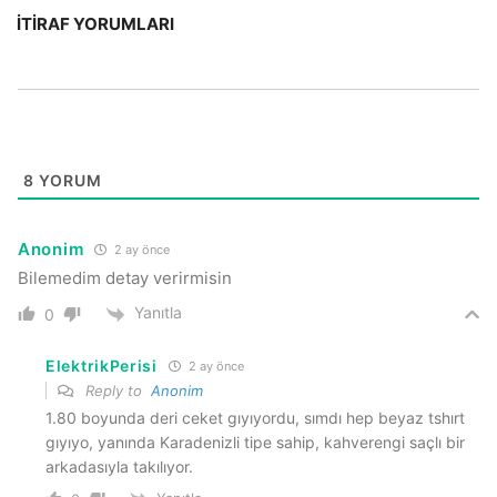
İTIRAF YORUMLARI
8
YORUM
Anonim
2 ay önce
Bilemedim detay verirmisin
Yanıtla
0
ElektrikPerisi
2 ay önce
Reply to
Anonim
1.80 boyunda deri ceket gıyıyordu, sımdı hep beyaz tshırt
gıyıyo, yanında Karadenizli tipe sahip, kahverengi saçlı bir
arkadasıyla takılıyor.