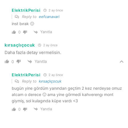
ElektrikPerisi
2 ay önce
Reply to
eefcanavari
inst bırak 🙂
Yanıtla
0
kırsaçlıçocuk
2 ay önce
Daha fazla detay vermelisin.
Yanıtla
0
ElektrikPerisi
2 ay önce
Reply to
kırsaçlıçocuk
bugün yine gördüm yanından geçtim 2 kez nerdeyse omuz
atcam o derece 🙂 ama yine görmedi kahverengı mont
giymiş, sol kulagında küpe vardı <3
Yanıtla
0