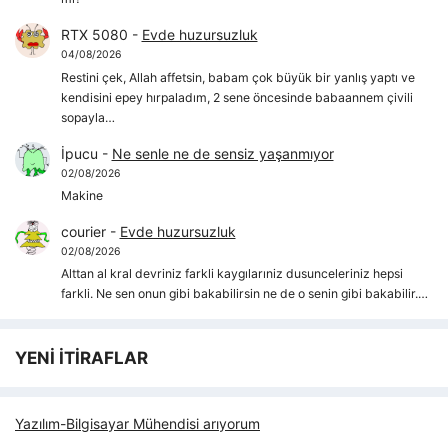
RTX 5080
-
Evde huzursuzluk
04/08/2026
Restini çek, Allah affetsin, babam çok büyük bir yanlış yaptı ve
kendisini epey hırpaladım, 2 sene öncesinde babaannem çivili
sopayla…
İpucu
-
Ne senle ne de sensiz yaşanmıyor
02/08/2026
Makine
courier
-
Evde huzursuzluk
02/08/2026
Alttan al kral devriniz farkli kaygılarıniz dusunceleriniz hepsi
farkli. Ne sen onun gibi bakabilirsin ne de o senin gibi bakabilir.…
YENİ İTİRAFLAR
Yazılım-Bilgisayar Mühendisi arıyorum