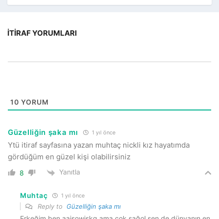
İTIRAF YORUMLARI
10
YORUM
Güzelliğin şaka mı
1 yıl önce
Ytü itiraf sayfasına yazan muhtaç nickli kız hayatımda
gördüğüm en güzel kişi olabilirsiniz
Yanıtla
8
Muhtaç
1 yıl önce
Reply to
Güzelliğin şaka mı
Erkeğim ben aajsowjskq ama çok sağol sen de dünyanın en