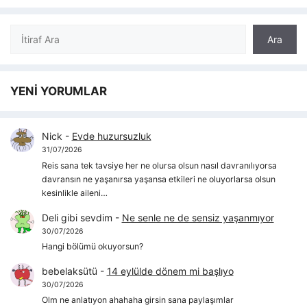
Ara
Ara
YENİ YORUMLAR
Nick
-
Evde huzursuzluk
31/07/2026
Reis sana tek tavsiye her ne olursa olsun nasıl davranılıyorsa
davransın ne yaşanırsa yaşansa etkileri ne oluyorlarsa olsun
kesinlikle aileni…
Deli gibi sevdim
-
Ne senle ne de sensiz yaşanmıyor
30/07/2026
Hangi bölümü okuyorsun?
bebelaksütü
-
14 eylülde dönem mi başlıyo
30/07/2026
Olm ne anlatıyon ahahaha girsin sana paylaşımlar