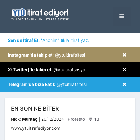
İçeriğe
atla
MENÜ
×
Sen de İtiraf Et:
"Anonim" tıkla itiraf yaz.
×
Instagram'da takip et:
@ytuitirafsitesi
×
X(Twitter)'te takip et:
@ytuitirafsosyal
×
Telegram'da bize katıl:
@ytuitirafsitesi
EN SON NE BITER
Kategoriler
Nick:
Muhtaç
|
20/12/2024
|
Protesto
|
💬
10
www.ytuitirafediyor.com