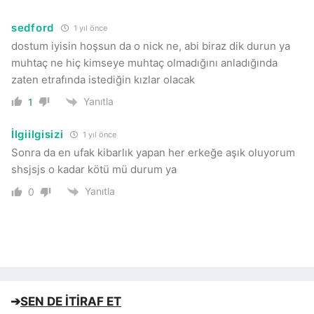
sedford
1 yıl önce
dostum iyisin hoşsun da o nick ne, abi biraz dik durun ya
muhtaç ne hiç kimseye muhtaç olmadığını anladığında
zaten etrafında istediğin kızlar olacak
Yanıtla
1
İlgiilgisizi
1 yıl önce
Sonra da en ufak kibarlık yapan her erkeğe aşık oluyorum
shsjsjs o kadar kötü mü durum ya
Yanıtla
0
➔
SEN DE İTİRAF ET