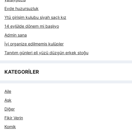
Evde huzursuzluk
Ytü girişim kulubu siyah saçlı kız
14 eylülde dönem mi başlıyo
Admin sana
İyi organize edilmemiş kulüpler
Tanıtım günleri eli yüzü düzgün erkek stoğu
KATEGORİLER
Aile
Aşk
Diğer
Fikir Verin
Komik