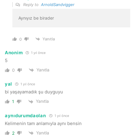
Reply to
ArnoldSandvigger
Yanıtla
0
Anonim
1 yıl önce
5
Yanıtla
0
yal
1 yıl önce
bi yaşayamadık şu duyguyu
Yanıtla
1
aynıdurumdaolan
1 yıl önce
Kelimenin tam anlamıyla aynı bensin
Yanıtla
2