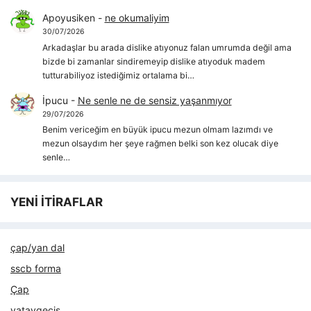
Apoyusiken
-
ne okumaliyim
30/07/2026
Arkadaşlar bu arada dislike atıyonuz falan umrumda değil ama
bizde bi zamanlar sindiremeyip dislike atıyoduk madem
tutturabiliyoz istediğimiz ortalama bi…
İpucu
-
Ne senle ne de sensiz yaşanmıyor
29/07/2026
Benim vericeğim en büyük ipucu mezun olmam lazımdı ve
mezun olsaydım her şeye rağmen belki son kez olucak diye
senle…
YENİ İTİRAFLAR
çap/yan dal
sscb forma
Çap
yataygecis