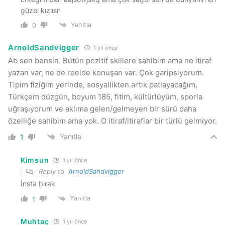
güzel kızıısn
Yanıtla
0
ArnoldSandvigger
1 yıl önce
Ab sen bensin. Bütün pozitif skillere sahibim ama ne itiraf
yazan var, ne de reelde konuşan var. Çok garipsiyorum.
Tipim fiziğim yerinde, sosyallikten artık patlayacağım,
Türkçem düzgün, boyum 185, fitim, kültürlüyüm, sporla
uğraşıyorum ve aklıma gelen/gelmeyen bir sürü daha
özelliğe sahibim ama yok. O itiraf/itiraflar bir türlü gelmiyor.
Yanıtla
1
Kimsun
1 yıl önce
Reply to
ArnoldSandvigger
İnsta bırak
Yanıtla
1
Muhtaç
1 yıl önce