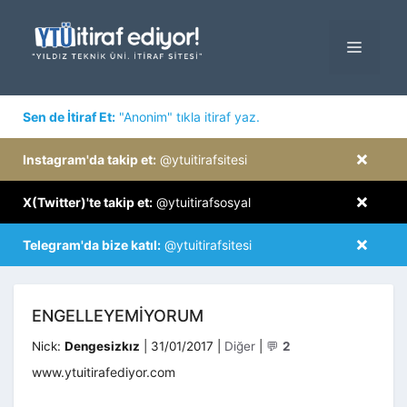
İçeriğe
atla
MENÜ
×
Sen de İtiraf Et:
"Anonim" tıkla itiraf yaz.
×
Instagram'da takip et:
@ytuitirafsitesi
×
X(Twitter)'te takip et:
@ytuitirafsosyal
×
Telegram'da bize katıl:
@ytuitirafsitesi
ENGELLEYEMIYORUM
Kategoriler
Nick:
Dengesizkız
|
31/01/2017
|
Diğer
|
💬
2
www.ytuitirafediyor.com