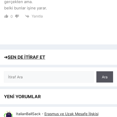
gerçekten ama.
belki bunlar işine yarar.
Yanıtla
0
➔
SEN DE İTİRAF ET
Ara
Ara
YENİ YORUMLAR
ItalianBallSack
-
Erasmus ve Uzak Mesafe İlişkisi