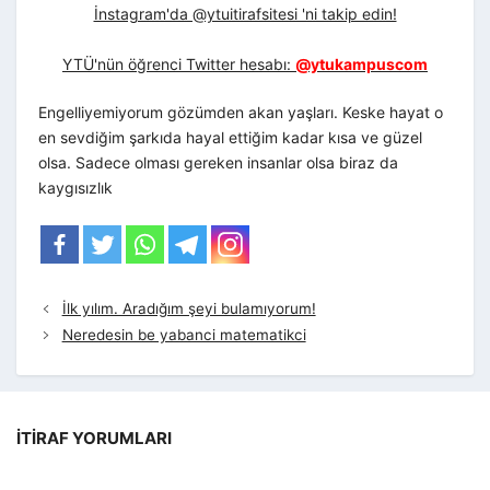
İnstagram'da @ytuitirafsitesi 'ni takip edin!
YTÜ'nün öğrenci Twitter hesabı:
@ytukampuscom
Engelliyemiyorum gözümden akan yaşları. Keske hayat o
en sevdiğim şarkıda hayal ettiğim kadar kısa ve güzel
olsa. Sadece olması gereken insanlar olsa biraz da
kaygısızlık
İlk yılım. Aradığım şeyi bulamıyorum!
Neredesin be yabanci matematikci
İTIRAF YORUMLARI