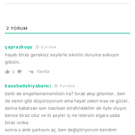
2
YORUM
çaprazkoşu
9 yıl önce
hayatı biraz gereksiz seylerle sıkıntılı duruma sokuyor
gibisin.
Yanıtla
0
kasabadakiyabancı
9 yıl önce
belki de engellemememlisin ha? bırak akıp gitsinler.. ben
de senin gibi düşünüyorum ama hayat zaten kısa ve güzel..
aslına bakarsan sen nasılsan etrafındakiler de öyle oluyor.
bence biraz otur ve bi şeyler iç ne istersin sigara yada
biraz votka.
sonra o amk şarkısını aç. ben değiştiriyorum kendimi