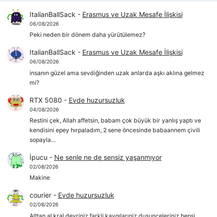
ItalianBallSack
-
Erasmus ve Uzak Mesafe İlişkisi
06/08/2026
Peki neden bir dönem daha yürütülemez?
ItalianBallSack
-
Erasmus ve Uzak Mesafe İlişkisi
06/08/2026
insanın güzel ama sevdiğinden uzak anlarda aşkı aklına gelmez
mi?
RTX 5080
-
Evde huzursuzluk
04/08/2026
Restini çek, Allah affetsin, babam çok büyük bir yanlış yaptı ve
kendisini epey hırpaladım, 2 sene öncesinde babaannem çivili
sopayla…
İpucu
-
Ne senle ne de sensiz yaşanmıyor
02/08/2026
Makine
courier
-
Evde huzursuzluk
02/08/2026
Alttan al kral devriniz farkli kaygılarıniz dusunceleriniz hepsi