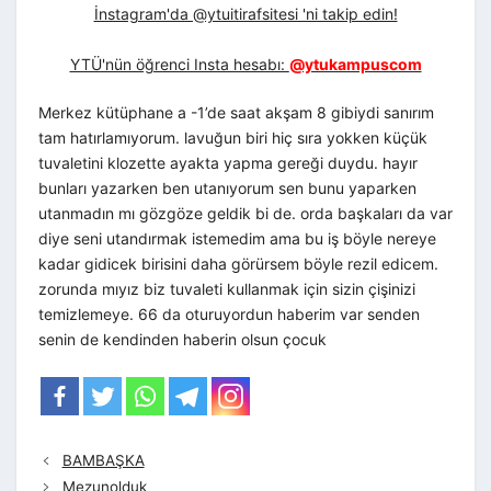
İnstagram'da @ytuitirafsitesi 'ni takip edin!
YTÜ'nün öğrenci Insta hesabı:
@ytukampuscom
Merkez kütüphane a -1’de saat akşam 8 gibiydi sanırım
tam hatırlamıyorum. lavuğun biri hiç sıra yokken küçük
tuvaletini klozette ayakta yapma gereği duydu. hayır
bunları yazarken ben utanıyorum sen bunu yaparken
utanmadın mı gözgöze geldik bi de. orda başkaları da var
diye seni utandırmak istemedim ama bu iş böyle nereye
kadar gidicek birisini daha görürsem böyle rezil edicem.
zorunda mıyız biz tuvaleti kullanmak için sizin çişinizi
temizlemeye. 66 da oturuyordun haberim var senden
senin de kendinden haberin olsun çocuk
BAMBAŞKA
Mezunolduk