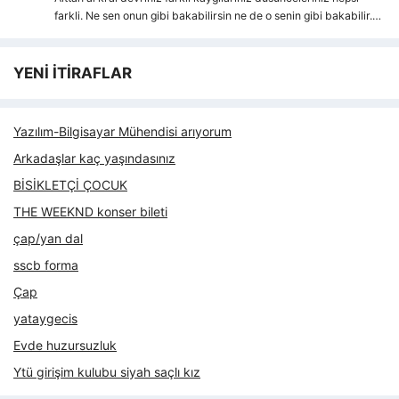
farkli. Ne sen onun gibi bakabilirsin ne de o senin gibi bakabilir.…
YENİ İTİRAFLAR
Yazılım-Bilgisayar Mühendisi arıyorum
Arkadaşlar kaç yaşındasınız
BİSİKLETÇİ ÇOCUK
THE WEEKND konser bileti
çap/yan dal
sscb forma
Çap
yataygecis
Evde huzursuzluk
Ytü girişim kulubu siyah saçlı kız