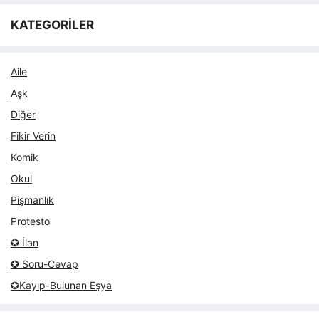
KATEGORİLER
Aile
Aşk
Diğer
Fikir Verin
Komik
Okul
Pişmanlık
Protesto
✪ İlan
✪ Soru-Cevap
✪Kayıp-Bulunan Eşya