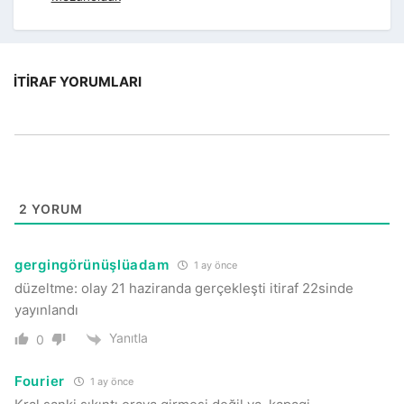
İTIRAF YORUMLARI
2
YORUM
gergingörünüşlüadam
1 ay önce
düzeltme: olay 21 haziranda gerçekleşti itiraf 22sinde
yayınlandı
Yanıtla
0
Fourier
1 ay önce