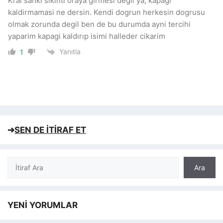
Kral sanki sıkıntı oraya girmesi değil ya, kapagi
kaldirmamasi ne dersin. Kendi dogrun herkesin dogrusu
olmak zorunda degil ben de bu durumda ayni tercihi
yaparim kapagi kaldırıp isimi halleder cikarim
Yanıtla
1
➔
SEN DE İTİRAF ET
Ara
Ara
YENİ YORUMLAR