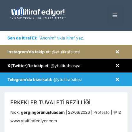
İçeriğe
atla
MENÜ
×
Sen de İtiraf Et:
"Anonim" tıkla itiraf yaz.
×
Instagram'da takip et:
@ytuitirafsitesi
×
X(Twitter)'te takip et:
@ytuitirafsosyal
×
Telegram'da bize katıl:
@ytuitirafsitesi
ERKEKLER TUVALETI REZILLIĞI
Kategoriler
Nick:
gergingörünüşlüadam
|
22/06/2026
|
Protesto
|
💬
2
www.ytuitirafediyor.com