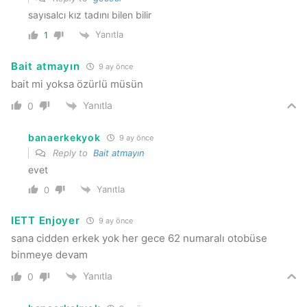
sayısalcı kız tadını bilen bilir
Yanıtla
1
Bait atmayın
9 ay önce
bait mi yoksa özürlü müsün
Yanıtla
0
banaerkekyok
9 ay önce
Reply to
Bait atmayın
evet
Yanıtla
0
IETT Enjoyer
9 ay önce
sana cidden erkek yok her gece 62 numaralı otobüse
binmeye devam
Yanıtla
0