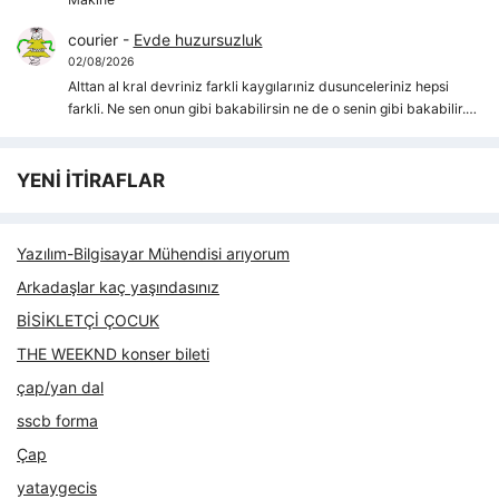
courier
-
Evde huzursuzluk
02/08/2026
Alttan al kral devriniz farkli kaygılarıniz dusunceleriniz hepsi
farkli. Ne sen onun gibi bakabilirsin ne de o senin gibi bakabilir.…
YENİ İTİRAFLAR
Yazılım-Bilgisayar Mühendisi arıyorum
Arkadaşlar kaç yaşındasınız
BİSİKLETÇİ ÇOCUK
THE WEEKND konser bileti
çap/yan dal
sscb forma
Çap
yataygecis