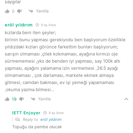
saygılar
Yanıtla
0
eröl yıldırım
9 ay önce
kızlarda beni iten şeyler;
birinin bunu yapması gerekiyodu ben başlıyorum özellikle
yıldızdaki kızları görünce farkettim bunları başlıyorum;
sarışın olmaması ,çilek kokmaması, ayağına kırmızı oje
sürmememesi ,yks de benden iyi yapması, say 100k altı
yapması, ayağını yalamama izin vermemesi ,36.5 ayağı
olmamaması , çok darlaması, markete ekmek almaya
gitmesi, camdan bakması, ev işi yemeği yapamaması
,okuma yazma bilmesi…
Yanıtla
19
IETT Enjoyer
9 ay önce
Reply to
eröl yıldırım
Topuğu da pembe olucak