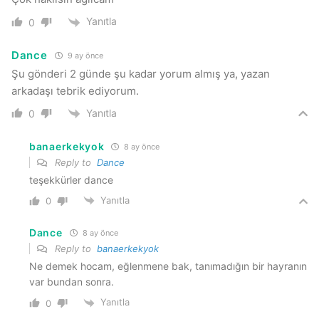
Yanıtla
0
Dance
9 ay önce
Şu gönderi 2 günde şu kadar yorum almış ya, yazan
arkadaşı tebrik ediyorum.
Yanıtla
0
banaerkekyok
8 ay önce
Reply to
Dance
teşekkürler dance
Yanıtla
0
Dance
8 ay önce
Reply to
banaerkekyok
Ne demek hocam, eğlenmene bak, tanımadığın bir hayranın
var bundan sonra.
Yanıtla
0