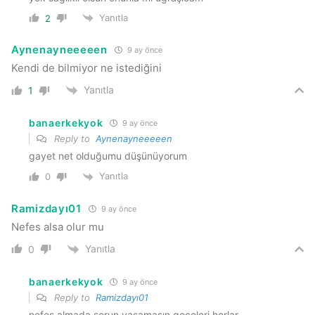
Yanıtla
2
Aynenayneeeeen
9 ay önce
Kendi de bilmiyor ne istediğini
Yanıtla
1
banaerkekyok
9 ay önce
Reply to
Aynenayneeeeen
gayet net olduğumu düşünüyorum
Yanıtla
0
Ramizdayı01
9 ay önce
Nefes alsa olur mu
Yanıtla
0
banaerkekyok
9 ay önce
Reply to
Ramizdayı01
nefes almada sorun yaşamasın geceleri horlar