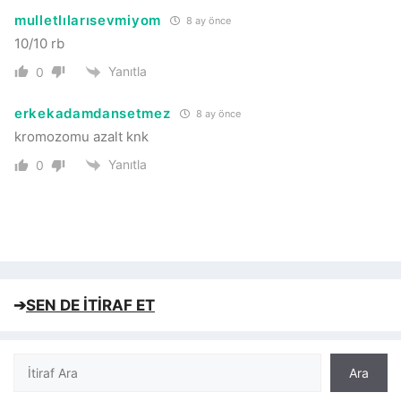
mulletlılarısevmiyom
8 ay önce
10/10 rb
Yanıtla
0
erkekadamdansetmez
8 ay önce
kromozomu azalt knk
Yanıtla
0
➔
SEN DE İTİRAF ET
Ara
Ara