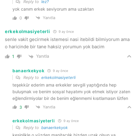
Reply to
lez?
yok canım erkek seviyorum ama uzaktan
Yanıtla
0
erkekolmasiyeterli
9 ay önce
senle vakit gecirmek istemesi nasi itebildi bilmiyorum ama
o haricinde bir tane haksiz yorumun yok bacim
Yanıtla
1
banaerkekyok
9 ay önce
Reply to
erkekolmasiyeterli
teşekkür ederim ama erkekler sevgili yaptığında hep
buluşmak ve benim sosyal hayatımı yok etmek istiyor zaten
eğlendirmiyolar bir de benim eğlenmemi kısıtlamasın lütfen
Yanıtla
3
erkekolmasiyeterli
9 ay önce
Reply to
banaerkekyok
kesinlikle o yüzden manitacılık bizden uzak olsun ya