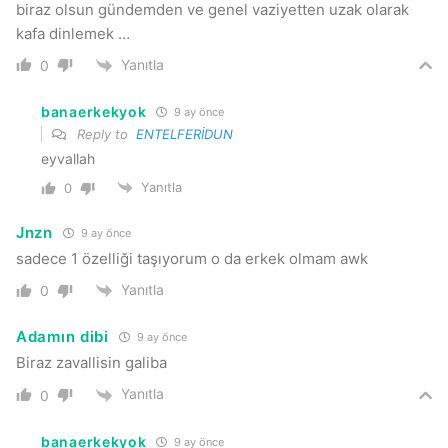
biraz olsun gündemden ve genel vaziyetten uzak olarak
kafa dinlemek …
Yanıtla
0
banaerkekyok
9 ay önce
Reply to
ENTELFERİDUN
eyvallah
Yanıtla
0
Jnzn
9 ay önce
sadece 1 özelliği taşıyorum o da erkek olmam awk
Yanıtla
0
Adamın dibi
9 ay önce
Biraz zavallisin galiba
Yanıtla
0
banaerkekyok
9 ay önce