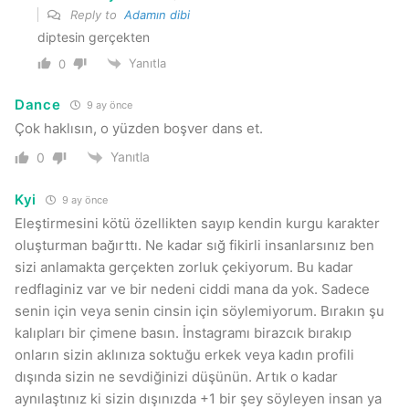
Reply to
Adamın dibi
diptesin gerçekten
Yanıtla
0
Dance
9 ay önce
Çok haklısın, o yüzden boşver dans et.
Yanıtla
0
Kyi
9 ay önce
Eleştirmesini kötü özellikten sayıp kendin kurgu karakter
oluşturman bağırttı. Ne kadar sığ fikirli insanlarsınız ben
sizi anlamakta gerçekten zorluk çekiyorum. Bu kadar
redflaginiz var ve bir nedeni ciddi mana da yok. Sadece
senin için veya senin cinsin için söylemiyorum. Bırakın şu
kalıpları bir çimene basın. İnstagramı birazcık bırakıp
onların sizin aklınıza soktuğu erkek veya kadın profili
dışında sizin ne sevdiğinizi düşünün. Artık o kadar
aynılaştınız ki sizin dışınızda +1 bir şey söyleyen insan ya