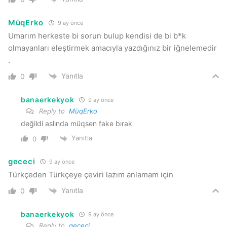
MüqErko
9 ay önce
Umarım herkeste bi sorun bulup kendisi de bi b*k
olmayanları eleştirmek amacıyla yazdığınız bir iğnelemedir
.
Yanıtla
0
banaerkekyok
9 ay önce
Reply to
MüqErko
değildi aslında müqsen fake bırak
Yanıtla
0
gececi
9 ay önce
Türkçeden Türkçeye çeviri lazım anlamam için
Yanıtla
0
banaerkekyok
9 ay önce
Reply to
gececi