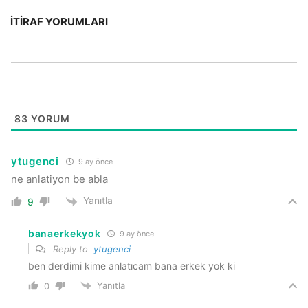
İTIRAF YORUMLARI
83
YORUM
ytugenci
9 ay önce
ne anlatiyon be abla
Yanıtla
9
banaerkekyok
9 ay önce
Reply to
ytugenci
ben derdimi kime anlatıcam bana erkek yok ki
Yanıtla
0