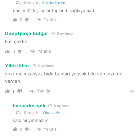
Reply to
6 erkek ben
benim 32 kişi onlar toplandı sağlayamadı
Yanıtla
0
Davutpaşa bulgur
9 ay önce
Full çektik
Yanıtla
0
Yildizlibiri
9 ay önce
sevr mi imzaliyoz bide bunlari yapsak bile sen bize ne
vercen
Yanıtla
1
banaerkekyok
9 ay önce
Reply to
Yildizlibiri
kalbimi yetmez mi
Yanıtla
0