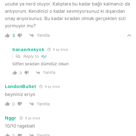
ucube ya nerd oluyor. Kalıplara bu kadar bağlı kalmanızı da
anlıyorum. Kendinizi o kadar sevmiyorsunuz ki dışarıdan
onay arıyorsunuz. Bu kadar sıradan olmak gerçekten sizi
yormuyor mu?
Yanıtla
3
banaerkekyok
9 ay önce
Reply to
Kyi
lütfen sıradan dümdüz olsun
Yanıtla
0
LondonBullet
9 ay önce
beyniniz eriyo
Yanıtla
0
Nggr
9 ay önce
10/10 ragebait
Yanıtla
0