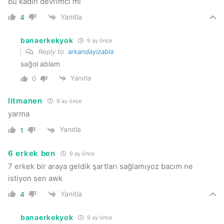
bu kadın devrimci mi
Yanıtla
4
banaerkekyok
9 ay önce
Reply to
arkandayizabla
sağol ablam
Yanıtla
0
litmanen
9 ay önce
yarma
Yanıtla
1
6 erkek ben
9 ay önce
7 erkek bir araya geldik şartları sağlamıyoz bacım ne
istiyon sen awk
Yanıtla
4
banaerkekyok
9 ay önce