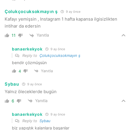
Çolukçocuksokmayın ş
9 ay önce
Kafayı yemişsin , Instagram 1 hafta kapansa ilgisizlikten
intihar da edersin
Yanıtla
11
banaerkekyok
9 ay önce
Reply to
Çolukçocuksokmayın ş
bendir çözmüşsün
Yanıtla
4
Sybau
9 ay önce
Yalnız öleceklerde bugün
Yanıtla
6
banaerkekyok
9 ay önce
Reply to
Sybau
biz yapıştık kalanlara başarılar