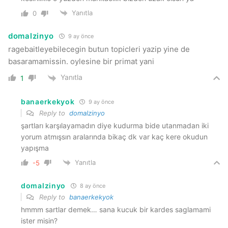
Yanıtla
0
domalzinyo
9 ay önce
ragebaitleyebilecegin butun topicleri yazip yine de
basaramamissin. oylesine bir primat yani
Yanıtla
1
banaerkekyok
9 ay önce
Reply to
domalzinyo
şartları karşılayamadın diye kudurma bide utanmadan iki
yorum atmışsın aralarında bikaç dk var kaç kere okudun
yapışma
Yanıtla
-5
domalzinyo
8 ay önce
Reply to
banaerkekyok
hmmm sartlar demek… sana kucuk bir kardes saglamami
ister misin?