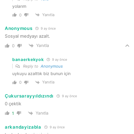
yolarım
Yanıtla
0
Anonymous
9 ay önce
Sosyal medyayı azalt.
Yanıtla
0
banaerkekyok
9 ay önce
Reply to
Anonymous
uykuyu azalttık biz bunun için
Yanıtla
0
Çukursarayyıldızındı
9 ay önce
0 çektik
Yanıtla
1
arkandayizabla
9 ay önce