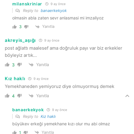
milanskriniar
9 ay önce
Reply to
banaerkekyok
olmasin abla zaten sevr anlasmasi mi imzaliyoz
Yanıtla
3
akreyis_aşığı
9 ay önce
post ağlattı maalesef ama doğruluk payı var biz erkekler
böyleyiz artık…
Yanıtla
3
Kız haklı
9 ay önce
Yemekhaneden yemiyoruz diye olmuyormuş demek
Yanıtla
4
banaerkekyok
9 ay önce
Reply to
Kız haklı
büyükev erkeği yemekhane kızı olur mu abi olmaz
Yanıtla
1