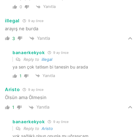
Yanıtla
0
illegal
9 ay önce
arayış ne burda
Yanıtla
3
banaerkekyok
9 ay önce
Reply to
illegal
ya sen çok tatlısın bi tanesin bu arada
Yanıtla
1
Aristo
9 ay önce
Ölsün ama Ölmesin
Yanıtla
1
banaerkekyok
9 ay önce
Reply to
Aristo
yok sağlıklı olsun onunla mı uğraşıcam