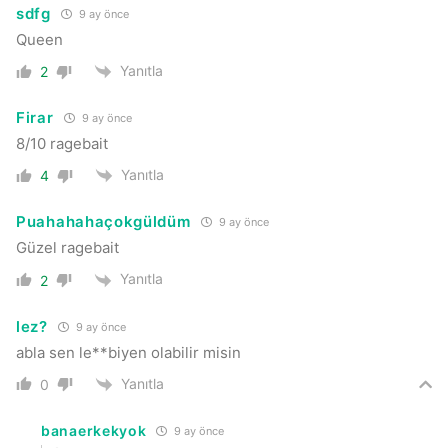
sdfg
9 ay önce
Queen
Yanıtla
2
Firar
9 ay önce
8/10 ragebait
Yanıtla
4
Puahahahaçokgüldüm
9 ay önce
Güzel ragebait
Yanıtla
2
lez?
9 ay önce
abla sen le**biyen olabilir misin
Yanıtla
0
banaerkekyok
9 ay önce