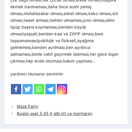
ekmek banmaması,daha önce sushi yemiş
olması,muhafazakar olması,ateist olması,keko olması,süt
olması,tweet atması,twitterı olmaması,privi olması,elimi
öpüp başına koymaması,benden büyük
olması(yaşsal),benden kısa ve ZAYIF olması,beni
taşıyamaması(psikilojik ve fiziksel),ayağıma
gelmemesi,benden ayrılması,ben ayrılınca
salmaması,benle vakit geçirmek istemesi,her gece dışarı
çıkması,hep evde oturması,bakım yapması…
yardımcı olursanız sevinirim
Mask Party
Bugün saat 3.45 4 gibi m1 ve marmaray