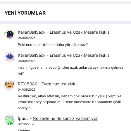
YENİ YORUMLAR
ItalianBallSack
-
Erasmus ve Uzak Mesafe İlişkisi
06/08/2026
Peki neden bir dönem daha yürütülemez?
ItalianBallSack
-
Erasmus ve Uzak Mesafe İlişkisi
06/08/2026
insanın güzel ama sevdiğinden uzak anlarda aşkı aklına gelmez
mi?
RTX 5080
-
Evde huzursuzluk
04/08/2026
Restini çek, Allah affetsin, babam çok büyük bir yanlış yaptı ve
kendisini epey hırpaladım, 2 sene öncesinde babaannem çivili
sopayla…
İpucu
-
Ne senle ne de sensiz yaşanmıyor
02/08/2026
Makine