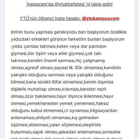
İnstagram'da @ytuitirafsitesi 'ni takip edin!
YTÜ'nün öğrenci Insta hesabı:
@ytukampuscom
birinin bunu yapması gerekiyodu ben başlıyorum özellikle
yıldızdaki erkekleri görünce farkettim bunları başlıyorum
;yıldız çantası takması,keten veya dar pantolon
giymesi,dar tişört veya atlet giymesi,çok takı
takması,kendini önemli sanması,hiç çalışmamış
olması,agresif olması,sayısal ilk 30k olmaması,kendinin
yakışıklı olduğunu sanması veya yakışıklı olduğunu
bilmesi,bana sürekli iltifat etmemesi,benim dışımda
dişilerle muhattap olması,kokması,benden nazlı
olması,özür beklemesi,hayır diyince ikiletmesi,hayır
demesi,yemekhaneden yemek yememesi,haksız
olduğunu kabul etmemesi,cr oynaması,bilgisayardan
anlamaması,ehliyeti olmaması,kış gelmeden
üşümesi,aldatması,yalan söylemesi,eleştiride
bulunması,sapık olması,şakadan anlamaması,annesine
çok bağlı olması,tek çocuk olması,erkek olması,bulgura