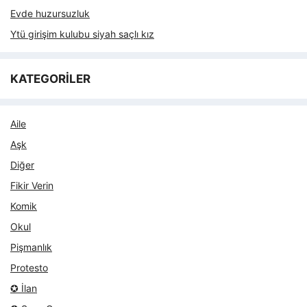
Evde huzursuzluk
Ytü girişim kulubu siyah saçlı kız
KATEGORİLER
Aile
Aşk
Diğer
Fikir Verin
Komik
Okul
Pişmanlık
Protesto
✪ İlan