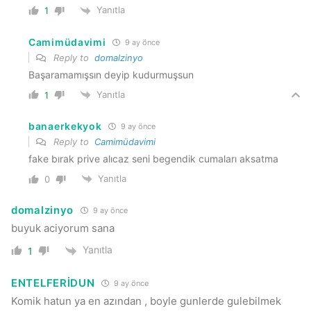
Yanıtla
1
Camimüdavimi
9 ay önce
Reply to
domalzinyo
Başaramamışsın deyip kudurmuşsun
Yanıtla
1
banaerkekyok
9 ay önce
Reply to
Camimüdavimi
fake bırak prive alıcaz seni begendik cumaları aksatma
Yanıtla
0
domalzinyo
9 ay önce
buyuk aciyorum sana
Yanıtla
1
ENTELFERİDUN
9 ay önce
Komik hatun ya en azından , boyle gunlerde gulebilmek