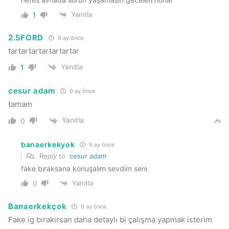
Yanıtla
1
2.5FORD
9 ay önce
tartartartartartartar
Yanıtla
1
cesur adam
9 ay önce
tamam
Yanıtla
0
banaerkekyok
9 ay önce
Reply to
cesur adam
fake bıraksana konuşalım sevdim seni
Yanıtla
0
Banaerkekçok
9 ay önce
Fake ig bırakırsan daha detaylı bi çalışma yapmak isterim