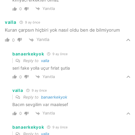
Yanıtla
0
valla
9 ay önce
Kuran çarpsın hiçbiri yok nasıl oldu ben de bilmiyorum
Yanıtla
0
banaerkekyok
9 ay önce
Reply to
valla
seri fake yolla uçur fırlat şutla
Yanıtla
0
valla
9 ay önce
Reply to
banaerkekyok
Bacım sevgilim var maalesef
Yanıtla
0
banaerkekyok
9 ay önce
Reply to
valla