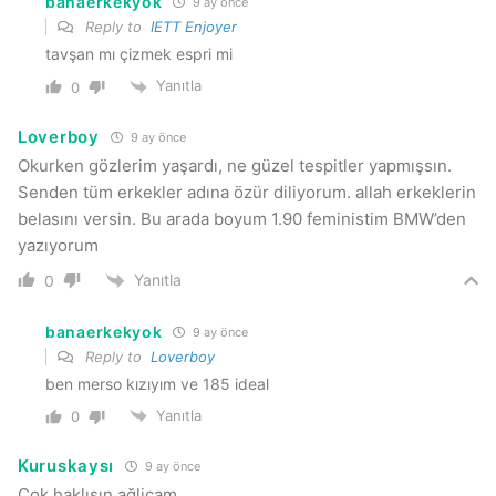
banaerkekyok
9 ay önce
Reply to
IETT Enjoyer
tavşan mı çizmek espri mi
Yanıtla
0
Loverboy
9 ay önce
Okurken gözlerim yaşardı, ne güzel tespitler yapmışsın.
Senden tüm erkekler adına özür diliyorum. allah erkeklerin
belasını versin. Bu arada boyum 1.90 feministim BMW’den
yazıyorum
Yanıtla
0
banaerkekyok
9 ay önce
Reply to
Loverboy
ben merso kızıyım ve 185 ideal
Yanıtla
0
Kuruskaysı
9 ay önce
Çok haklısın ağlicam