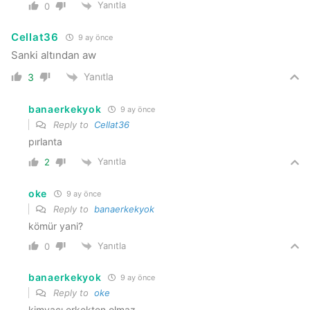
Yanıtla
0
Cellat36
9 ay önce
Sanki altından aw
Yanıtla
3
banaerkekyok
9 ay önce
Reply to
Cellat36
pırlanta
Yanıtla
2
oke
9 ay önce
Reply to
banaerkekyok
kömür yani?
Yanıtla
0
banaerkekyok
9 ay önce
Reply to
oke
kimyacı erkekten olmaz