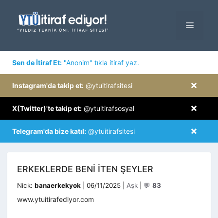
İçeriğe
atla
MENÜ
×
Sen de İtiraf Et:
"Anonim" tıkla itiraf yaz.
×
Instagram'da takip et:
@ytuitirafsitesi
×
X(Twitter)'te takip et:
@ytuitirafsosyal
×
Telegram'da bize katıl:
@ytuitirafsitesi
ERKEKLERDE BENİ İTEN ŞEYLER
Kategoriler
Nick:
banaerkekyok
|
06/11/2025
|
Aşk
|
💬
83
www.ytuitirafediyor.com