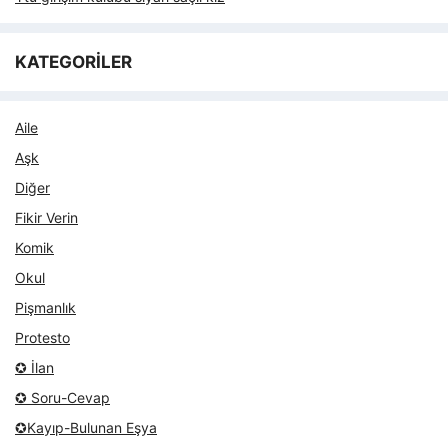
KATEGORİLER
Aile
Aşk
Diğer
Fikir Verin
Komik
Okul
Pişmanlık
Protesto
✪ İlan
✪ Soru-Cevap
✪Kayıp-Bulunan Eşya