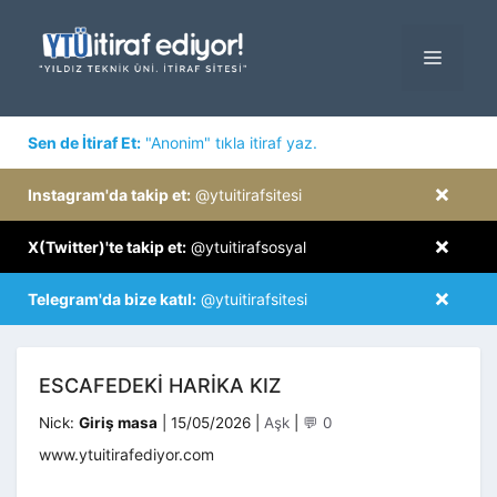
İçeriğe
atla
MENÜ
×
Sen de İtiraf Et:
"Anonim" tıkla itiraf yaz.
×
Instagram'da takip et:
@ytuitirafsitesi
×
X(Twitter)'te takip et:
@ytuitirafsosyal
×
Telegram'da bize katıl:
@ytuitirafsitesi
ESCAFEDEKI HARIKA KIZ
Kategoriler
Nick:
Giriş masa
|
15/05/2026
|
Aşk
|
💬 0
www.ytuitirafediyor.com