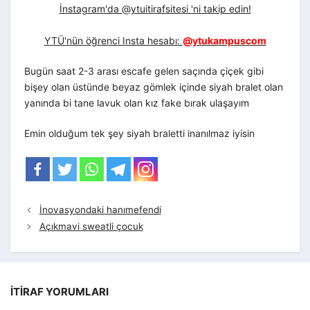
İnstagram'da @ytuitirafsitesi 'ni takip edin!
YTÜ'nün öğrenci Insta hesabı:
@ytukampuscom
Bugün saat 2-3 arası escafe gelen saçında çiçek gibi
bişey olan üstünde beyaz gömlek içinde siyah bralet olan
yanında bi tane lavuk olan kız fake bırak ulaşayım
Emin olduğum tek şey siyah braletti inanılmaz iyisin
İnovasyondaki hanımefendi
Açıkmavi sweatli çocuk
İTIRAF YORUMLARI