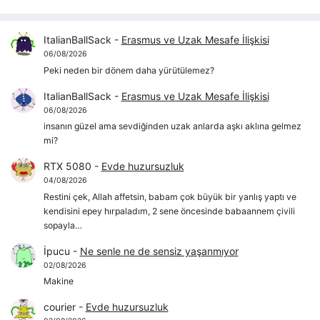
ItalianBallSack
-
Erasmus ve Uzak Mesafe İlişkisi
06/08/2026
Peki neden bir dönem daha yürütülemez?
ItalianBallSack
-
Erasmus ve Uzak Mesafe İlişkisi
06/08/2026
insanın güzel ama sevdiğinden uzak anlarda aşkı aklına gelmez
mi?
RTX 5080
-
Evde huzursuzluk
04/08/2026
Restini çek, Allah affetsin, babam çok büyük bir yanlış yaptı ve
kendisini epey hırpaladım, 2 sene öncesinde babaannem çivili
sopayla…
İpucu
-
Ne senle ne de sensiz yaşanmıyor
02/08/2026
Makine
courier
-
Evde huzursuzluk