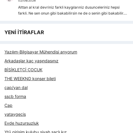
02/08/2026
Alttan al kral devriniz farkli kaygılarıniz dusunceleriniz hepsi
farkli. Ne sen onun gibi bakabilirsin ne de o senin gibi bakabilir.…
YENİ İTİRAFLAR
Yazılım-Bilgisayar Mühendisi arıyorum
Arkadaşlar kaç yaşındasınız
BİSİKLETÇİ ÇOCUK
THE WEEKND konser bileti
çap/yan dal
sscb forma
Çap
yataygecis
Evde huzursuzluk
Ytü girişim kulubu siyah saçlı kız