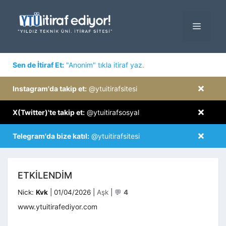
İçeriğe
atla
MENÜ
×
Sen de İtiraf Et:
"Anonim" tıkla itiraf yaz.
×
Instagram'da takip et:
@ytuitirafsitesi
×
X(Twitter)'te takip et:
@ytuitirafsosyal
×
Telegram'da bize katıl:
@ytuitirafsitesi
ETKILENDIM
Kategoriler
Nick:
Kvk
|
01/04/2026
|
Aşk
|
💬
4
www.ytuitirafediyor.com