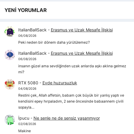
YENİ YORUMLAR
ItalianBallSack
-
Erasmus ve Uzak Mesafe İlişkisi
06/08/2026
Peki neden bir dönem daha yürütülemez?
ItalianBallSack
-
Erasmus ve Uzak Mesafe İlişkisi
06/08/2026
insanın güzel ama sevdiğinden uzak anlarda aşkı aklına gelmez
mi?
RTX 5080
-
Evde huzursuzluk
04/08/2026
Restini çek, Allah affetsin, babam çok büyük bir yanlış yaptı ve
kendisini epey hırpaladım, 2 sene öncesinde babaannem çivili
sopayla…
İpucu
-
Ne senle ne de sensiz yaşanmıyor
02/08/2026
Makine