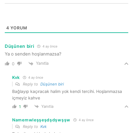
4
YORUM
Düşünen biri
4 ay önce
Ya o senden hoşlanmazsa?
Yanıtla
0
Kvk
4 ay önce
Reply to
Düşünen biri
Bağlayıp kaçıracak halim yok kendi tercihi. Hoşlanmazsa
içmeyiz kahve
Yanıtla
1
Namemwleşşeşdşdşwşşw
4 ay önce
Reply to
Kvk