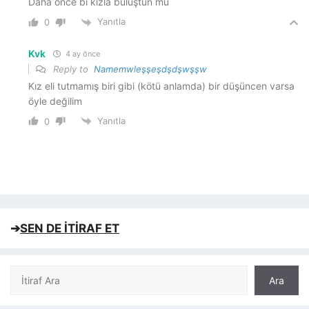
Daha önce bi kızla buluştun mu
Yanıtla
0
Kvk
4 ay önce
Reply to
Namemwleşşeşdşdşwşşw
Kız eli tutmamış biri gibi (kötü anlamda) bir düşüncen varsa
öyle değilim
Yanıtla
0
➔
SEN DE İTİRAF ET
Ara
Ara