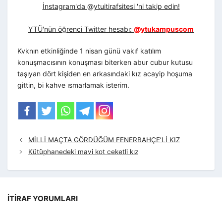
İnstagram'da @ytuitirafsitesi 'ni takip edin!
YTÜ'nün öğrenci Twitter hesabı:
@ytukampuscom
Kvknın etkinliğinde 1 nisan günü vakıf katılım
konuşmacısının konuşması biterken abur cubur kutusu
taşıyan dört kişiden en arkasındaki kız acayip hoşuma
gittin, bi kahve ısmarlamak isterim.
MİLLİ MAÇTA GÖRDÜĞÜM FENERBAHÇE’Lİ KIZ
Kütüphanedeki mavi kot ceketli kız
İTIRAF YORUMLARI