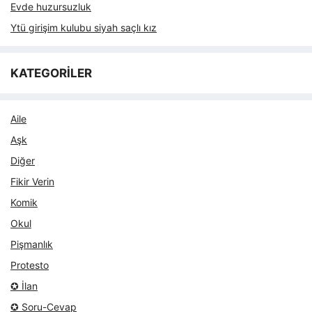
Evde huzursuzluk
Ytü girişim kulubu siyah saçlı kız
KATEGORİLER
Aile
Aşk
Diğer
Fikir Verin
Komik
Okul
Pişmanlık
Protesto
✪ İlan
✪ Soru-Cevap