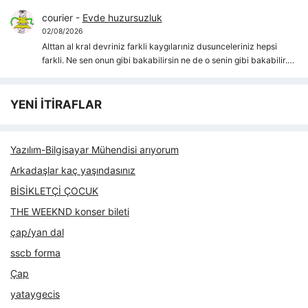
courier
-
Evde huzursuzluk
02/08/2026
Alttan al kral devriniz farkli kaygılarıniz dusunceleriniz hepsi
farkli. Ne sen onun gibi bakabilirsin ne de o senin gibi bakabilir.…
YENİ İTİRAFLAR
Yazılım-Bilgisayar Mühendisi arıyorum
Arkadaşlar kaç yaşındasınız
BİSİKLETÇİ ÇOCUK
THE WEEKND konser bileti
çap/yan dal
sscb forma
Çap
yataygecis