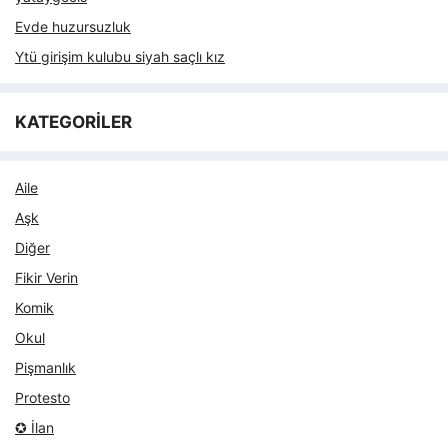
Evde huzursuzluk
Ytü girişim kulubu siyah saçlı kız
KATEGORİLER
Aile
Aşk
Diğer
Fikir Verin
Komik
Okul
Pişmanlık
Protesto
✪ İlan