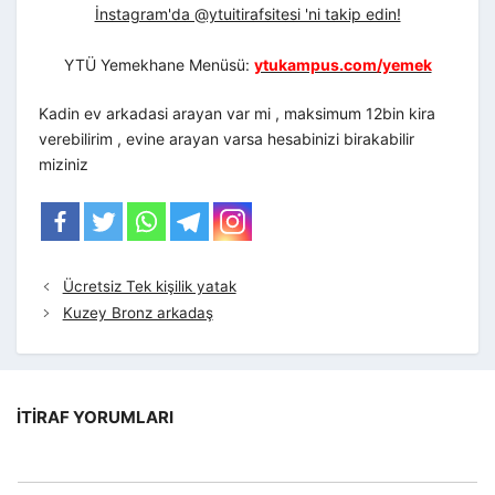
İnstagram'da @ytuitirafsitesi 'ni takip edin!
YTÜ Yemekhane Menüsü:
ytukampus.com/yemek
Kadin ev arkadasi arayan var mi , maksimum 12bin kira
verebilirim , evine arayan varsa hesabinizi birakabilir
miziniz
Ücretsiz Tek kişilik yatak
Kuzey Bronz arkadaş
İTIRAF YORUMLARI