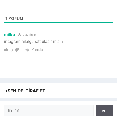
1
YORUM
milka
2 ay önce
intagram hilalgunatt ulasir misin
Yanıtla
0
➔
SEN DE İTİRAF ET
Ara
Ara