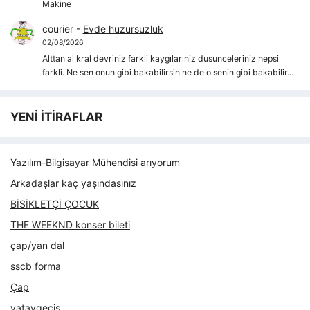
Makine
courier
-
Evde huzursuzluk
02/08/2026
Alttan al kral devriniz farkli kaygılarıniz dusunceleriniz hepsi
farkli. Ne sen onun gibi bakabilirsin ne de o senin gibi bakabilir.…
YENİ İTİRAFLAR
Yazılım-Bilgisayar Mühendisi arıyorum
Arkadaşlar kaç yaşındasınız
BİSİKLETÇİ ÇOCUK
THE WEEKND konser bileti
çap/yan dal
sscb forma
Çap
yataygecis