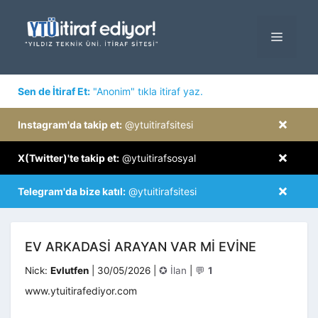
İçeriğe
atla
MENÜ
×
Sen de İtiraf Et:
"Anonim" tıkla itiraf yaz.
×
Instagram'da takip et:
@ytuitirafsitesi
×
X(Twitter)'te takip et:
@ytuitirafsosyal
×
Telegram'da bize katıl:
@ytuitirafsitesi
EV ARKADASI ARAYAN VAR MI EVINE
Kategoriler
Nick:
Evlutfen
|
30/05/2026
|
✪ İlan
|
💬
1
www.ytuitirafediyor.com