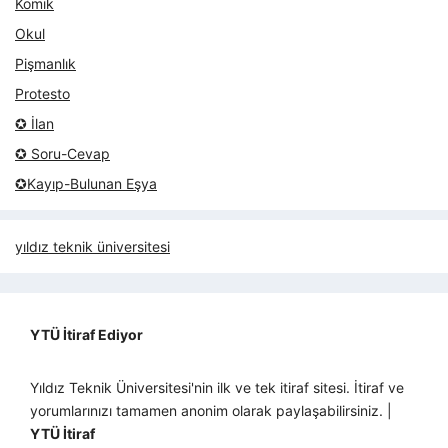
Komik
Okul
Pişmanlık
Protesto
✪ İlan
✪ Soru-Cevap
✪Kayıp-Bulunan Eşya
yıldız teknik üniversitesi
YTÜ İtiraf Ediyor
Yıldız Teknik Üniversitesi'nin ilk ve tek itiraf sitesi. İtiraf ve
yorumlarınızı tamamen anonim olarak paylaşabilirsiniz. |
YTÜ İtiraf