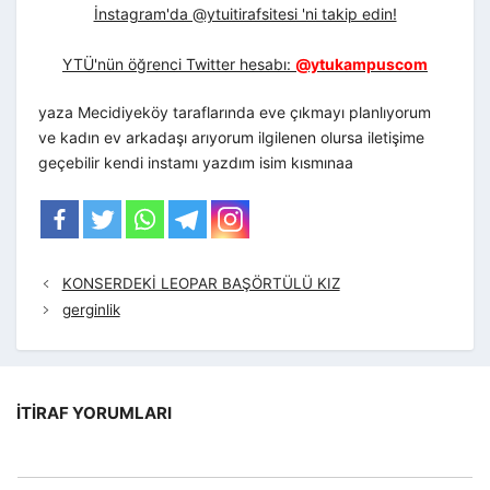
İnstagram'da @ytuitirafsitesi 'ni takip edin!
YTÜ'nün öğrenci Twitter hesabı:
@ytukampuscom
yaza Mecidiyeköy taraflarında eve çıkmayı planlıyorum
ve kadın ev arkadaşı arıyorum ilgilenen olursa iletişime
geçebilir kendi instamı yazdım isim kısmınaa
KONSERDEKİ LEOPAR BAŞÖRTÜLÜ KIZ
gerginlik
İTIRAF YORUMLARI