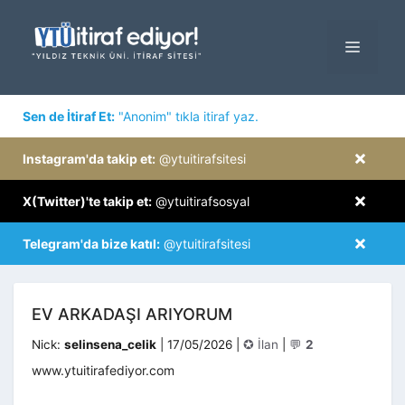
İçeriğe
atla
MENÜ
×
Sen de İtiraf Et:
"Anonim" tıkla itiraf yaz.
×
Instagram'da takip et:
@ytuitirafsitesi
×
X(Twitter)'te takip et:
@ytuitirafsosyal
×
Telegram'da bize katıl:
@ytuitirafsitesi
EV ARKADAŞI ARIYORUM
Kategoriler
Nick:
selinsena_celik
|
17/05/2026
|
✪ İlan
|
💬
2
www.ytuitirafediyor.com