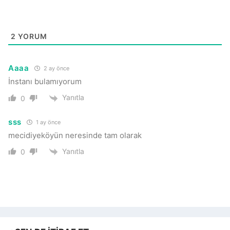
2
YORUM
Aaaa
2 ay önce
İnstanı bulamıyorum
Yanıtla
0
sss
1 ay önce
mecidiyeköyün neresinde tam olarak
Yanıtla
0