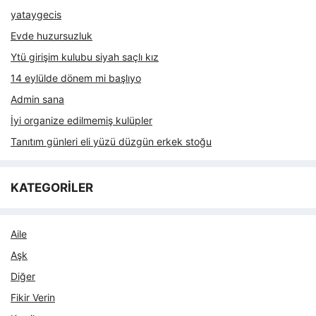
yataygecis
Evde huzursuzluk
Ytü girişim kulubu siyah saçlı kız
14 eylülde dönem mi başlıyo
Admin sana
İyi organize edilmemiş kulüpler
Tanıtım günleri eli yüzü düzgün erkek stoğu
KATEGORİLER
Aile
Aşk
Diğer
Fikir Verin