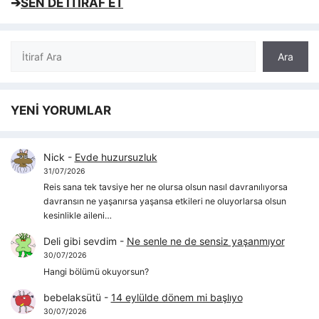
➔
SEN DE İTİRAF ET
Ara
Ara
YENİ YORUMLAR
Nick
-
Evde huzursuzluk
31/07/2026
Reis sana tek tavsiye her ne olursa olsun nasıl davranılıyorsa
davransın ne yaşanırsa yaşansa etkileri ne oluyorlarsa olsun
kesinlikle aileni…
Deli gibi sevdim
-
Ne senle ne de sensiz yaşanmıyor
30/07/2026
Hangi bölümü okuyorsun?
bebelaksütü
-
14 eylülde dönem mi başlıyo
30/07/2026