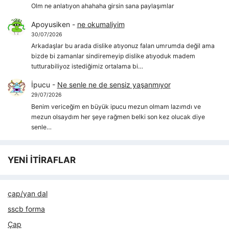
Olm ne anlatıyon ahahaha girsin sana paylaşımlar
Apoyusiken
-
ne okumaliyim
30/07/2026
Arkadaşlar bu arada dislike atıyonuz falan umrumda değil ama
bizde bi zamanlar sindiremeyip dislike atıyoduk madem
tutturabiliyoz istediğimiz ortalama bi…
İpucu
-
Ne senle ne de sensiz yaşanmıyor
29/07/2026
Benim vericeğim en büyük ipucu mezun olmam lazımdı ve
mezun olsaydım her şeye rağmen belki son kez olucak diye
senle…
YENİ İTİRAFLAR
çap/yan dal
sscb forma
Çap