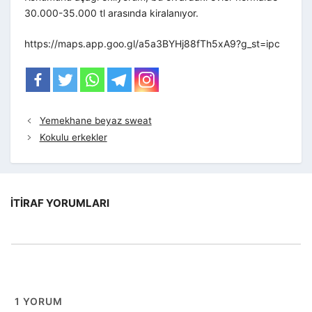
30.000-35.000 tl arasında kiralanıyor.
https://maps.app.goo.gl/a5a3BYHj88fTh5xA9?g_st=ipc
Yemekhane beyaz sweat
Kokulu erkekler
İTIRAF YORUMLARI
1
YORUM