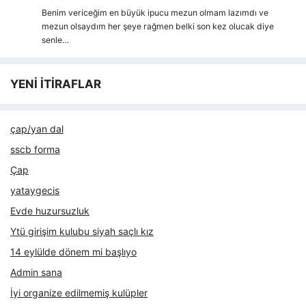
Benim vericeğim en büyük ipucu mezun olmam lazımdı ve
mezun olsaydım her şeye rağmen belki son kez olucak diye
senle…
YENİ İTİRAFLAR
çap/yan dal
sscb forma
Çap
yataygecis
Evde huzursuzluk
Ytü girişim kulubu siyah saçlı kız
14 eylülde dönem mi başlıyo
Admin sana
İyi organize edilmemiş kulüpler