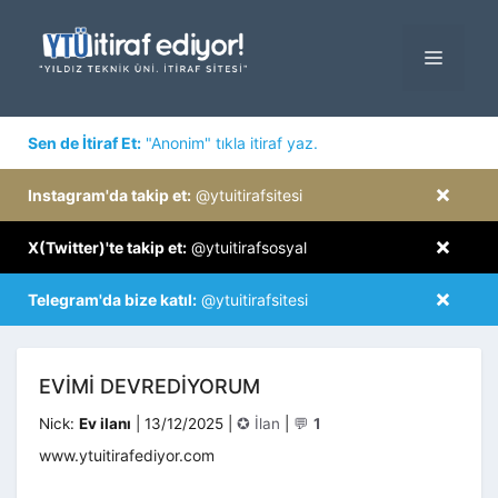
İçeriğe
atla
MENÜ
×
Sen de İtiraf Et:
"Anonim" tıkla itiraf yaz.
×
Instagram'da takip et:
@ytuitirafsitesi
×
X(Twitter)'te takip et:
@ytuitirafsosyal
×
Telegram'da bize katıl:
@ytuitirafsitesi
EVIMI DEVREDIYORUM
Kategoriler
Nick:
Ev ilanı
|
13/12/2025
|
✪ İlan
|
💬
1
www.ytuitirafediyor.com