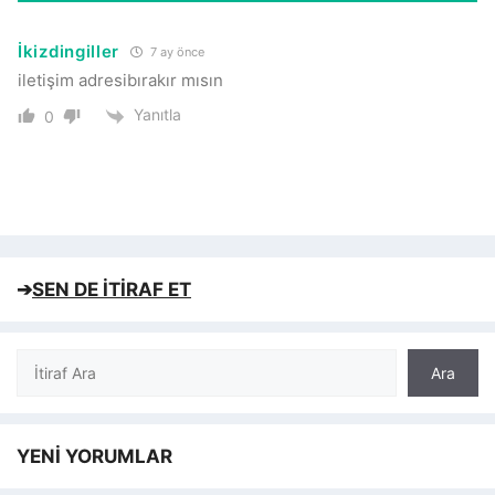
İkizdingiller
7 ay önce
iletişim adresibırakır mısın
Yanıtla
0
➔
SEN DE İTİRAF ET
Ara
Ara
YENİ YORUMLAR