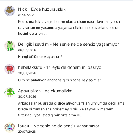
Nick
-
Evde huzursuzluk
31/07/2026
Reis sana tek tavsiye her ne olursa olsun nasıl davranılıyorsa
davransın ne yaşanırsa yaşansa etkileri ne oluyorlarsa olsun
kesinlikle aileni…
Deli gibi sevdim
-
Ne senle ne de sensiz yaşanmıyor
30/07/2026
Hangi bölümü okuyorsun?
bebelaksütü
-
14 eylülde dönem mi başlıyo
30/07/2026
Olm ne anlatıyon ahahaha girsin sana paylaşımlar
Apoyusiken
-
ne okumaliyim
30/07/2026
Arkadaşlar bu arada dislike atıyonuz falan umrumda değil ama
bizde bi zamanlar sindiremeyip dislike atıyoduk madem
tutturabiliyoz istediğimiz ortalama bi…
İpucu
-
Ne senle ne de sensiz yaşanmıyor
29/07/2026