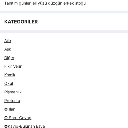
Tanıtım günleri eli yüzü düzgün erkek stoğu
KATEGORİLER
Aile
Aşk
Diğer
Fikir Verin
Komik
Okul
Pişmanlık
Protesto
✪ İlan
✪ Soru-Cevap
✪Kayıp-Bulunan Eşya