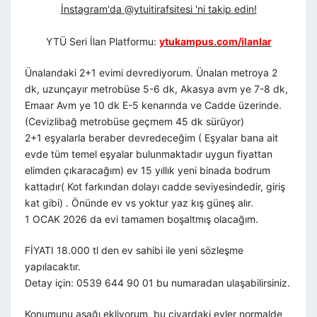
İnstagram'da @ytuitirafsitesi 'ni takip edin!
YTÜ Seri İlan Platformu:
ytukampus.com/ilanlar
Ünalandaki 2+1 evimi devrediyorum. Ünalan metroya 2
dk, uzunçayır metrobüse 5-6 dk, Akasya avm ye 7-8 dk,
Emaar Avm ye 10 dk E-5 kenarında ve Cadde üzerinde.
(Cevizlibağ metrobüse geçmem 45 dk sürüyor)
2+1 eşyalarla beraber devredeceğim ( Eşyalar bana ait
evde tüm temel eşyalar bulunmaktadır uygun fiyattan
elimden çıkaracağım) ev 15 yıllık yeni binada bodrum
kattadır( Kot farkından dolayı cadde seviyesindedir, giriş
kat gibi) . Önünde ev vs yoktur yaz kış güneş alır.
1 OCAK 2026 da evi tamamen boşaltmış olacağım.
FİYATI 18.000 tl den ev sahibi ile yeni sözleşme
yapılacaktır.
Detay için: 0539 644 90 01 bu numaradan ulaşabilirsiniz.
Konumunu aşağı ekliyorum, bu civardaki evler normalde