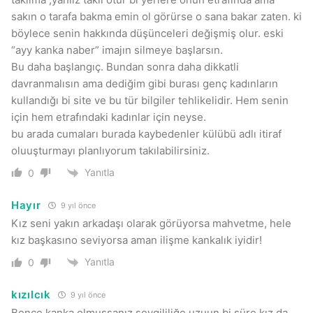
sakın o tarafa bakma emin ol görürse o sana bakar zaten. ki
böylece senin hakkında düşünceleri değişmiş olur. eski
“ayy kanka naber” imajın silmeye başlarsın.
Bu daha başlangıç. Bundan sonra daha dikkatli
davranmalısın ama dediğim gibi burası genç kadınların
kullandığı bi site ve bu tür bilgiler tehlikelidir. Hem senin
için hem etrafındaki kadınlar için neyse.
bu arada cumaları burada kaybedenler külübü adlı itiraf
oluuşturmayı planlıyorum takılabilirsiniz.
Yanıtla
0
Hayır
9 yıl önce
Kız seni yakın arkadaşı olarak görüyorsa mahvetme, hele
kız başkasıno seviyorsa aman ilişme kankalık iyidir!
Yanıtla
0
kızılcık
9 yıl önce
Bence kanka olmuşsanız sevgililiğe uzuun bi süre kız da