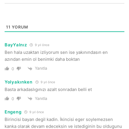
11
YORUM
BayYalnız
9 yıl önce
Ben hala uzaktan izliyorum sen ise yakınındasın en
azından emin ol benimki daha boktan
Yanıtla
0
Yolyakınken
9 yıl önce
Basta arkadaslıgınızı azalt sonradan belli et
Yanıtla
0
Engeng
9 yıl önce
Birincisi bayan degil kadin. İkincisi eger soylemezsen
kanka olarak devam edeceksin ve istediginin bu oldugunu