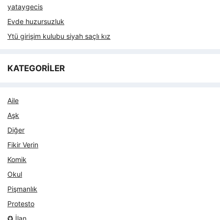
yataygecis
Evde huzursuzluk
Ytü girişim kulubu siyah saçlı kız
KATEGORİLER
Aile
Aşk
Diğer
Fikir Verin
Komik
Okul
Pişmanlık
Protesto
✪ İlan