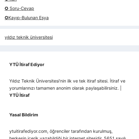
✪ Soru-Cevap
✪Kayıp-Bulunan Eşya
yıldız teknik üniversitesi
YTÜ İtiraf Ediyor
Yıldız Teknik Üniversitesi'nin ilk ve tek itiraf sitesi. İtiraf ve
yorumlarınızı tamamen anonim olarak paylaşabilirsiniz. |
YTÜ İtiraf
Yasal Bildirim
ytuitirafediyor.com, öğrenciler tarafından kurulmuş,
herkesin içerik yazabildiği bir internet sitesidir. 5651 sayılı