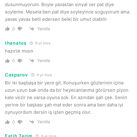
dusunmuyorum. Boyle yavastan sinyal ver pat diye
soyleme. Mesela ben pat diye soyleyince soguyorum ama
yavas yavas belli edersen belki bir umut olabilir
Yanıtla
0
thanatos
9 yıl önce
hazırlık mısın
Yanıtla
0
Casparov
9 yıl önce
Bir iki başbaşa bir yere git. Konuşurken gözlerinin içine
uzun uzun bak onda da bir heyecanlanma görürsen piyon
kale vezir ne varsa oyuna sok. En azından şah çek. Senin
yerine bir başkası şah mat eder sonra ama ben daha iyi
oynuyordum dersin iş işten geçmiş olur.
Yanıtla
0
Fatih Terim
9 yıl önce