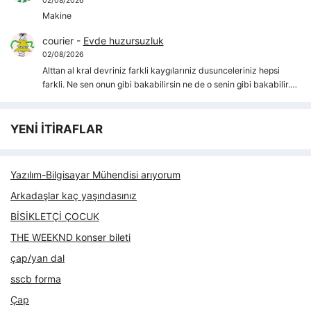
02/08/2026
Makine
courier
-
Evde huzursuzluk
02/08/2026
Alttan al kral devriniz farkli kaygılarıniz dusunceleriniz hepsi
farkli. Ne sen onun gibi bakabilirsin ne de o senin gibi bakabilir.…
YENİ İTİRAFLAR
Yazılım-Bilgisayar Mühendisi arıyorum
Arkadaşlar kaç yaşındasınız
BİSİKLETÇİ ÇOCUK
THE WEEKND konser bileti
çap/yan dal
sscb forma
Çap