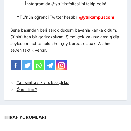
İnstagram'da @ytuitirafsitesi 'ni takip edin!
YTÜ'nün öğrenci Twitter hesabı:
@ytukampuscom
Sene başından beri aşık olduğum bayanla kanka oldum.
Çünkü ben bir gerizekalıyım. Şimdi çok yakınız ama gidip
söylesem muhtemelen her şey berbat olacak. Allahını
seven taktik versin.
Yan sınıftaki kıvırcık saçlı kız
Önemli mi?
İTIRAF YORUMLARI