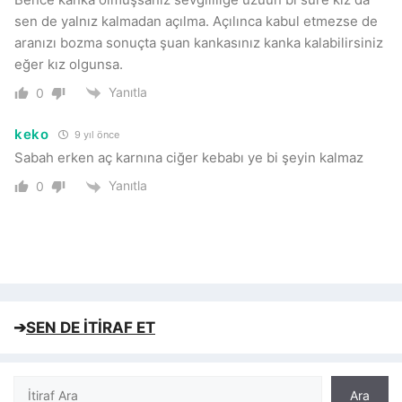
sen de yalnız kalmadan açılma. Açılınca kabul etmezse de
aranızı bozma sonuçta şuan kankasınız kanka kalabilirsiniz
eğer kız olgunsa.
Yanıtla
0
keko
9 yıl önce
Sabah erken aç karnına ciğer kebabı ye bi şeyin kalmaz
Yanıtla
0
➔
SEN DE İTİRAF ET
Ara
Ara