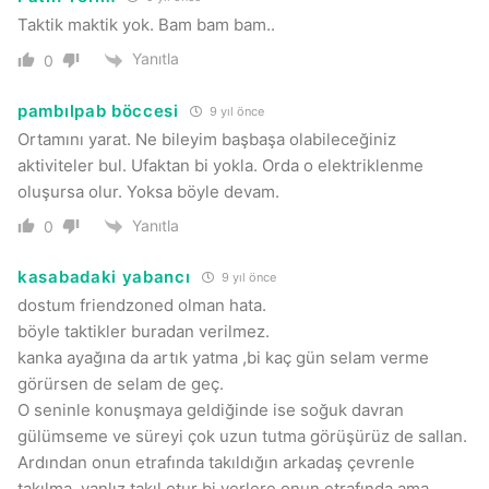
Taktik maktik yok. Bam bam bam..
Yanıtla
0
pambılpab böccesi
9 yıl önce
Ortamını yarat. Ne bileyim başbaşa olabileceğiniz
aktiviteler bul. Ufaktan bi yokla. Orda o elektriklenme
oluşursa olur. Yoksa böyle devam.
Yanıtla
0
kasabadaki yabancı
9 yıl önce
dostum friendzoned olman hata.
böyle taktikler buradan verilmez.
kanka ayağına da artık yatma ,bi kaç gün selam verme
görürsen de selam de geç.
O seninle konuşmaya geldiğinde ise soğuk davran
gülümseme ve süreyi çok uzun tutma görüşürüz de sallan.
Ardından onun etrafında takıldığın arkadaş çevrenle
takılma ,yanlız takıl otur bi yerlere onun etrafında ama