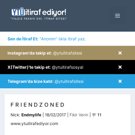
İçeriğe
atla
MENÜ
×
Sen de İtiraf Et:
"Anonim" tıkla itiraf yaz.
×
Instagram'da takip et:
@ytuitirafsitesi
×
X(Twitter)'te takip et:
@ytuitirafsosyal
×
Telegram'da bize katıl:
@ytuitirafsitesi
F R I E N D Z O N E D
Kategoriler
Nick:
Endmylife
|
18/02/2017
|
Fikir Verin
|
💬
11
www.ytuitirafediyor.com