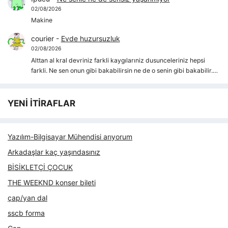
02/08/2026
Makine
courier
-
Evde huzursuzluk
02/08/2026
Alttan al kral devriniz farkli kaygılarıniz dusunceleriniz hepsi
farkli. Ne sen onun gibi bakabilirsin ne de o senin gibi bakabilir.…
YENİ İTİRAFLAR
Yazılım-Bilgisayar Mühendisi arıyorum
Arkadaşlar kaç yaşındasınız
BİSİKLETÇİ ÇOCUK
THE WEEKND konser bileti
çap/yan dal
sscb forma