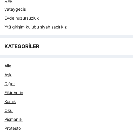
Çap
yataygecis
Evde huzursuzluk
Ytü girişim kulubu siyah saçlı kız
KATEGORİLER
Aile
Aşk
Diğer
Fikir Verin
Komik
Okul
Pişmanlık
Protesto