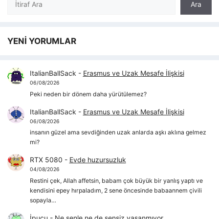
Ara
YENİ YORUMLAR
ItalianBallSack
-
Erasmus ve Uzak Mesafe İlişkisi
06/08/2026
Peki neden bir dönem daha yürütülemez?
ItalianBallSack
-
Erasmus ve Uzak Mesafe İlişkisi
06/08/2026
insanın güzel ama sevdiğinden uzak anlarda aşkı aklına gelmez
mi?
RTX 5080
-
Evde huzursuzluk
04/08/2026
Restini çek, Allah affetsin, babam çok büyük bir yanlış yaptı ve
kendisini epey hırpaladım, 2 sene öncesinde babaannem çivili
sopayla…
İpucu
-
Ne senle ne de sensiz yaşanmıyor