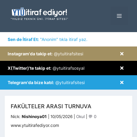
İçeriğe
atla
MENÜ
×
Sen de İtiraf Et:
"Anonim" tıkla itiraf yaz.
×
Instagram'da takip et:
@ytuitirafsitesi
×
X(Twitter)'te takip et:
@ytuitirafsosyal
×
Telegram'da bize katıl:
@ytuitirafsitesi
FAKÜLTELER ARASI TURNUVA
Kategoriler
Nick:
Nishinoya01
|
10/05/2026
|
Okul
|
💬 0
www.ytuitirafediyor.com