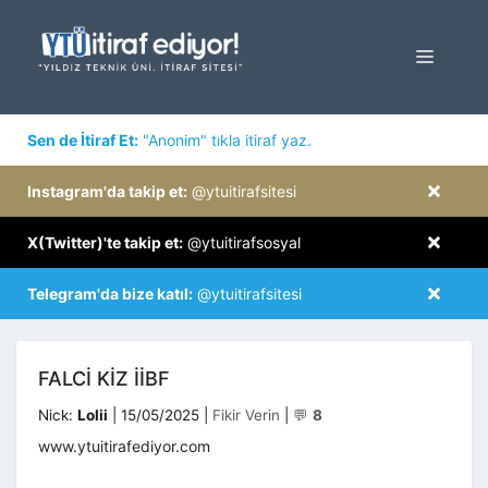
İçeriğe
atla
MENÜ
×
Sen de İtiraf Et:
"Anonim" tıkla itiraf yaz.
×
Instagram'da takip et:
@ytuitirafsitesi
×
X(Twitter)'te takip et:
@ytuitirafsosyal
×
Telegram'da bize katıl:
@ytuitirafsitesi
FALCI KIZ IIBF
Kategoriler
Nick:
Lolii
|
15/05/2025
|
Fikir Verin
|
💬
8
www.ytuitirafediyor.com