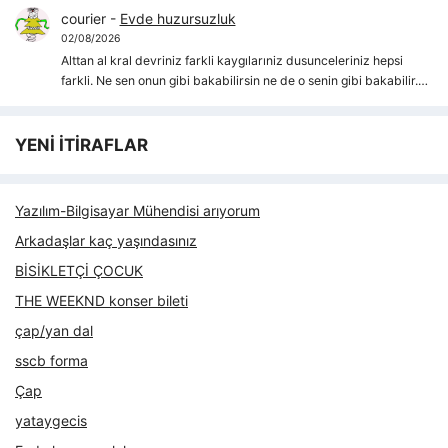
courier
-
Evde huzursuzluk
02/08/2026
Alttan al kral devriniz farkli kaygılarıniz dusunceleriniz hepsi
farkli. Ne sen onun gibi bakabilirsin ne de o senin gibi bakabilir.…
YENİ İTİRAFLAR
Yazılım-Bilgisayar Mühendisi arıyorum
Arkadaşlar kaç yaşındasınız
BİSİKLETÇİ ÇOCUK
THE WEEKND konser bileti
çap/yan dal
sscb forma
Çap
yataygecis