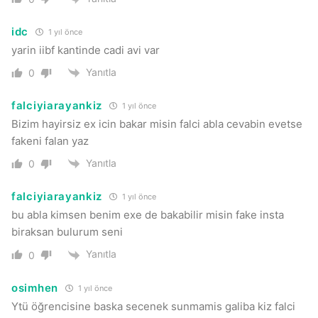
idc
1 yıl önce
yarin iibf kantinde cadi avi var
Yanıtla
0
falciyiarayankiz
1 yıl önce
Bizim hayirsiz ex icin bakar misin falci abla cevabin evetse
fakeni falan yaz
Yanıtla
0
falciyiarayankiz
1 yıl önce
bu abla kimsen benim exe de bakabilir misin fake insta
biraksan bulurum seni
Yanıtla
0
osimhen
1 yıl önce
Ytü öğrencisine baska secenek sunmamis galiba kiz falci