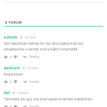
8
YORUM
ezhelle
1 yıl önce
dün fakültede kafede bir kiz tarot bakiyordu biz
arkadasimla o sandik sonra kalkti soramadik
Yanıtla
0
darklord
1 yıl önce
Kolpa kesin
Yanıtla
0
İibf
1 yıl önce
Tanımalık bir şey yok kral hayatına devam edebilirsin
Yanıtla
0