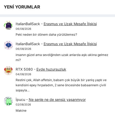
YENİ YORUMLAR
ItalianBallSack
-
Erasmus ve Uzak Mesafe İlişkisi
06/08/2026
Peki neden bir dönem daha yürütülemez?
ItalianBallSack
-
Erasmus ve Uzak Mesafe İlişkisi
06/08/2026
insanın güzel ama sevdiğinden uzak anlarda aşkı aklına gelmez
mi?
RTX 5080
-
Evde huzursuzluk
04/08/2026
Restini çek, Allah affetsin, babam çok büyük bir yanlış yaptı ve
kendisini epey hırpaladım, 2 sene öncesinde babaannem çivili
sopayla…
İpucu
-
Ne senle ne de sensiz yaşanmıyor
02/08/2026
Makine