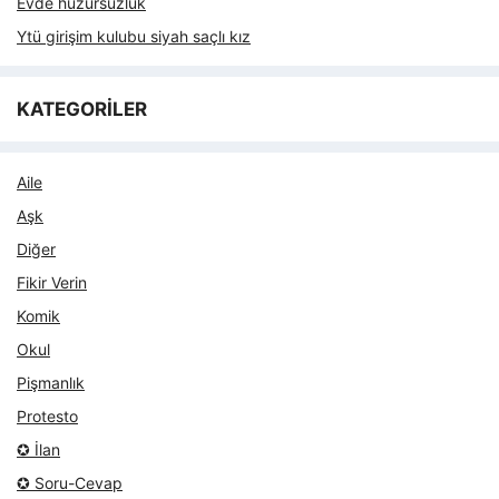
Evde huzursuzluk
Ytü girişim kulubu siyah saçlı kız
KATEGORİLER
Aile
Aşk
Diğer
Fikir Verin
Komik
Okul
Pişmanlık
Protesto
✪ İlan
✪ Soru-Cevap