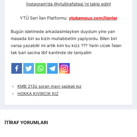
İnstagram'da @ytuitirafsitesi 'ni takip edin!
YTÜ Seri İlan Platformu:
ytukampus.com/ilanlar
Bugün isletmede arkadasimlayken duydum yine yan
masada biri su kizin muhabbetini yapiyordu. Bilen biri
varsa yazabilir mi artik kim bu kizz ??? Yarin cicek falan
tak bari sacina iibf kantinde de taniyalim
KMB 213ü soran mavi şapkalı kız
HOKKA KIVIRCIK KIZ
İTIRAF YORUMLARI