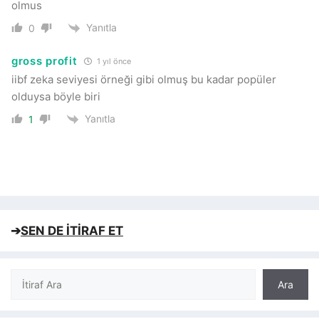
olmus
Yanıtla
0
gross profit
1 yıl önce
iibf zeka seviyesi örneği gibi olmuş bu kadar popüler
olduysa böyle biri
Yanıtla
1
➔
SEN DE İTİRAF ET
Ara
Ara