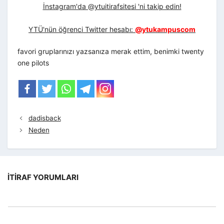
İnstagram'da @ytuitirafsitesi 'ni takip edin!
YTÜ'nün öğrenci Twitter hesabı:
@ytukampuscom
favori gruplarınızı yazsanıza merak ettim, benimki twenty
one pilots
dadisback
Neden
İTIRAF YORUMLARI