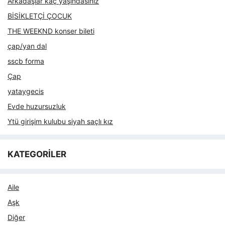
Arkadaşlar kaç yaşındasınız
BİSİKLETÇİ ÇOCUK
THE WEEKND konser bileti
çap/yan dal
sscb forma
Çap
yataygecis
Evde huzursuzluk
Ytü girişim kulubu siyah saçlı kız
KATEGORİLER
Aile
Aşk
Diğer