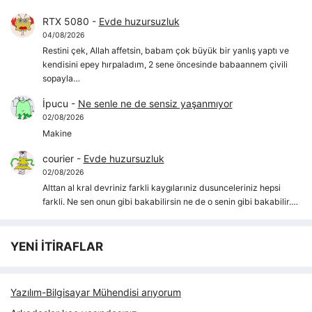
RTX 5080
-
Evde huzursuzluk
04/08/2026
Restini çek, Allah affetsin, babam çok büyük bir yanlış yaptı ve
kendisini epey hırpaladım, 2 sene öncesinde babaannem çivili
sopayla…
İpucu
-
Ne senle ne de sensiz yaşanmıyor
02/08/2026
Makine
courier
-
Evde huzursuzluk
02/08/2026
Alttan al kral devriniz farkli kaygılarıniz dusunceleriniz hepsi
farkli. Ne sen onun gibi bakabilirsin ne de o senin gibi bakabilir.…
YENİ İTİRAFLAR
Yazılım-Bilgisayar Mühendisi arıyorum