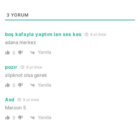
3
YORUM
boş kafayla yaptım lan ses kes
9 yıl önce
adana merkez
Yanıtla
0
pozır
9 yıl önce
slipknot olsa gerek
Yanıtla
0
Asd
9 yıl önce
Maroon 5
Yanıtla
0