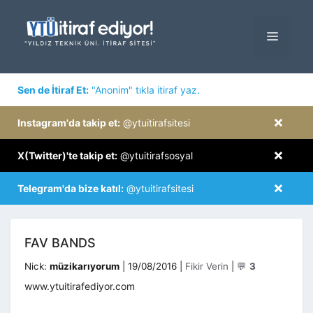
İçeriğe
atla
MENÜ
×
Sen de İtiraf Et:
"Anonim" tıkla itiraf yaz.
×
Instagram'da takip et:
@ytuitirafsitesi
×
X(Twitter)'te takip et:
@ytuitirafsosyal
×
Telegram'da bize katıl:
@ytuitirafsitesi
FAV BANDS
Kategoriler
Nick:
müzikarıyorum
|
19/08/2016
|
Fikir Verin
|
💬
3
www.ytuitirafediyor.com