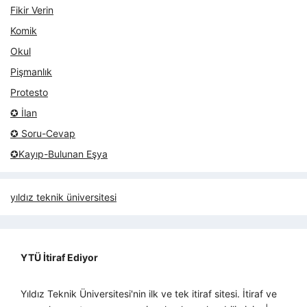
Fikir Verin
Komik
Okul
Pişmanlık
Protesto
✪ İlan
✪ Soru-Cevap
✪Kayıp-Bulunan Eşya
yıldız teknik üniversitesi
YTÜ İtiraf Ediyor
Yıldız Teknik Üniversitesi'nin ilk ve tek itiraf sitesi. İtiraf ve