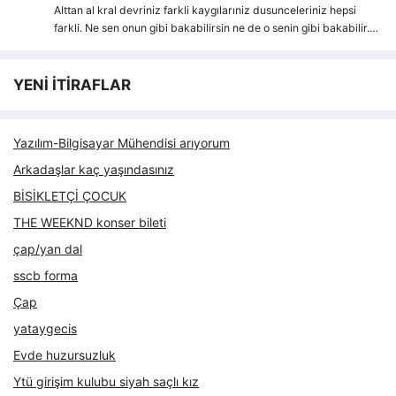
Alttan al kral devriniz farkli kaygılarıniz dusunceleriniz hepsi
farkli. Ne sen onun gibi bakabilirsin ne de o senin gibi bakabilir.…
YENİ İTİRAFLAR
Yazılım-Bilgisayar Mühendisi arıyorum
Arkadaşlar kaç yaşındasınız
BİSİKLETÇİ ÇOCUK
THE WEEKND konser bileti
çap/yan dal
sscb forma
Çap
yataygecis
Evde huzursuzluk
Ytü girişim kulubu siyah saçlı kız