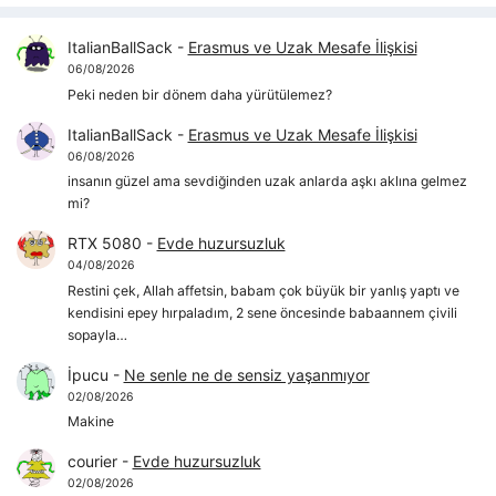
ItalianBallSack
-
Erasmus ve Uzak Mesafe İlişkisi
06/08/2026
Peki neden bir dönem daha yürütülemez?
ItalianBallSack
-
Erasmus ve Uzak Mesafe İlişkisi
06/08/2026
insanın güzel ama sevdiğinden uzak anlarda aşkı aklına gelmez
mi?
RTX 5080
-
Evde huzursuzluk
04/08/2026
Restini çek, Allah affetsin, babam çok büyük bir yanlış yaptı ve
kendisini epey hırpaladım, 2 sene öncesinde babaannem çivili
sopayla…
İpucu
-
Ne senle ne de sensiz yaşanmıyor
02/08/2026
Makine
courier
-
Evde huzursuzluk
02/08/2026