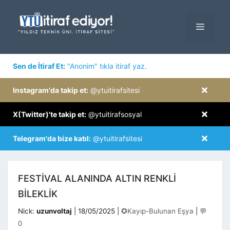
İçeriğe
atla
MENÜ
×
Sen de İtiraf Et:
"Anonim" tıkla itiraf yaz.
×
Instagram'da takip et:
@ytuitirafsitesi
×
X(Twitter)'te takip et:
@ytuitirafsosyal
×
Telegram'da bize katıl:
@ytuitirafsitesi
FESTIVAL ALANINDA ALTIN RENKLI
BILEKLIK
Kategoriler
Nick:
uzunvoltaj
|
18/05/2025
|
✪Kayıp-Bulunan Eşya
|
💬
0