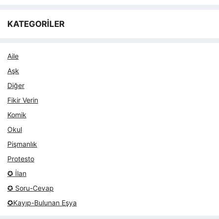
KATEGORİLER
Aile
Aşk
Diğer
Fikir Verin
Komik
Okul
Pişmanlık
Protesto
✪ İlan
✪ Soru-Cevap
✪Kayıp-Bulunan Eşya