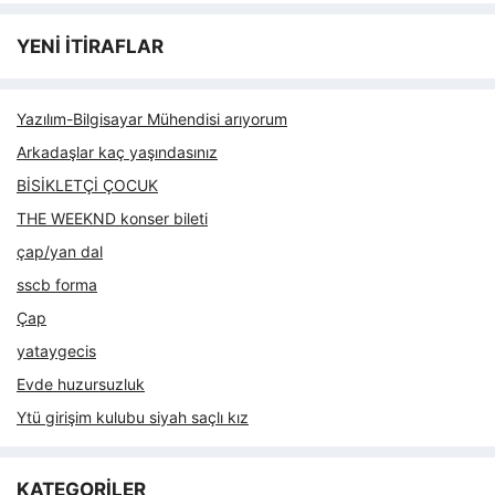
YENİ İTİRAFLAR
Yazılım-Bilgisayar Mühendisi arıyorum
Arkadaşlar kaç yaşındasınız
BİSİKLETÇİ ÇOCUK
THE WEEKND konser bileti
çap/yan dal
sscb forma
Çap
yataygecis
Evde huzursuzluk
Ytü girişim kulubu siyah saçlı kız
KATEGORİLER