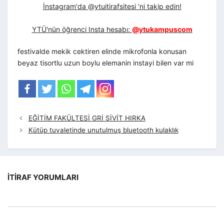
İnstagram'da @ytuitirafsitesi 'ni takip edin!
YTÜ'nün öğrenci Insta hesabı:
@ytukampuscom
festivalde mekik cektiren elinde mikrofonla konusan
beyaz tisortlu uzun boylu elemanin instayi bilen var mi
EĞİTİM FAKÜLTESİ GRİ SİVİT HIRKA
Kütüp tuvaletinde unutulmuş bluetooth kulaklık
İTIRAF YORUMLARI