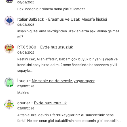
06/08/2026
Peki neden bir dönem daha yürütülemez?
ItalianBallSack
-
Erasmus ve Uzak Mesafe İlişkisi
06/08/2026
insanın güzel ama sevdiğinden uzak anlarda aşkı aklına gelmez
mi?
RTX 5080
-
Evde huzursuzluk
04/08/2026
Restini çek, Allah affetsin, babam çok büyük bir yanlış yaptı ve
kendisini epey hırpaladım, 2 sene öncesinde babaannem çivili
sopayla…
İpucu
-
Ne senle ne de sensiz yaşanmıyor
02/08/2026
Makine
courier
-
Evde huzursuzluk
02/08/2026
Alttan al kral devriniz farkli kaygılarıniz dusunceleriniz hepsi
farkli. Ne sen onun gibi bakabilirsin ne de o senin gibi bakabilir.…