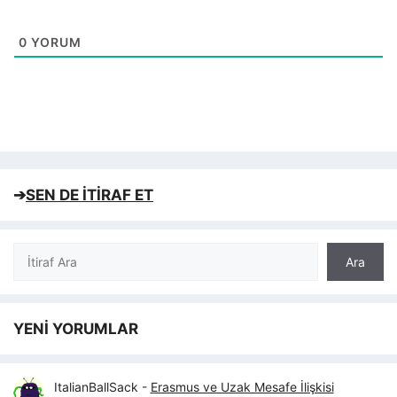
0
YORUM
➔
SEN DE İTİRAF ET
Ara
Ara
YENİ YORUMLAR
ItalianBallSack
-
Erasmus ve Uzak Mesafe İlişkisi