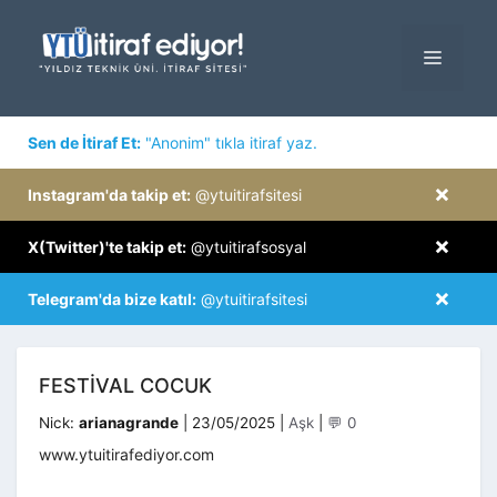
İçeriğe
atla
MENÜ
×
Sen de İtiraf Et:
"Anonim" tıkla itiraf yaz.
×
Instagram'da takip et:
@ytuitirafsitesi
×
X(Twitter)'te takip et:
@ytuitirafsosyal
×
Telegram'da bize katıl:
@ytuitirafsitesi
FESTIVAL COCUK
Kategoriler
Nick:
arianagrande
|
23/05/2025
|
Aşk
|
💬 0
www.ytuitirafediyor.com