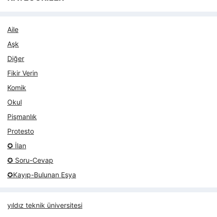
Aile
Aşk
Diğer
Fikir Verin
Komik
Okul
Pişmanlık
Protesto
✪ İlan
✪ Soru-Cevap
✪Kayıp-Bulunan Eşya
yıldız teknik üniversitesi