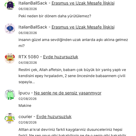
ItalianBallSack
-
Erasmus ve Uzak Mesafe İlişkisi
06/08/2026
Peki neden bir dönem daha yürütülemez?
ItalianBallSack
-
Erasmus ve Uzak Mesafe İlişkisi
06/08/2026
insanın güzel ama sevdiğinden uzak anlarda aşkı aklına gelmez
mi?
RTX 5080
-
Evde huzursuzluk
04/08/2026
Restini çek, Allah affetsin, babam çok büyük bir yanlış yaptı ve
kendisini epey hırpaladım, 2 sene öncesinde babaannem çivili
sopayla…
İpucu
-
Ne senle ne de sensiz yaşanmıyor
02/08/2026
Makine
courier
-
Evde huzursuzluk
02/08/2026
Alttan al kral devriniz farkli kaygılarıniz dusunceleriniz hepsi
farkli. Ne sen onun gibi bakabilirsin ne de o senin gibi bakabilir.…