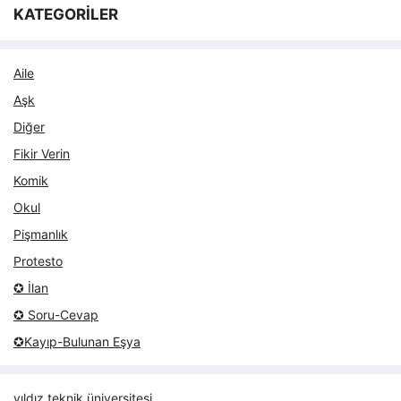
KATEGORİLER
Aile
Aşk
Diğer
Fikir Verin
Komik
Okul
Pişmanlık
Protesto
✪ İlan
✪ Soru-Cevap
✪Kayıp-Bulunan Eşya
yıldız teknik üniversitesi