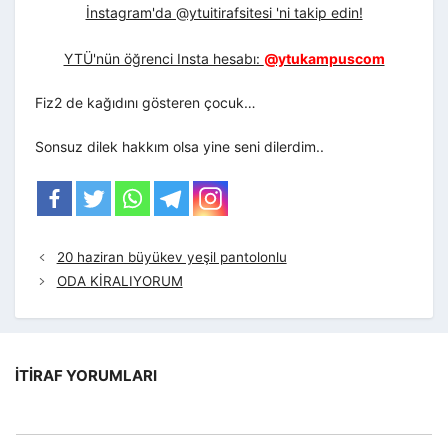
İnstagram'da @ytuitirafsitesi 'ni takip edin!
YTÜ'nün öğrenci Insta hesabı:
@ytukampuscom
Fiz2 de kağıdını gösteren çocuk…
Sonsuz dilek hakkım olsa yine seni dilerdim..
20 haziran büyükev yeşil pantolonlu
ODA KİRALIYORUM
İTIRAF YORUMLARI