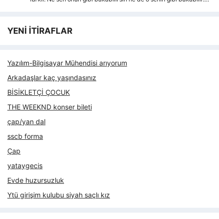
YENİ İTİRAFLAR
Yazılım-Bilgisayar Mühendisi arıyorum
Arkadaşlar kaç yaşındasınız
BİSİKLETÇİ ÇOCUK
THE WEEKND konser bileti
çap/yan dal
sscb forma
Çap
yataygecis
Evde huzursuzluk
Ytü girişim kulubu siyah saçlı kız