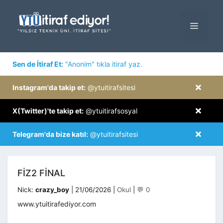
İçeriğe
atla
MENÜ
×
Sen de İtiraf Et:
"Anonim" tıkla itiraf yaz.
×
Instagram'da takip et:
@ytuitirafsitesi
×
X(Twitter)'te takip et:
@ytuitirafsosyal
×
Telegram'da bize katıl:
@ytuitirafsitesi
FIZ2 FINAL
Kategoriler
Nick:
crazy_boy
|
21/06/2026
|
Okul
|
💬 0
www.ytuitirafediyor.com