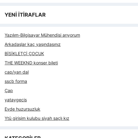
YENİ İTİRAFLAR
Yazılım-Bilgisayar Mühendisi arıyorum
Arkadaşlar kaç yaşındasınız
BİSİKLETÇİ ÇOCUK
THE WEEKND konser bileti
çap/yan dal
sscb forma
Çap
yataygecis
Evde huzursuzluk
Ytü girişim kulubu siyah saçlı kız