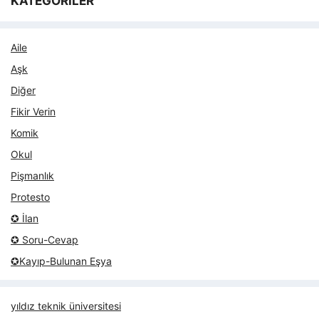
KATEGORİLER
Aile
Aşk
Diğer
Fikir Verin
Komik
Okul
Pişmanlık
Protesto
✪ İlan
✪ Soru-Cevap
✪Kayıp-Bulunan Eşya
yıldız teknik üniversitesi