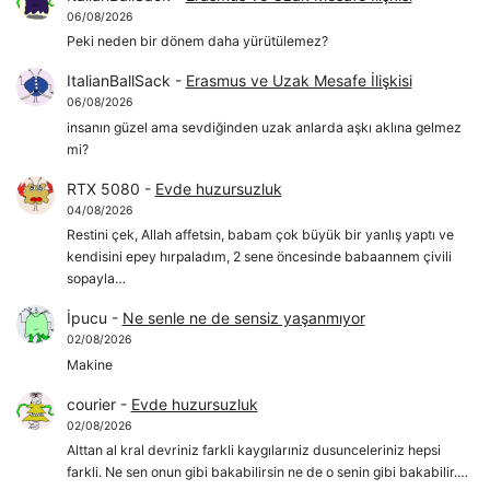
06/08/2026
Peki neden bir dönem daha yürütülemez?
ItalianBallSack
-
Erasmus ve Uzak Mesafe İlişkisi
06/08/2026
insanın güzel ama sevdiğinden uzak anlarda aşkı aklına gelmez
mi?
RTX 5080
-
Evde huzursuzluk
04/08/2026
Restini çek, Allah affetsin, babam çok büyük bir yanlış yaptı ve
kendisini epey hırpaladım, 2 sene öncesinde babaannem çivili
sopayla…
İpucu
-
Ne senle ne de sensiz yaşanmıyor
02/08/2026
Makine
courier
-
Evde huzursuzluk
02/08/2026
Alttan al kral devriniz farkli kaygılarıniz dusunceleriniz hepsi
farkli. Ne sen onun gibi bakabilirsin ne de o senin gibi bakabilir.…