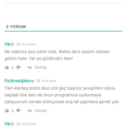
3
YORUM
fikri
9 yıl önce
Ne sabırsız şey çıktın öyle. Bekle ders seçimi zamanı
gelsin hele. Var ya güldürdün beni
Yanıtla
0
fizikmağduru
9 yıl önce
Fikri kardeş bizim okul çok geç başlıyo sevgilimin okulu
başladı bile ben de onun programına uydurmaya
çalışıyorum cevabı bilmiyosan boş laf yapmana gerek yok
Yanıtla
0
fikri
9 yıl önce