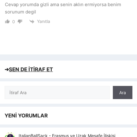
Cevap yorumda gizli ama senin aklın ermiyorsa benim
sorunum degil
Yanıtla
0
➔
SEN DE İTİRAF ET
Ara
Ara
YENİ YORUMLAR
ItalianBallSack
-
Erasmus ve Uzak Mesafe İlişkisi