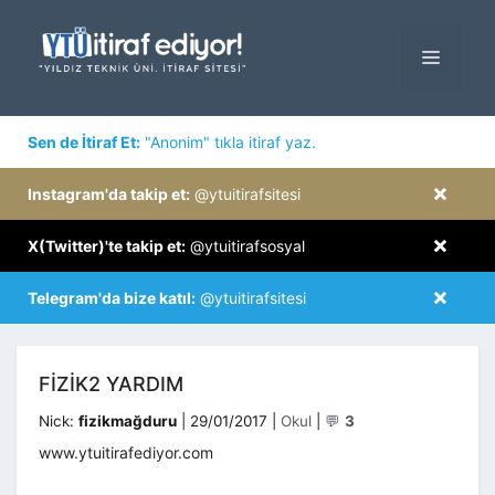
İçeriğe
atla
MENÜ
×
Sen de İtiraf Et:
"Anonim" tıkla itiraf yaz.
×
Instagram'da takip et:
@ytuitirafsitesi
×
X(Twitter)'te takip et:
@ytuitirafsosyal
×
Telegram'da bize katıl:
@ytuitirafsitesi
FIZIK2 YARDIM
Kategoriler
Nick:
fizikmağduru
|
29/01/2017
|
Okul
|
💬
3
www.ytuitirafediyor.com